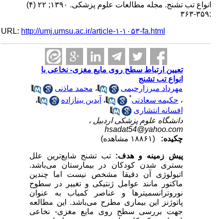
انواع تب تشنج. مجله مطالعات علوم پزشکی. ۱۳۹۰; ۲۲ (۴)
:۳۵۹-۳۶۳
URL:
http://umj.umsu.ac.ir/article-۱-۱۰۵۳-fa.html
تعیین ارتباط سطح روی مایع مغزی- نخاعی با
انواع تب تشنج
مهرداد میرزارحیمی
،
محمد ماذنی
*
،
حکیمه سعادتی
،
آیدین بینازاده
،
افسانه انتشاری
دانشگاه علوم پزشکی اردبیل ،
hsadat54@yahoo.com
چکیده:
(۱۸۸۶۱ مشاهده)
پیش زمینه و هدف:
تب تشنج شایع‌ترین علل
بستری شدن کودکان در بیمارستان می‌باشد.
اتیولوژی آن دقیقا مشخص نیست اما چندین
ماکتور مانند عوامل ژنتیکی و تغییر در سطوح
نوروترانسمیترها و عناصر کمیاب به عنوان
پاتوژنز این بیماری مطرح می‌باشد. این مطالعه
جهت بررسی سطح روی
مایع مغزی- نخاعی