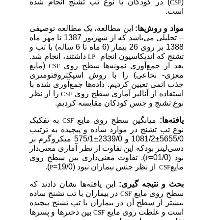
(
) در کودکان با نوع تب تشنج انجام شده
CSF
است.
مواد و روش‌ها:
این مطالعه، یک مطالعه توصیفی
– تحلیلی می‌باشد که از شهریور 1387 تا مهر ماه
1388 بر روی 26 بیمار (6 ماه تا 6 ساله) با تب و
تشنج که اندیکاسیون انجام
داشتند، انجام شد.
LP
بعد از جمع‌آوری نمونه‌ها سطح روی
(مایع
CSF
مغزی- نخاعی) را با روش اسپکتروفتومتری
جذب اتمی تعیین کردیم. داده‌ها جمع‌آوری شده با
استفاده از آنالیز آماری سطح روی
را از نظر
CSF
نوع تشنج و جنس کودکان مقایسه کردیم.
یافته‌ها:
میانگین سطح روی مایع
به تفکیک
CSF
نوع تب تشنج در موارد ساده و پیچیده به ترتیب
5655/0±1081/2 و 2339/0±575/1 میکروگرم بر
دسی‌لیتر بودکه این تفاوت از نظر آماری معنی‌دار
بود (01/0=
). تفاوت معنی‌داری بین سطح روی
P
مایع
از نظر جنس بیماران نبود (19/0=
).
P
CSF
بحث و نتیجه گیری:
این یافته‌ها نشان دادند که
سطح روی مایع
در بیماران با تب تشنج ساده
CSF
بیشتر از سطح آن در بیماران با تب تشنج پیچیده
است و غلظت روی مایع
بین دخترها و پسرها
CSF