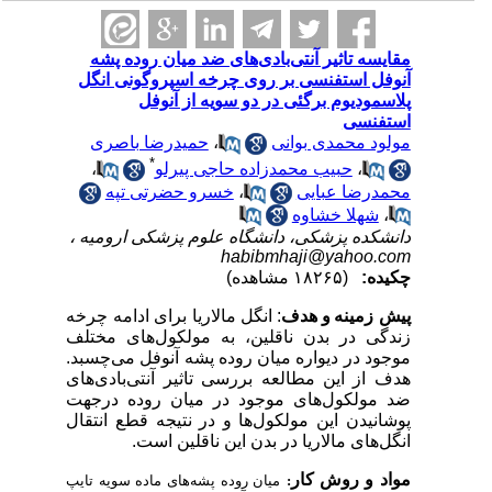
مقایسه تاثیر آنتی‌بادی‌های ضد میان روده پشه
آنوفل استفنسی بر روی چرخه اسپروگونی انگل
پلاسمودیوم برگئی در دو سویه از آنوفل
استفنسی
مولود محمدی بوانی
،
حمیدرضا باصری
*
،
حبیب محمدزاده حاجی پیرلو
،
محمدرضا عبایی
،
خسرو حضرتی تپه
،
شهلا خشاوه
دانشکده پزشکی، دانشگاه علوم پزشکی ارومیه ،
habibmhaji@yahoo.com
چکیده:
(۱۸۲۶۵ مشاهده)
پیش
زمینه
و
هدف
:
انگل مالاریا برای ادامه چرخه
زندگی در بدن ناقلین، به مولکول‌های مختلف
موجود در دیواره میان روده پشه آنوفل می‌چسبد.
هدف از این مطالعه بررسی تاثیر آنتی‌بادی‌های
ضد مولکول‌های موجود در میان روده درجهت
پوشانیدن این مولکول‌ها و در نتیجه قطع انتقال
انگل‌های مالاریا در بدن این ناقلین است.
مواد و روش
کار
:
میان روده پشه‌های ماده سویه تایپ