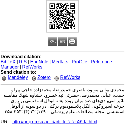
Download citation:
BibTeX
|
RIS
|
EndNote
|
Medlars
|
ProCite
|
Reference
Manager
|
RefWorks
Send citation to:
Mendeley
Zotero
RefWorks
محمدی بوانی مولود، باصری حمیدرضا، محمدزاده حاجی پیرلو
حبیب، عبایی محمدرضا، حضرتی تپه خسرو، خشاوه شهلا. مقایسه
تاثیر آنتی‌بادی‌های ضد میان روده پشه آنوفل استفنسی بر روی
چرخه اسپروگونی انگل پلاسمودیوم برگئی در دو سویه از آنوفل
استفنسی. مجله مطالعات علوم پزشکی. ۱۳۹۰; ۲۲ (۴) :۳۵۳-۳۵۸
URL:
http://umj.umsu.ac.ir/article-۱-۱۰۵۲-fa.html