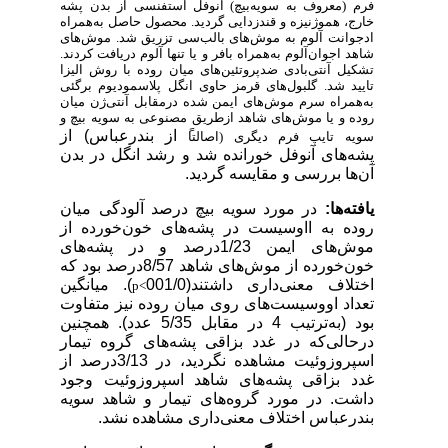
فرم (معروف به سویه‌بیچ) آنوفل استفنسی از بدن پشه
خارج، هموژنیزه و قندزدایی گردید. محصول حاصل به‌همراه
ادجوانت آلوم به موش‌های بالب‌سی تزریق شد. موش‌های
شاهد اجوان‌آلوم به‌همراه بافر و یا تنها آلوم دریافت کردند.
تشکیل آنتی‌بادی ضدپروتئین‌های میان روده با روش الیزا
تایید شد. گلبول‌های قرمز حاوی انگل پلاسمودیوم برگئی
به‌همراه سرم موش‌های ایمن شده درمقابل آنتی‌ژن میان
روده و یا موش‌های شاهد ازطریق مصنوعی به سویه بیچ و
از بندرعباس) از
سویه تایپ فرم دیگری (اصالتا
پشه‌های آنوفل خورانده شد و رشد انگل در بدن
آن‌ها بررسی و مقایسه گردید.
یافته‌ها:
در مورد سویه بیچ درصد آلودگی میان
روده به ااوسیست در پشه‌های خون‌خورده از
موش‌های ایمن 1/23درصد و در پشه‌های
خون‌خورده از موش‌های شاهد 8/57درصد بود که
اختلاف معنی‌داری داشتند(
001/0
). میانگین
p<
تعداد اووسیست‌های روی میان روده نیز متفاوت
بود (به‌ترتیب 4 در مقابل 5/35 عدد). همچنین
درحالی‌که در غدد بزاقی پشه‌های گروه تیمار
اسپروزوئیت مشاهده نگردید، در 3/13درصد از
غدد بزاقی پشه‌های شاهد اسپروزوئیت وجود
داشت. در مورد گروه‌های تیمار و شاهد سویه
بندرعباس اختلاف معنی‌داری مشاهده نشد.