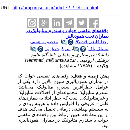
URL:
http://umj.umsu.ac.ir/article-۱-۱۰۵۰-fa.html
وقفه‌های تنفسی خواب و سندرم متابولیک در
بیماران تحت همودیالیز
رضا قانعی قشلاق
،
معصومه همتی
*
مسلک پاک
،
سرکوت غوثی
دانشکده پرستاری و مامایی دانشگاه علوم
پزشکی ارومیه، ،
Hemmati_m@umsu.ac.ir
چکیده:
(۱۷۷۵۷ مشاهده)
پیش زمینه و هدف:
وقفه‌های تنفسی خواب که
در بیماران همودیالیزی شیوع بالایی دارد یکی از
عوامل خطرآفرین سندرم متابولیک می‌باشد.
سندرم متابولیک مجموعه‌ای از اختلالات متابولیک
و غیرمتابولیکی است که خطر ابتلا به بیماری‌های
قلبی - عروقی را افزایش داده و هزینه زیادی را
به سیستم بهداشتی درمانی تحمیل می‌کند. هدف
از این مطالعه تعیین ارتباط بین وقفه‌های تنفسی
خواب با سندرم متابولیک در بیماران همودیالیزی
بود.