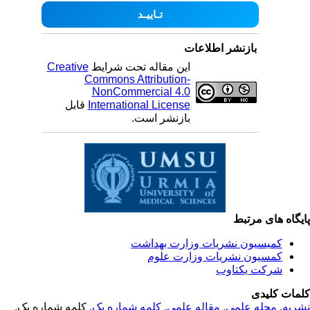
بازنشر اطلاعات
این مقاله تحت شرایط
Creative
Commons Attribution-
NonCommercial 4.0
International License
قابل
بازنشر است.
یگاه های مرتبط
کمیسیون نشریات وزارت بهداشت
کمسیون نشریات وزارت علوم
شرکت یکتاوب
مات کلیدی
ریه
,
مجله علمی
,
مقاله علمی
,
کلمه شماره یک
, کلمه شماره یک,