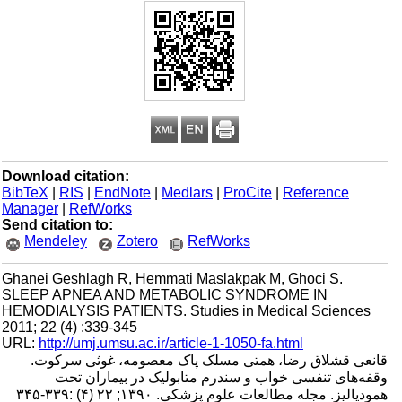
Download citation:
BibTeX
|
RIS
|
EndNote
|
Medlars
|
ProCite
|
Reference
Manager
|
RefWorks
Send citation to:
Mendeley
Zotero
RefWorks
Ghanei Geshlagh R, Hemmati Maslakpak M, Ghoci S.
SLEEP APNEA AND METABOLIC SYNDROME IN
HEMODIALYSIS PATIENTS. Studies in Medical Sciences
2011; 22 (4) :339-345
URL:
http://umj.umsu.ac.ir/article-1-1050-fa.html
قانعی قشلاق رضا، همتی مسلک پاک معصومه، غوثی سرکوت.
وقفه‌های تنفسی خواب و سندرم متابولیک در بیماران تحت
همودیالیز. مجله مطالعات علوم پزشکی. ۱۳۹۰; ۲۲ (۴) :۳۳۹-۳۴۵