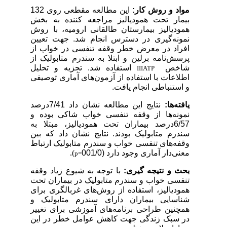
مواد و روش کار:
این مطالعه مقطعی روی 132
بیمار تحت همودیالیز مراجعه کننده به بخش
همودیالیز بیمارستان طالقانی ارومیه، با روش
نمونه‌گیری در دسترس انجام شد. جهت تعیین
افراد در معرض خطر وقفه تنفسی در خواب از
پرسش‌نامه
برلین و ابتلا به سندرم متابولیک از
شاخص
استفاده شد. تجزیه و تحلیل
III
ATP
اطلاعات با استفاده از آزمون‌های آماری توصیفی
و استنباطی انجام یافت.
یافته‌ها:
نتایج این مطالعه نشان داد 7/41درصد
نمونه‌ها از وقفه تنفسی خواب شاکی بوده و
6/57درصد بیماران تحت همودیالیز، مبتلا به
سندرم متابولیک بودند. نتایج نشان داد که بین
وقفه‌های تنفسی خواب و سندرم متابولیک ارتباط
معنی‌دار
آماری وجود دارد
(001/0
).
p=
بحث و نتیجه گیری:
با توجه به شیوع زیاد وقفه
تنفسی خواب و سندرم متابولیک در بیماران تحت
همودیالیز، استفاده از روش‌های غربالگری برای
شناسایی بیماران دارای سندرم متابولیک و
همچنین طراحی برنامه‌های آموزشی برای تغییر
در سبک زندگی جهت کاهش عوامل خطر در این