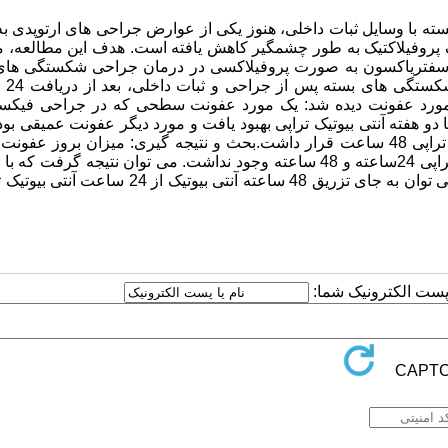
 با وسایل ثبات داخلی، هنوز یکی از عوارض جراحی های ارتوپدی به
یک پروفیلاکتیک به طور چشمگیر کاهش یافته است. هدف این مطالعه، 
48 ساعت آنتی بیوتیک وریدی سفتریاکسون به صورت پروفیلاکسی در درمان جراحی شکستگی ه
 مورد عفونت دیده شد: یک مورد عفونت سطحی که در جراحی فیکس
یوتیک 24 ساعته به وجود آمد و با دو هفته آنتی بیوتیک تراپی بهبود یافت و مورد دیگر عفونت عمیقی 
شکستگی دوگانه ساعد اتفاق افتاد. بیمار فوق در پروتکل آنتی بیوتیک تراپی 48 ساعت قرار داشت.بحث و نتیجه گیری: میزان بروز
مطالعه 1% بود که اختلاف معنی داری بین گروه پروتکل آنتی بیوتیک تراپی 24ساعته و 48 ساعته وجود نداشت. می توان نتیجه گ
اتاق های عمل استان آذربایجان غربی و روش های استریلیتی موجود می توان به جای تزریق 48 ساعته آنتی بیو
ا پست الکترونیک شما: