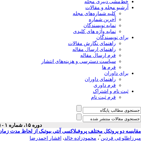
خط‌مشی دبیری مجله
آرشیو مجله و مقالات
کلیه شماره‌های مجله
آخرین شماره
نمایه نویسندگان
نمایه واژه های کلیدی
برای نویسندگان
راهنمای نگارش مقالات
راهنمای ارسال مقاله
فرم ارسال مقاله
سیاست دسترسی و هزینه‌های انتشار
فرم ها
برای داوران
راهنمای داوران
فرم داوری
ثبت نام و اشتراک
فرم ثبت نام
دوره ۱۵، شماره ۱ - ( فروردين ۱۳۸۳ )
مقایسه دو پروتکل مختلف پروفیلاکسی آنتی بیوتیک از لحاظ مدت زمان
*
میرزاطلوعی فردین
،
محمودزاده خالد
،
افشار احمدرضا