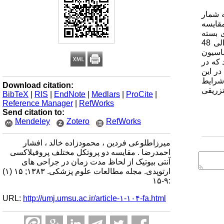
 شمار
مقایسه
ای بسته
است.مواد و روش: در یک مطالعه آینده نگر دوسوکور 210 بیمار با شکستگی های بسته پس از جراحی و ثبات داخلی، بعد از دریافت 24 الی 48
اسیون
بود که در
 عفونت در این
رفت که با شرایط
Download citation:
تیک از 24 ساعت آنتی بیوتیک تزریقی
BibTeX
|
RIS
|
EndNote
|
Medlars
|
ProCite
|
Reference Manager
|
RefWorks
Send citation to:
Mendeley
Zotero
RefWorks
میرزاطلوعی فردین ، محمودزاده خالد ، افشار
احمدرضا . مقایسه دو پروتکل مختلف پروفیلاکسی
آنتی بیوتیک از لحاظ مدت زمان در جراحی های
ارتوپدی. مجله مطالعات علوم پزشکی. ۱۳۸۳; ۱۵ (۱)
:۹-۱۵
URL:
http://umj.umsu.ac.ir/article-۱-۱۰۴-fa.html