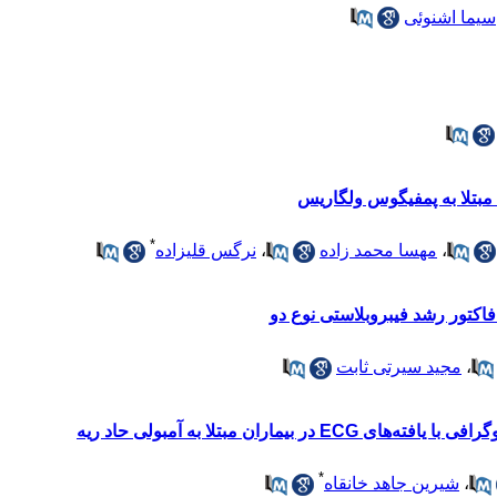
سیما اشنوئی
 مبتلا به پمفیگوس ولگاریس
*
،
مهسا محمد زاده
،
نرگس قلیزاده
 فاکتور رشد فیبروبلاستی نوع دو
،
مجید سیرتی ثابت
یماران مبتلا به آمبولی حاد ریه
*
،
شیرین جاهد خانقاه