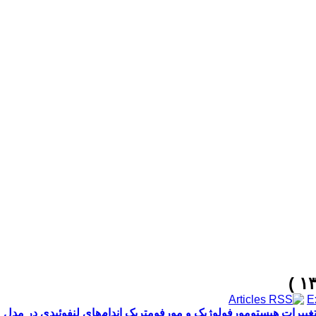
 تغییرات هیستومورفولوژیک و مورفومتریک اندام‌های لنفوئیدی در م