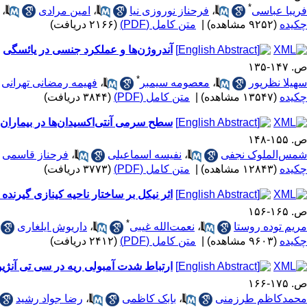
*
فریبا عباسی
،
فرحناز نوروزی نیا
،
امین مرادی
،
چکیده
(۹۲۵۲ مشاهده)
|
متن کامل (PDF)
(۲۱۶۶ دریافت)
آندروژن‌ها و عملکرد جنسی در یائسگی
ص. ۱۴۷-۱۳۵
*
سهیلا نظرپور
،
معصومه سیمبر
،
فهیمه رمضانی تهرانی
چکیده
(۱۳۵۴۷ مشاهده)
|
متن کامل (PDF)
(۳۸۴۴ دریافت)
سطح سرمی آنتی‌اکسیدان‌ها در بیماران
ص. ۱۵۵-۱۴۸
شمس‌الملوک نجفی
،
نفیسه اسماعیلی
،
فرحناز قاسمی
چکیده
(۱۲۸۴۳ مشاهده)
|
متن کامل (PDF)
(۳۷۷۳ دریافت)
اثر نیکل بر ساختار ناحیه کینازی گیرنده
ص. ۱۶۵-۱۵۶
*
مریم توده روستا
،
نعمت‌الله غیبی
،
داریوش ایلغاری
چکیده
(۹۶۰۳ مشاهده)
|
متن کامل (PDF)
(۲۴۱۲ دریافت)
ارتباط شدت آمبولی ریه در سی تی آنژیوگرافی با یافته‌های ECG در ب
ص. ۱۷۵-۱۶۶
محمدکاظم طرزمنی
،
بابک کاظمی
،
رضا جواد رشید