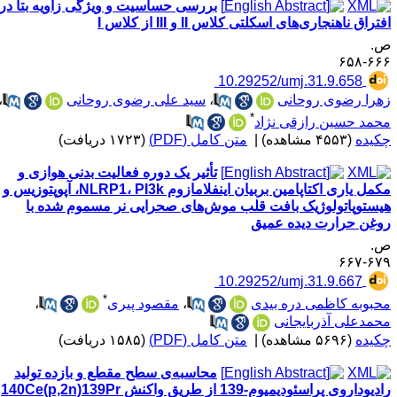
بررسی حساسیت و ویژگی زاویه بتا در
تراق ناهنجاری‌های اسکلتی کلاس II و III از کلاس I
.
۶۶۶-۶
‎ 10.29252/umj.31.9.658
هرا رضوی روحانی
،
سید علی رضوی روحانی
،
*
حمد حسین رازقی نژاد
کیده
(۴۵۵۳ مشاهده)
|
متن کامل (PDF)
(۱۷۲۳ دریافت)
تأثیر یک دوره فعالیت بدنی هوازی و
مکمل یاری اکتاپامین بربیان اینفلامازوم NLRP1، PI3k، آپوپتوزیس و
یستوپاتولوژیک بافت قلب موش‌های صحرایی نر مسموم شده با
وغن حرارت دیده عمیق
.
۶۷۹-۶
‎ 10.29252/umj.31.9.667
*
حبوبه کاظمی دره بیدی
،
مقصود پیری
،
حمدعلی آذربایجانی
کیده
(۵۶۹۶ مشاهده)
|
متن کامل (PDF)
(۱۵۸۵ دریافت)
محاسبه‌ی سطح مقطع و بازده تولید
رادیوداروی پراسئودیمیوم-139 از طریق واکنش 140Ce(p,2n)139Pr