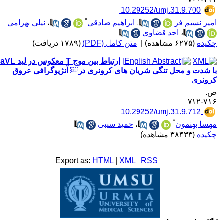
‎ 10.29252/umj.31.9.700
*
میر نسیم فر
،
ابراهیم صادقی
،
نیلی بهرامی
،
احد قضاوی
کیده
(۶۲۷۵ مشاهده)
|
متن کامل (PDF)
(۱۷۸۹ دریافت)
ارتباط بین موج T معکوس در لید aVL
ا شدت و محل تنگی شریان های کرونری در￼ آنژیوگرافی عروق
رونری
.
۷۱۶-۷
‎ 10.29252/umj.31.9.712
*
هسا بهنمون
،
حمید سیبی
کیده
(۳۸۴۳۳ مشاهده)
Export as:
HTML
|
XML
|
RSS