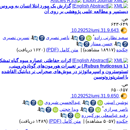
گزارش یک مورد ابتلا انسان به ویروس
یستمپر و مطالعه علمی پژوهشی بر روی آن
.
۶۴۹-۶
‎ 10.29252/umj.31.9.643
*
عید نظارتی زاده
،
ناصر نصیری
،
نسرین نصیری
،
حسن ممتاز
کیده
(۱۸۹۱۷ مشاهده)
|
متن کامل (PDF)
(۱۶۲۰ دریافت)
اثرات حفاظتی عصاره میوه گیاه تمشک
(Rubus fruticosus L.) بر تغییرات هورمون‌های گونادوتروپینی،
ستوسترون و اسپرماتوژنز در موش‌های صحرایی نر دیابتیک القاشده
ا استرپتوزوتوسین
.
۶۵۷-۶
‎ 10.29252/umj.31.9.650
وشین امینی
،
عبدالحسین شیروی
،
*
اصر میرازی
،
ویدا حجتی
،
قیه عباسعلی پورکبیرره
کیده
(۵۰۵۷ مشاهده)
|
متن کامل (PDF)
(۱۴۸۹ دریافت)