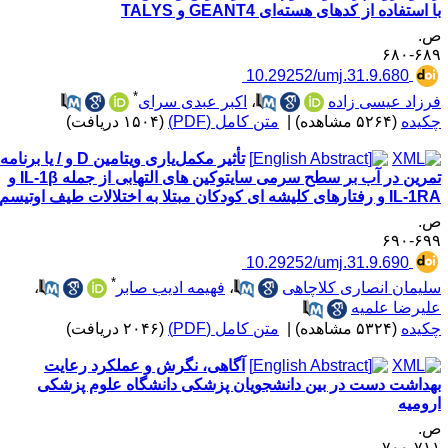
 استفاده از کدهای هسته‌ای GEANT4 و TALYS
.
۶۸۹-۶
‎ 10.29252/umj.31.9.680
*
رزاد عیسی زاده
،
اکبر عبدی سرای
کیده
(۵۲۶۴ مشاهده)
|
متن کامل (PDF)
(۱۵۰۴ دریافت)
تأثیر مکمل‌یاری ویتامین D و / یا برنامه
تمرین در آب بر سطح سرمی سایتوکین های التهابی از جمله IL-1β و
 و رفتارهای کلیشه ای کودکان مبتلا به اختلالات طیف اوتیسم
.
۶۹۹-۶
‎ 10.29252/umj.31.9.690
*
لیمان انصاری کلاچاهی
،
فهیمه ادیب صابر
،
لیرضا علمیه
کیده
(۵۳۲۴ مشاهده)
|
متن کامل (PDF)
(۲۰۴۶ دریافت)
آگاهی، نگرش و عملکرد رعایت
هداشت دست در بین دانشجویان پزشکی دانشگاه علوم پزشکی
رومیه
.
۷۱۱-۷