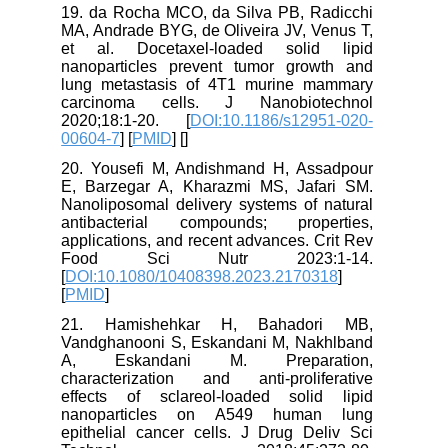
19. da Rocha MCO, da Silva PB, Radicchi
MA, Andrade BYG, de Oliveira JV, Venus T,
et al. Docetaxel-loaded solid lipid
nanoparticles prevent tumor growth and
lung metastasis of 4T1 murine mammary
carcinoma cells. J Nanobiotechnol
2020;18:1-20. [
DOI:10.1186/s12951-020-
00604-7
] [
PMID
] [
]
20. Yousefi M, Andishmand H, Assadpour
E, Barzegar A, Kharazmi MS, Jafari SM.
Nanoliposomal delivery systems of natural
antibacterial compounds; properties,
applications, and recent advances. Crit Rev
Food Sci Nutr 2023:1-14.
[
DOI:10.1080/10408398.2023.2170318
]
[
PMID
]
21. Hamishehkar H, Bahadori MB,
Vandghanooni S, Eskandani M, Nakhlband
A, Eskandani M. Preparation,
characterization and anti-proliferative
effects of sclareol-loaded solid lipid
nanoparticles on A549 human lung
epithelial cancer cells. J Drug Deliv Sci