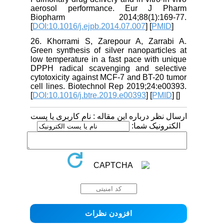
aerosol performance. Eur J Pharm
Biopharm 2014;88(1):169-77.
[
DOI:10.1016/j.ejpb.2014.07.007
] [
PMID
]
26. Khorrami S, Zarepour A, Zarrabi A.
Green synthesis of silver nanoparticles at
low temperature in a fast pace with unique
DPPH radical scavenging and selective
cytotoxicity against MCF-7 and BT-20 tumor
cell lines. Biotechnol Rep 2019;24:e00393.
[
DOI:10.1016/j.btre.2019.e00393
] [
PMID
] [
]
ارسال نظر درباره این مقاله : نام کاربری یا پست
الکترونیک شما: