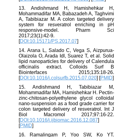
13. Andishmand H, Hamishehkar H,
Mohammadifar MA, Babazadeh A, Taghvimi
A, Tabibiazar M. A colon targeted delivery
system for resveratrol enriching in pH
responsive-model. Pharm Sci
2017;23(1):42-9.
[
DOI:10.15171/PS.2017.07
]
14. Arana L, Salado C, Vega S, Aizpurua-
Olaizola O, Arada Idl, Suarez T, et al. Solid
lipid nanoparticles for delivery of Calendula
officinalis extract. Colloids Surf B
Biointerfaces 2015;135:18-26.
[
DOI:10.1016/j.colsurfb.2015.07.020
] [
PMID
]
15. Andishmand H, Tabibiazar M,
Mohammadifar MA, Hamishehkar H. Pectin-
zinc-chitosan-polyethylene glycol colloidal
nano-suspension as a food grade carrier for
colon targeted delivery of resveratrol. Int J
Biol Macromol 2017;97:16-22.
[
DOI:10.1016/j.ijbiomac.2016.12.087
]
[
PMID
]
16. Ramalingam P, Yoo SW, Ko YT.