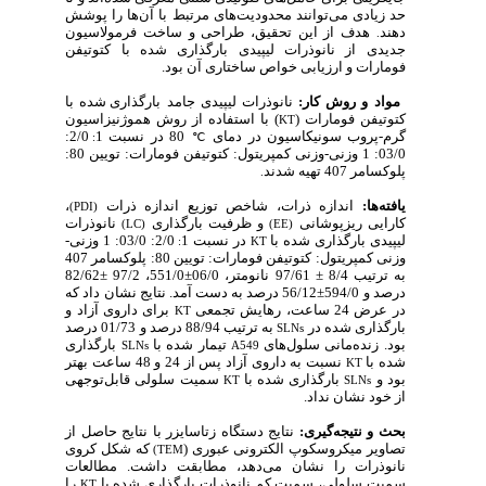
حد زیادی می‌توانند محدودیت‌های مرتبط با آن‌ها را پوشش
دهند
هدف از این تحقیق، طراحی و ساخت فرمولاسیون
.
جدیدی از نانوذرات لیپیدی بارگذاری شده با کتوتیفن
فومارات و ارزیابی خواص ساختاری آن بود.
مواد و روش کار:
نانوذرات لیپیدی جامد
بارگذاری شده با
با استفاده از روش هموژنیزاسیون
)
(
کتوتیفن فومارات
KT
2/0:
نسبت 1
در
80
پروب سونیکاسیون در دمای
گرم-
:
℃
03/0: 1 وزنی-وزنی کمپریتول: کتوتیفن فومارات: تویین 80:
پلوکسامر 407
تهیه شدند
.
،
اندازه ذرات، شاخص توزیع اندازه ذرات
یافته‌ها:
(PDI)
کارایی ریزپوشانی
و ظرفیت بارگذاری
نانوذرات
(LC)
(EE)
لیپیدی
بارگذاری شده با
در
نسبت 1
2/0: 03/0: 1 وزنی-
:
KT
وزنی کمپریتول: کتوتیفن فومارات: تویین 80: پلوکسامر 407
به ترتیب 8/4 ± 97/61 نانومتر، 06/0±551/0، 97/2 ±82/62
درصد و 594/0±56/12 درصد به دست آمد.
نتایج نشان داد که
در عرض 24 ساعت، رهایش تجمعی
برای داروی آزاد و
KT
بارگذاری شده در
به ترتیب 88/94 درصد و 01/73 درصد
SLNs
بود. زنده‌مانی سلول‌های
تیمار شده با
بارگذاری
SLNs
A549
شده با
نسبت به داروی آزاد پس از 24 و 48 ساعت بهتر
KT
بود و
بارگذاری شده با
سمیت سلولی قابل‌توجهی
KT
SLNs
از خود نشان نداد.
بحث و نتیجه‌گیری:
نتایج
دستگاه زتاسایزر
با نتایج حاصل از
تصاویر میکروسکوپ الکترونی عبوری (
که شکل کروی
TEM)
نانوذرات را نشان می‌دهد، مطابقت داشت. مطالعات
سمیت سلولی، سمیت کم
نانوذرات بارگذاری شده با
را
KT