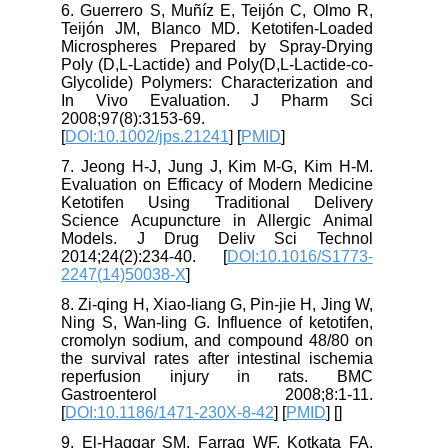
6. Guerrero S, Muñíz E, Teijón C, Olmo R,
Teijón JM, Blanco MD. Ketotifen-Loaded
Microspheres Prepared by Spray-Drying
Poly (D,L-Lactide) and Poly(D,L-Lactide-co-
Glycolide) Polymers: Characterization and
In Vivo Evaluation. J Pharm Sci
2008;97(8):3153-69.
[
DOI:10.1002/jps.21241
] [
PMID
]
7. Jeong H-J, Jung J, Kim M-G, Kim H-M.
Evaluation on Efficacy of Modern Medicine
Ketotifen Using Traditional Delivery
Science Acupuncture in Allergic Animal
Models. J Drug Deliv Sci Technol
2014;24(2):234-40. [
DOI:10.1016/S1773-
2247(14)50038-X
]
8. Zi-qing H, Xiao-liang G, Pin-jie H, Jing W,
Ning S, Wan-ling G. Influence of ketotifen,
cromolyn sodium, and compound 48/80 on
the survival rates after intestinal ischemia
reperfusion injury in rats. BMC
Gastroenterol 2008;8:1-11.
[
DOI:10.1186/1471-230X-8-42
] [
PMID
] [
]
9. El-Haggar SM, Farrag WF, Kotkata FA.