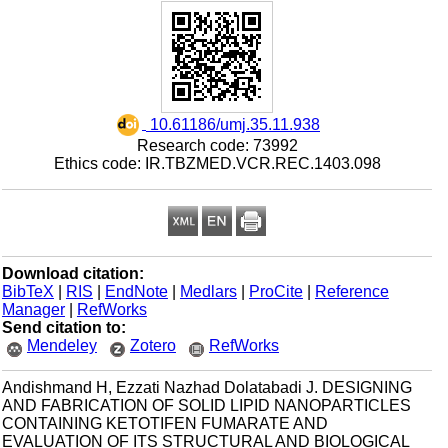
‎ 10.61186/umj.35.11.938
Research code: 73992
Ethics code: IR.TBZMED.VCR.REC.1403.098
Download citation:
BibTeX
|
RIS
|
EndNote
|
Medlars
|
ProCite
|
Reference
Manager
|
RefWorks
Send citation to:
Mendeley
Zotero
RefWorks
Andishmand H, Ezzati Nazhad Dolatabadi J. DESIGNING
AND FABRICATION OF SOLID LIPID NANOPARTICLES
CONTAINING KETOTIFEN FUMARATE AND
EVALUATION OF ITS STRUCTURAL AND BIOLOGICAL