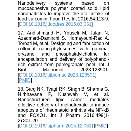
Nanodelivery systems based on
mucoadhesive polymer coated solid lipid
nanoparticles to improve the oral intake of
food curcumin. Food Res Int 2016;84:113-9.
[
DOI:10.1016/j.foodres.2016.03.031
]
17. Andishmand H, Yousefi M, Jafari N,
Azadmard-Damirchi S, Homayouni-Rad A,
Torbati M, et al. Designing and fabrication of
colloidal nano-phytosomes with gamma-
oryzanol and phosphatidylcholine for
encapsulation and delivery of polyphenol-
rich extract from pomegranate peel. Int J
Biol Macromol 2023:128501.
[
DOI:10.1016/j.ijbiomac.2023.128501
]
[
PMID
]
18. Garg NK, Tyagi RK, Singh B, Sharma G,
Nirbhavane P, Kushwah V, et al.
Nanostructured lipid carrier mediates
effective delivery of methotrexate to induce
apoptosis of rheumatoid arthritis via NF-κB
and FOXO1. Int J Pharm 2016;499(1-
2):301-20.
[
DOI:10.1016/j.ijpharm.2015.12.061
] [
PMID
]