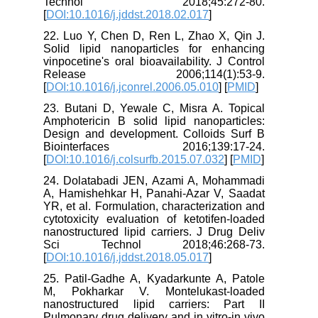
Technol 2018;45:272-80.
[
DOI:10.1016/j.jddst.2018.02.017
]
22. Luo Y, Chen D, Ren L, Zhao X, Qin J.
Solid lipid nanoparticles for enhancing
vinpocetine's oral bioavailability. J Control
Release 2006;114(1):53-9.
[
DOI:10.1016/j.jconrel.2006.05.010
] [
PMID
]
23. Butani D, Yewale C, Misra A. Topical
Amphotericin B solid lipid nanoparticles:
Design and development. Colloids Surf B
Biointerfaces 2016;139:17-24.
[
DOI:10.1016/j.colsurfb.2015.07.032
] [
PMID
]
24. Dolatabadi JEN, Azami A, Mohammadi
A, Hamishehkar H, Panahi-Azar V, Saadat
YR, et al. Formulation, characterization and
cytotoxicity evaluation of ketotifen-loaded
nanostructured lipid carriers. J Drug Deliv
Sci Technol 2018;46:268-73.
[
DOI:10.1016/j.jddst.2018.05.017
]
25. Patil-Gadhe A, Kyadarkunte A, Patole
M, Pokharkar V. Montelukast-loaded
nanostructured lipid carriers: Part II
Pulmonary drug delivery and in vitro-in vivo