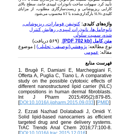
تأیید کرد. سهولت ساخت
نانوذرات لیپیدی جامد،
سطح بالای
کارایی ریزپوشانی و زیست‌سازگاری مطلوب، از مزایای
کلیدی
بارگذاری‌شده با
محسوب می‌شود.
KT
SLNs
واژه‌های کلیدی:
کتوتیفن فومارات، ریزپوشانی،
نانوحامل‌ها، نانوذرات لیپیدی، رهایش کنترل
شده، سمیت سلولی
(۵۶۹ دریافت)
[PDF 702 kb]
متن کامل
نوع مطالعه:
پژوهشي(توصیفی- تحلیلی)
| موضوع
مقاله:
عمومى
فهرست منابع
1. Brugè F, Damiani E, Marcheggiani F,
Offerta A, Puglia C, Tiano L. A comparative
study on the possible cytotoxic effects of
different nanostructured lipid carrier (NLC)
compositions in human dermal fibroblasts.
Int J Pharm 2015;495(2):879-85.
[
DOI:10.1016/j.ijpharm.2015.09.033
] [
PMID
]
2. Ezzati Nazhad Dolatabadi J, Omidi Y.
Solid lipid-based nanocarriers as efficient
targeted drug and gene delivery systems.
TrAC Trends Anal Chem 2016;77:100-8.
[
DOI:10.1016/j.trac.2015.12.016
]