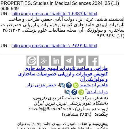
PROPERTIES. Studies in Medical Sciences 2024; 35 (11)
:938-949
URL:
http://umj.umsu.ac.ir/article-1-6383-fa.html
اندیشمند هاشم، عزتی نژاد دولت آبادی جعفر. طراحی و ساخت
نانوذرات لیپیدی جامد حاوی کتوتیفن فومارات و ارزیابی خصوصیات
ساختاری و بیولوژیکی آن. مجله مطالعات علوم پزشکی. ۱۴۰۳; ۳۵
(۱۱) :۹۳۸-۹۴۹
URL:
http://umj.umsu.ac.ir/article-۱-۶۳۸۳-fa.html
طراحی و ساخت نانوذرات لیپیدی جامد حاوی
کتوتیفن فومارات و ارزیابی خصوصیات ساختاری
و بیولوژیکی آن
جعفر عزتی نژاد
،
هاشم اندیشمند
*
دولت آبادی
دانشیار، مرکز تحقیقات کاربردی دارویی،
دانشگاه علوم پزشکی تبریز، تبریز، ایران
ezzatij@tbzmed.ac.ir
(نویسنده مسئول) ،
چکیده:
(۲۸۵۹ مشاهده)
پیش‌زمینه و هدف:
نانوذرات لیپیدی جامد
به‌عنوان
(SLNs)
جایگزینی برای حامل‌های کلوئیدی سنتی معرفی شده‌اند و تا