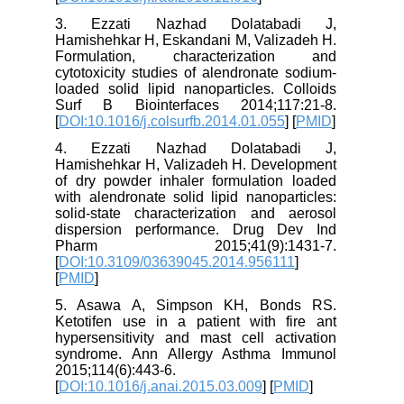
3. Ezzati Nazhad Dolatabadi J,
Hamishehkar H, Eskandani M, Valizadeh H.
Formulation, characterization and
cytotoxicity studies of alendronate sodium-
loaded solid lipid nanoparticles. Colloids
Surf B Biointerfaces 2014;117:21-8.
[
DOI:10.1016/j.colsurfb.2014.01.055
] [
PMID
]
4. Ezzati Nazhad Dolatabadi J,
Hamishehkar H, Valizadeh H. Development
of dry powder inhaler formulation loaded
with alendronate solid lipid nanoparticles:
solid-state characterization and aerosol
dispersion performance. Drug Dev Ind
Pharm 2015;41(9):1431-7.
[
DOI:10.3109/03639045.2014.956111
]
[
PMID
]
5. Asawa A, Simpson KH, Bonds RS.
Ketotifen use in a patient with fire ant
hypersensitivity and mast cell activation
syndrome. Ann Allergy Asthma Immunol
2015;114(6):443-6.
[
DOI:10.1016/j.anai.2015.03.009
] [
PMID
]