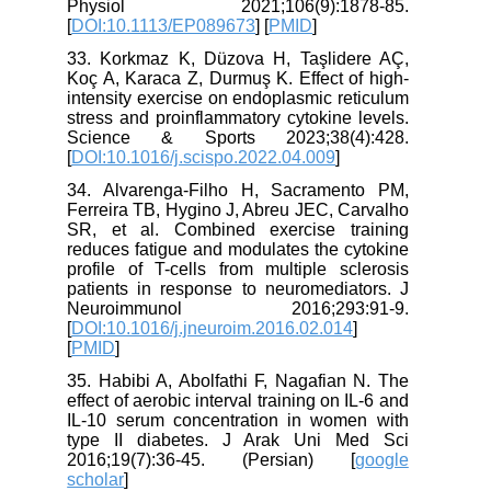
Physiol 2021;106(9):1878-85.
[
DOI:10.1113/EP089673
] [
PMID
]
33. Korkmaz K, Düzova H, Taşlidere AÇ,
Koç A, Karaca Z, Durmuş K. Effect of high-
intensity exercise on endoplasmic reticulum
stress and proinflammatory cytokine levels.
Science & Sports 2023;38(4):428.
[
DOI:10.1016/j.scispo.2022.04.009
]
34. Alvarenga-Filho H, Sacramento PM,
Ferreira TB, Hygino J, Abreu JEC, Carvalho
SR, et al. Combined exercise training
reduces fatigue and modulates the cytokine
profile of T-cells from multiple sclerosis
patients in response to neuromediators. J
Neuroimmunol 2016;293:91-9.
[
DOI:10.1016/j.jneuroim.2016.02.014
]
[
PMID
]
35. Habibi A, Abolfathi F, Nagafian N. The
effect of aerobic interval training on IL-6 and
IL-10 serum concentration in women with
type II diabetes. J Arak Uni Med Sci
2016;19(7):36-45. (Persian) [
google
scholar
]