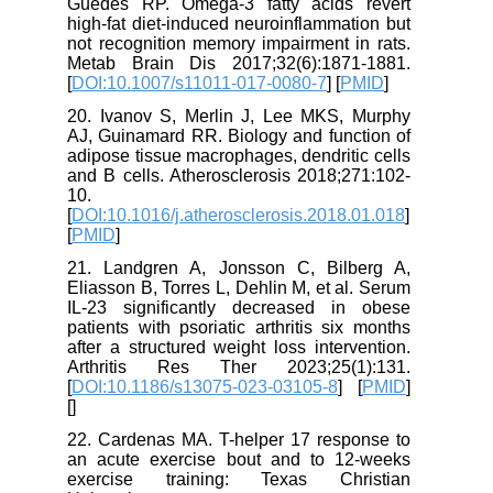
Guedes RP. Omega-3 fatty acids revert
high-fat diet-induced neuroinflammation but
not recognition memory impairment in rats.
Metab Brain Dis 2017;32(6):1871-1881.
[
DOI:10.1007/s11011-017-0080-7
] [
PMID
]
20. Ivanov S, Merlin J, Lee MKS, Murphy
AJ, Guinamard RR. Biology and function of
adipose tissue macrophages, dendritic cells
and B cells. Atherosclerosis 2018;271:102-
10.
[
DOI:10.1016/j.atherosclerosis.2018.01.018
]
[
PMID
]
21. Landgren A, Jonsson C, Bilberg A,
Eliasson B, Torres L, Dehlin M, et al. Serum
IL-23 significantly decreased in obese
patients with psoriatic arthritis six months
after a structured weight loss intervention.
Arthritis Res Ther 2023;25(1):131.
[
DOI:10.1186/s13075-023-03105-8
] [
PMID
]
[
]
22. Cardenas MA. T-helper 17 response to
an acute exercise bout and to 12-weeks
exercise training: Texas Christian