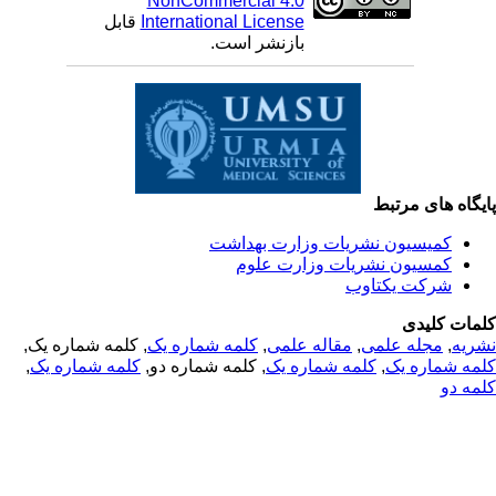
NonCommercial 4.0
قابل
International License
بازنشر است.
یگاه های مرتبط
کمیسیون نشریات وزارت بهداشت
کمسیون نشریات وزارت علوم
شرکت یکتاوب
مات کلیدی
, کلمه شماره یک,
کلمه شماره یک
,
مقاله علمی
,
مجله علمی
,
ریه
,
کلمه شماره یک
, کلمه شماره دو,
کلمه شماره یک
,
مه شماره یک
مه دو
© 2025 All Rights Reserved | Health Science Monitor | Designed &
Developed by : Yektaweb