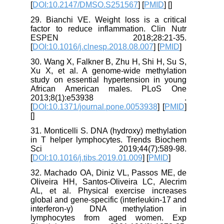
[
DOI:10.2147/DMSO.S251567
] [
PMID
] [
]
29. Bianchi VE. Weight loss is a critical
factor to reduce inflammation. Clin Nutr
ESPEN 2018;28:21-35.
[
DOI:10.1016/j.clnesp.2018.08.007
] [
PMID
]
30. Wang X, Falkner B, Zhu H, Shi H, Su S,
Xu X, et al. A genome-wide methylation
study on essential hypertension in young
African American males. PLoS One
2013;8(1):e53938 .
[
DOI:10.1371/journal.pone.0053938
] [
PMID
]
[
]
31. Monticelli S. DNA (hydroxy) methylation
in T helper lymphocytes. Trends Biochem
Sci 2019;44(7):589-98.
[
DOI:10.1016/j.tibs.2019.01.009
] [
PMID
]
32. Machado OA, Diniz VL, Passos ME, de
Oliveira HH, Santos‐Oliveira LC, Alecrim
AL, et al. Physical exercise increases
global and gene‐specific (interleukin‐17 and
interferon‐γ) DNA methylation in
lymphocytes from aged women. Exp