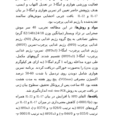
فعالیت ورزشی هوازی و امگا-3 در تعدیل التهاب و ایمنی،
هدف پژوهش حاضر تعیین اثر تمرین هوازی و امگا-3 بر بیان
و
بافت چربی احشایی موش‌های سالمند
IL-22
IL-17
تغذیه‌شده با رژیم غذایی پرچرب بود.
مواد و روش‌ها:
در این مطالعه تجربی، 40 سر موش
گرم)
82/148
±
میانگین وزن 24/18
صحرایی نر نژاد ویستار (
به‌طور تصادفی به پنج گروه رژیم غذایی نرمال (
)، رژیم
ND
)،
)، رژیم غذایی پرچرب-تمرین (
غذایی پرچرب (
HFDT
HFD
رژیم غذایی پرچرب- امگا-3 (
)، تمرین- رژیم غذایی
HFDω3
پرچرب- امگا-3 (
) تقسیم شدند. گروه­های مکمل،
HFDTω3
طی دوره مداخله روزانه 1 ‌گرم امگا-3 (به ازای هر کیلوگرم
وزن بدن) را به‌صورت خوراکی دریافت کردند. برنامه تمرین
هوازی شامل دویدن روی تردمیل با شدت 60-50 درصد
اکسیژن مصرفی (
)، پنج روز هفته به مدت هشت
VO2max
هفته بود. 48 ساعت پس از پروتکل تحقیق، سطوح بیان ژنی
در بافت چربی به روش
اندازه‌گیری شد.
real- time PCR
یافته‌ها:
القای
با افزایش در بیان
و
همراه
IL-22
IL-17
HFD
بود (0001/0
). کاهش معنی‌داری در میزان
و
در
IL-22
IL-17
=
p
(به
)،
و 037/0
(به ترتیب 026/0
گروه‌های
HFDω3
=
p
=
p
HFDT
ترتیب 035/0
و 044/0
) و
(به ترتیب 0001/0
=
p
HFDTω3
=
p
=
p