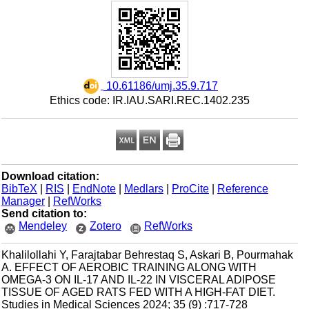
‎ 10.61186/umj.35.9.717
Ethics code: IR.IAU.SARI.REC.1402.235
Download citation:
BibTeX
|
RIS
|
EndNote
|
Medlars
|
ProCite
|
Reference
Manager
|
RefWorks
Send citation to:
Mendeley
Zotero
RefWorks
Khalilollahi Y, Farajtabar Behrestaq S, Askari B, Pourmahak
A. EFFECT OF AEROBIC TRAINING ALONG WITH
OMEGA-3 ON IL-17 AND IL-22 IN VISCERAL ADIPOSE
TISSUE OF AGED RATS FED WITH A HIGH-FAT DIET.
Studies in Medical Sciences 2024; 35 (9) :717-728