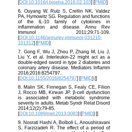
[
DOI:10.1016/j.biopha.2018.02.103
] [
PMID
]
6. Ouyang W, Rutz S, Crellin NK, Valdez
PA, Hymowitz SG. Regulation and functions
of the IL-10 family of cytokines in
inflammation and disease. Annu Rev
Immunol 2011;29:71-109.
[
DOI:10.1146/annurev-immunol-031210-
101312
] [
PMID
]
7. Gong F, Wu J, Zhou P, Zhang M, Liu J,
Liu Y, et al. Interleukin-22 might act as a
double-edged sword in type 2 diabetes and
coronary artery disease. Mediators Inflamm
2016;2016:8254797.
[
DOI:10.1155/2016/8254797
] [
PMID
] [
]
8. Malin SK, Finnegan S, Fealy CE, Filion
J, Rocco MB, Kirwan JP. β-cell dysfunction
is associated with metabolic syndrome
severity in adults. Metab Syndr Relat Disord
2014;12(2):79-85.
[
DOI:10.1089/met.2013.0083
] [
PMID
] [
]
9. Nosrati Hashi A, Bolboli L, Anoushiravani
S, Farzizadeh R. The effect of a period of