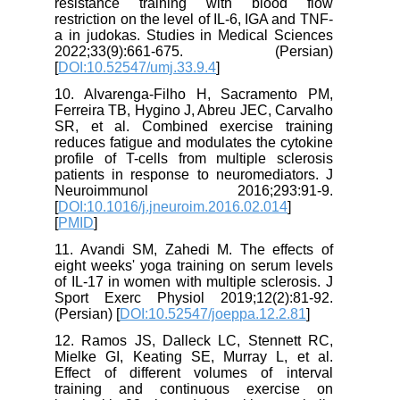
resistance training with blood flow
restriction on the level of IL-6, IGA and TNF-
a in judokas. Studies in Medical Sciences
2022;33(9):661-675. (Persian)
[
DOI:10.52547/umj.33.9.4
]
10. Alvarenga-Filho H, Sacramento PM,
Ferreira TB, Hygino J, Abreu JEC, Carvalho
SR, et al. Combined exercise training
reduces fatigue and modulates the cytokine
profile of T-cells from multiple sclerosis
patients in response to neuromediators. J
Neuroimmunol 2016;293:91-9.
[
DOI:10.1016/j.jneuroim.2016.02.014
]
[
PMID
]
11. Avandi SM, Zahedi M. The effects of
eight weeks' yoga training on serum levels
of IL-17 in women with multiple sclerosis. J
Sport Exerc Physiol 2019;12(2):81-92.
(Persian) [
DOI:10.52547/joeppa.12.2.81
]
12. Ramos JS, Dalleck LC, Stennett RC,
Mielke GI, Keating SE, Murray L, et al.
Effect of different volumes of interval
training and continuous exercise on