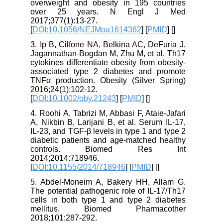
overweight and obesity in 195 countries
over 25 years. N Engl J Med
2017;377(1):13-27.
[
DOI:10.1056/NEJMoa1614362
] [
PMID
] [
]
3. Ip B, Cilfone NA, Belkina AC, DeFuria J,
Jagannathan-Bogdan M, Zhu M, et al. Th17
cytokines differentiate obesity from obesity-
associated type 2 diabetes and promote
TNFα production. Obesity (Silver Spring)
2016;24(1):102-12.
[
DOI:10.1002/oby.21243
] [
PMID
] [
]
4. Roohi A, Tabrizi M, Abbasi F, Ataie-Jafari
A, Nikbin B, Larijani B, et al. Serum IL-17,
IL-23, and TGF-β levels in type 1 and type 2
diabetic patients and age-matched healthy
controls. Biomed Res Int
2014;2014:718946.
[
DOI:10.1155/2014/718946
] [
PMID
] [
]
5. Abdel-Moneim A, Bakery HH, Allam G.
The potential pathogenic role of IL-17/Th17
cells in both type 1 and type 2 diabetes
mellitus. Biomed Pharmacother
2018;101:287-292.