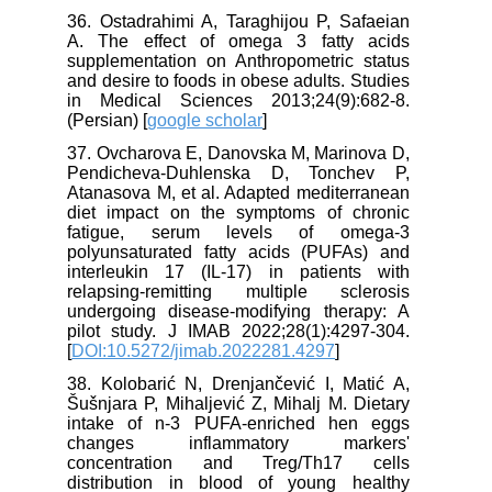
36. Ostadrahimi A, Taraghijou P, Safaeian
A. The effect of omega 3 fatty acids
supplementation on Anthropometric status
and desire to foods in obese adults. Studies
in Medical Sciences 2013;24(9):682-8.
(Persian) [
google scholar
]
37. Ovcharova E, Danovska M, Marinova D,
Pendicheva-Duhlenska D, Tonchev P,
Atanasova M, et al. Adapted mediterranean
diet impact on the symptoms of chronic
fatigue, serum levels of omega-3
polyunsaturated fatty acids (PUFAs) and
interleukin 17 (IL-17) in patients with
relapsing-remitting multiple sclerosis
undergoing disease-modifying therapy: A
pilot study. J IMAB 2022;28(1):4297-304.
[
DOI:10.5272/jimab.2022281.4297
]
38. Kolobarić N, Drenjančević I, Matić A,
Šušnjara P, Mihaljević Z, Mihalj M. Dietary
intake of n-3 PUFA-enriched hen eggs
changes inflammatory markers'
concentration and Treg/Th17 cells
distribution in blood of young healthy