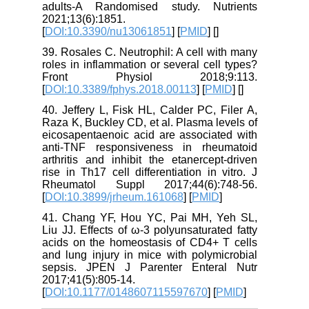
adults-A Randomised study. Nutrients
2021;13(6):1851.
[
DOI:10.3390/nu13061851
] [
PMID
] [
]
39. Rosales C. Neutrophil: A cell with many
roles in inflammation or several cell types?
Front Physiol 2018;9:113.
[
DOI:10.3389/fphys.2018.00113
] [
PMID
] [
]
40. Jeffery L, Fisk HL, Calder PC, Filer A,
Raza K, Buckley CD, et al. Plasma levels of
eicosapentaenoic acid are associated with
anti-TNF responsiveness in rheumatoid
arthritis and inhibit the etanercept-driven
rise in Th17 cell differentiation in vitro. J
Rheumatol Suppl 2017;44(6):748-56.
[
DOI:10.3899/jrheum.161068
] [
PMID
]
41. Chang YF, Hou YC, Pai MH, Yeh SL,
Liu JJ. Effects of ω-3 polyunsaturated fatty
acids on the homeostasis of CD4+ T cells
and lung injury in mice with polymicrobial
sepsis. JPEN J Parenter Enteral Nutr
2017;41(5):805-14.
[
DOI:10.1177/0148607115597670
] [
PMID
]