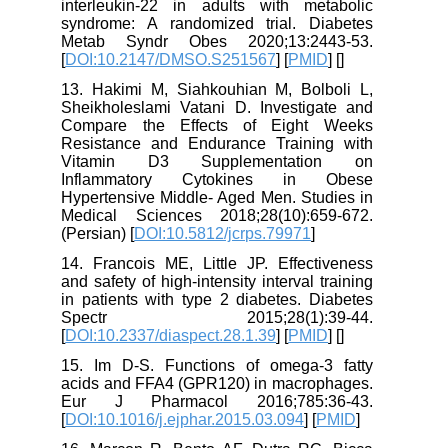
interleukin-22 in adults with metabolic
syndrome: A randomized trial. Diabetes
Metab Syndr Obes 2020;13:2443-53.
[
DOI:10.2147/DMSO.S251567
] [
PMID
] [
]
13. Hakimi M, Siahkouhian M, Bolboli L,
Sheikholeslami Vatani D. Investigate and
Compare the Effects of Eight Weeks
Resistance and Endurance Training with
Vitamin D3 Supplementation on
Inflammatory Cytokines in Obese
Hypertensive Middle- Aged Men. Studies in
Medical Sciences 2018;28(10):659-672.
(Persian) [
DOI:10.5812/jcrps.79971
]
14. Francois ME, Little JP. Effectiveness
and safety of high-intensity interval training
in patients with type 2 diabetes. Diabetes
Spectr 2015;28(1):39-44.
[
DOI:10.2337/diaspect.28.1.39
] [
PMID
] [
]
15. Im D-S. Functions of omega-3 fatty
acids and FFA4 (GPR120) in macrophages.
Eur J Pharmacol 2016;785:36-43.
[
DOI:10.1016/j.ejphar.2015.03.094
] [
PMID
]