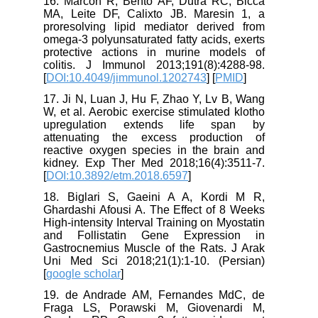
16. Marcon R, Bento AF, Dutra RC, Bicca
MA, Leite DF, Calixto JB. Maresin 1, a
proresolving lipid mediator derived from
omega-3 polyunsaturated fatty acids, exerts
protective actions in murine models of
colitis. J Immunol 2013;191(8):4288-98.
[
DOI:10.4049/jimmunol.1202743
] [
PMID
]
17. Ji N, Luan J, Hu F, Zhao Y, Lv B, Wang
W, et al. Aerobic exercise stimulated klotho
upregulation extends life span by
attenuating the excess production of
reactive oxygen species in the brain and
kidney. Exp Ther Med 2018;16(4):3511-7.
[
DOI:10.3892/etm.2018.6597
]
18. Biglari S, Gaeini A A, Kordi M R,
Ghardashi Afousi A. The Effect of 8 Weeks
High-intensity Interval Training on Myostatin
and Follistatin Gene Expression in
Gastrocnemius Muscle of the Rats. J Arak
Uni Med Sci 2018;21(1):1-10. (Persian)
[
google scholar
]
19. de Andrade AM, Fernandes MdC, de
Fraga LS, Porawski M, Giovenardi M,