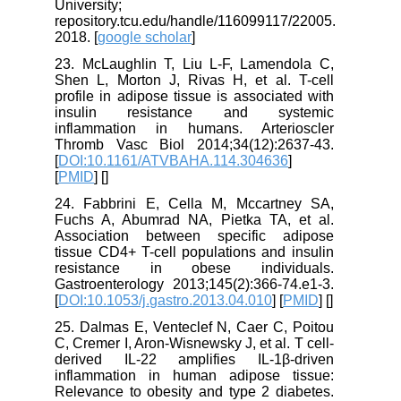
University;
repository.tcu.edu/handle/116099117/22005.
2018. [
google scholar
]
23. McLaughlin T, Liu L-F, Lamendola C,
Shen L, Morton J, Rivas H, et al. T-cell
profile in adipose tissue is associated with
insulin resistance and systemic
inflammation in humans. Arterioscler
Thromb Vasc Biol 2014;34(12):2637-43.
[
DOI:10.1161/ATVBAHA.114.304636
]
[
PMID
] [
]
24. Fabbrini E, Cella M, Mccartney SA,
Fuchs A, Abumrad NA, Pietka TA, et al.
Association between specific adipose
tissue CD4+ T-cell populations and insulin
resistance in obese individuals.
Gastroenterology 2013;145(2):366-74.e1-3.
[
DOI:10.1053/j.gastro.2013.04.010
] [
PMID
] [
]
25. Dalmas E, Venteclef N, Caer C, Poitou
C, Cremer I, Aron-Wisnewsky J, et al. T cell-
derived IL-22 amplifies IL-1β-driven
inflammation in human adipose tissue:
Relevance to obesity and type 2 diabetes.