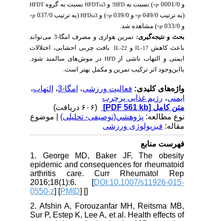
و 0001/0
) نسبت به
؛ و
نسبت به گروه‌
HFDT
HFDTω3
HFD
=
p
(به ترتیب 049/0
و 039/0
) و
(به ترتیب 037/0
=
p
HFDω3
=
p
=
p
و 033/0
) مشاهده شد.
=
p
بحث و نتیجه‌گیری:
تمرین هوازی و مصرف امگا-3 می‌تواند
باعث کاهش
و
بافت چربی احشایی، اختلالات
IL-22
IL-17
ایمنی و التهاب ناشی از
در موش‌های سالمند شود.
HFD
بااین‌وجود اثر ترکیب تمرین و مکمل بهتر است.
،
التهاب
،
امگا-3
،
فعالیت ورزشی
واژه‌های کلیدی:
رژیم غذایی پرچرب
،
ایمنی
(۶۰۶ دریافت)
[PDF 561 kb]
متن کامل
نوع مطالعه:
پژوهشي(توصیفی- تحلیلی)
| موضوع
مقاله:
فیزیولوژی ورزشی
فهرست منابع
1. George MD, Baker JF. The obesity
epidemic and consequences for rheumatoid
arthritis care. Curr Rheumatol Rep
2016;18(1):6. [
DOI:10.1007/s11926-015-
0550-z
] [
PMID
] [
]
2. Afshin A, Forouzanfar MH, Reitsma MB,
Sur P, Estep K, Lee A, et al. Health effects of