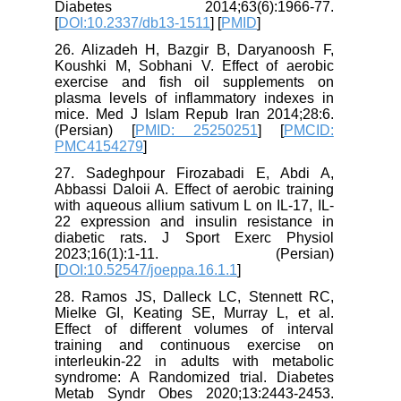
Diabetes 2014;63(6):1966-77.
[
DOI:10.2337/db13-1511
] [
PMID
]
26. Alizadeh H, Bazgir B, Daryanoosh F,
Koushki M, Sobhani V. Effect of aerobic
exercise and fish oil supplements on
plasma levels of inflammatory indexes in
mice. Med J Islam Repub Iran 2014;28:6.
(Persian) [
PMID: 25250251
] [
PMCID:
PMC4154279
]
27. Sadeghpour Firozabadi E, Abdi A,
Abbassi Daloii A. Effect of aerobic training
with aqueous allium sativum L on IL-17, IL-
22 expression and insulin resistance in
diabetic rats. J Sport Exerc Physiol
2023;16(1):1-11. (Persian)
[
DOI:10.52547/joeppa.16.1.1
]
28. Ramos JS, Dalleck LC, Stennett RC,
Mielke GI, Keating SE, Murray L, et al.
Effect of different volumes of interval
training and continuous exercise on
interleukin-22 in adults with metabolic
syndrome: A Randomized trial. Diabetes
Metab Syndr Obes 2020;13:2443-2453.