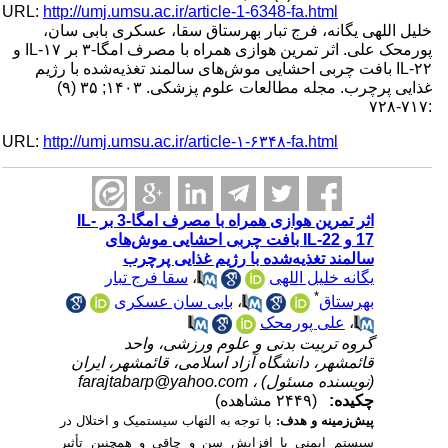
URL:
http://umj.umsu.ac.ir/article-1-6348-fa.html
خلیل اللهی یگانه، فرج تبار بهرستاق سقا، عسکری بابی سان،
پورمحک علی. اثر تمرین هوازی همراه با مصرف امگا-۳ بر IL-۱۷ و
IL-۲۲ بافت چربی احشایی موش‌های سالمند تغذیه‌شده با رژیم
غذایی پرچرب. مجله مطالعات علوم پزشکی. ۱۴۰۳; ۳۵ (۹)
:۷۱۷-۷۲۸
URL:
http://umj.umsu.ac.ir/article-۱-۶۳۴۸-fa.html
اثر تمرین هوازی همراه با مصرف امگا-3 بر IL-
17 و IL-22 بافت چربی احشایی موش‌های
سالمند تغذیه‌شده با رژیم غذایی پرچرب
سقا فرج تبار
،
یگانه خلیل اللهی
*
بابی سان عسکری
،
بهرستاق
علی پورمحک
،
گروه تربیت بدنی و علوم ورزشی، واحد
قائمشهر، دانشگاه آزاد اسلامی، قائمشهر، ایران
farajtabarp@yahoo.com
(نویسنده مسئول) ،
چکیده:
(۲۴۴۹ مشاهده)
پیش‌زمینه و هدف:
با توجه به التهاب سیستمیک و اختلال در
سیستم ایمنی با افزایش سن و چاقی و همچنین تأثیر