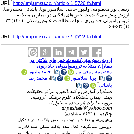
URL:
http://umj.umsu.ac.ir/article-1-5726-fa.html
ربیعی پور معصومه، ولیپور حامد، اسلامپور پویا، پاشائی محمدرضا.
ارزش پیش‌بینی‌کننده شاخص‌های پلاکتی در بیماران مبتلا به
ترومبوآمبولی حاد ریوی. مجله مطالعات علوم پزشکی. ۱۴۰۱; ۳۳
(۱) :۶۲-۶۹
URL:
http://umj.umsu.ac.ir/article-۱-۵۷۲۶-fa.html
ارزش پیش‌بینی‌کننده شاخص‌های پلاکتی در
بیماران مبتلا به ترومبوآمبولی حاد ریوی
معصومه ربیعی پور
،
حامد ولیپور
،
پویا اسلامپور
،
محمدرضا
*
پاشائی
استادیار گوارش و کبد بالغین، مرکز تحقیقات
ایمنی بیمار، دانشگاه علوم پزشکی ارومیه،
ارومیه، ایران (نویسنده مسئول) ،
dr.pashaei@yahoo.com
چکیده:
(۳۶۳۱ مشاهده)
پیش‌زمینه و هدف:
با توجه به نقش پلاکت‌ها در تشکیل
ترومبوز، نشانگرهای فعال شدن پلاکت ممکن است قادر به
پیش‌بینی پیش‌آگهی بیماری در بیماران مبتلا به