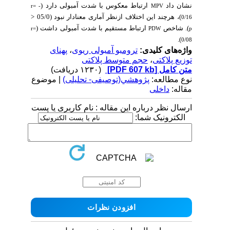
نشان داد
ارتباط معکوس با شدت آمبولی دارد (
r= -
MPV
)، هرچند این اختلاف ازنظر آماری معنادار نبود (05/0 <
0/16
). شاخص
ارتباط مستقیم با شدت آمبولی داشت (
r=
PDW
p
).
0/08
واژه‌های کلیدی:
ترومبو آمبولی ریوی
،
پهنای
توزیع پلاکتی
،
حجم متوسط پلاکتی
متن کامل
[PDF 607 kb]
(۱۲۳۰ دریافت)
نوع مطالعه:
پژوهشي(توصیفی- تحلیلی)
| موضوع
مقاله:
داخلی
ارسال نظر درباره این مقاله : نام کاربری یا پست
الکترونیک شما: