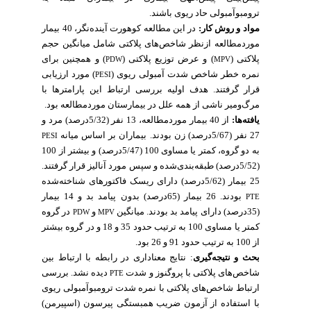
ترومبوآمبولی حاد ریوی باشند.
مواد و روش کار:
در این مطالعه کوهورت آینده‌نگر، 40 بیمار
موردمطالعه ازنظر شاخص‌های پلاکتی شامل میانگین حجم
پلاکتی (
) و عرض توزیع پلاکتی (
) و همچنین برای
PDW
MPV
نمره خطر شاخص شدت آمبولی ریوی (
) مورد ارزیابی
PESI
قرار گرفتند. هدف اولیه بررسی ارتباط این پارامترها با
مرگ‌ومیر ناشی از همه علل در بیمارستان موردمطالعه بود.
یافته‌ها:
از 40 بیمار موردمطالعه، 13 نفر (5/32درصد) مرد و
27 نفر (5/67درصد) زن بودند. بیماران بر اساس میانه
PESI
به دو گروه، کمتر یا مساوی 100 (5/47درصد) و بیشتر از 100
(5/52درصد) طبقه‌بندی‌شده و سپس مورد آنالیز قرار گرفتند.
25 بیمار (5/62درصد) دارای ریسک فاکتورهای شناخته‌شده
بودند. 26 بیمار (65درصد) بدون پیامد بد و 14 بیمار
PTE
(35درصد) دارای پیامد بد بودند. میانگین
و
در گروه
PDW
MPV
کمتر یا مساوی 100 به ترتیب حدود 35 و 18 و در گروه بیشتر
از 100 به ترتیب حدود 91 و 26 بود.
بحث و نتیجه‌گیری
: نتایج معناداری در رابطه با ارتباط بین
شاخص‌های پلاکتی با پروگنوز و شدت
دیده نشد. بررسی
PTE
ارتباط شاخص‌های پلاکتی با نمره شدت ترومبوآمبولی ریوی
با استفاده از آزمون ضریب همبستگی پیرسون (اسپیرمن)