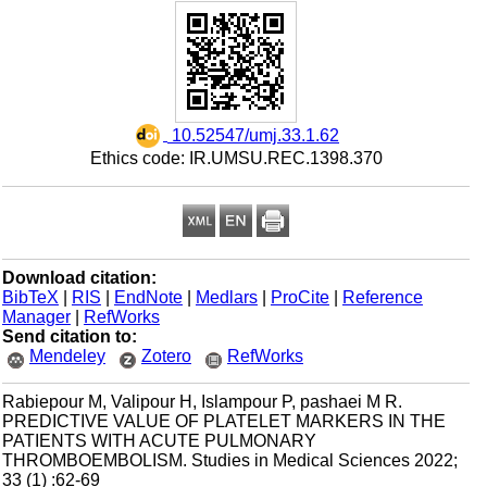
‎ 10.52547/umj.33.1.62
Ethics code: IR.UMSU.REC.1398.370
Download citation:
BibTeX
|
RIS
|
EndNote
|
Medlars
|
ProCite
|
Reference
Manager
|
RefWorks
Send citation to:
Mendeley
Zotero
RefWorks
Rabiepour M, Valipour H, Islampour P, pashaei M R.
PREDICTIVE VALUE OF PLATELET MARKERS IN THE
PATIENTS WITH ACUTE PULMONARY
THROMBOEMBOLISM. Studies in Medical Sciences 2022;
33 (1) :62-69