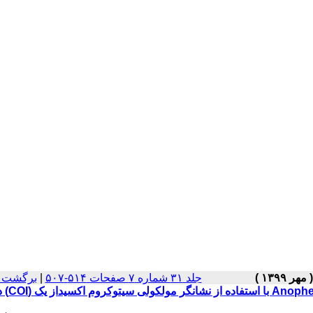
جلد ۳۱ شماره ۷ صفحات ۵۱۴-۵۰۷
|
برگشت ب
مطالعه تنوع گونه‌های متعلق به کمپلکس گونه eles maculipennis s.l