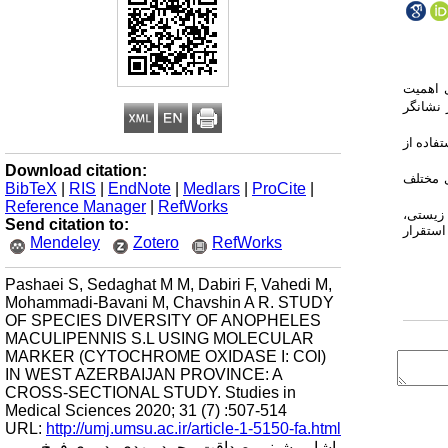
ی اهمیت
 نشانگر
فاده از
Download citation:
ی مختلف
BibTeX
|
RIS
|
EndNote
|
Medlars
|
ProCite
|
Reference Manager
|
RefWorks
 زیستی،
Send citation to:
 استقرار
Mendeley
Zotero
RefWorks
Pashaei S, Sedaghat M M, Dabiri F, Vahedi M,
Mohammadi-Bavani M, Chavshin A R. STUDY
OF SPECIES DIVERSITY OF ANOPHELES
MACULIPENNIS S.L USING MOLECULAR
MARKER (CYTOCHROME OXIDASE I: COI)
IN WEST AZERBAIJAN PROVINCE: A
CROSS-SECTIONAL STUDY. Studies in
Medical Sciences 2020; 31 (7) :507-514
URL:
http://umj.umsu.ac.ir/article-1-5150-fa.html
پاشایی شبنم، صداقت محمد مهدی، دبیری فرخ،