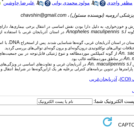
*
مظفر واحدی
،
مولود محمدی بوانی
،
علیرضا چاوشین
زشکی ارومیه (نویسنده مسئول) ،
chavshin@gmail.com
ش و خون‌خواری، به دلیل دارا بودن نقش اساسی در انتقال برخی بیماری‌ها، دارا
Anopheles maculipennis s.l
گونه
در استان آذربایجان غربی با استفاده از
DNA
، با
است
تلافات توالی‌های نوکلئوتیدی درون‌گونه‌ای و برون گونه‌ای توالی‌های بررسی گردید.
An. sa
از گونه کمپلکس موردمطالعه و تنوع ژنتیکی قابل‌توجه در بین جمعیت‌ها
An. 
در مناطق موردمطالعه غالب بود.
An. maculipennis s.l
س
در
آذربایجان غربی
و
تفاوت‌های اساسی در ویژگی‌های
ارامترها در تدوین برنامه‌های کنترلی برعلیه هر یک ازاین‌گونه‌ها در شرایط انتقال و
C)
،
آذربایجان‌غربی
ا پست الکترونیک شما: