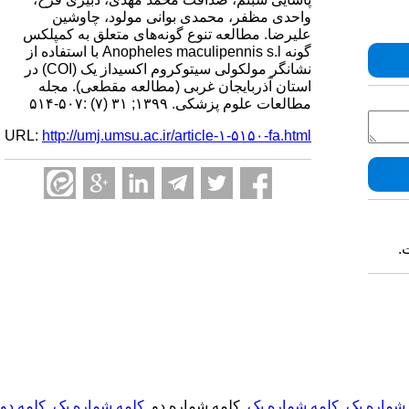
واحدی مظفر، محمدی بوانی مولود، چاوشین
علیرضا. مطالعه تنوع گونه‌های متعلق به کمپلکس
گونه Anopheles maculipennis s.l با استفاده از
نشانگر مولکولی سیتوکروم اکسیداز یک (COI) در
استان آذربایجان غربی (مطالعه مقطعی). مجله
مطالعات علوم پزشکی. ۱۳۹۹; ۳۱ (۷) :۵۰۷-۵۱۴
URL:
http://umj.umsu.ac.ir/article-۱-۵۱۵۰-fa.html
.
شماره یک
,
کلمه شماره یک
, کلمه شماره دو,
کلمه شماره یک
,
کلمه دو