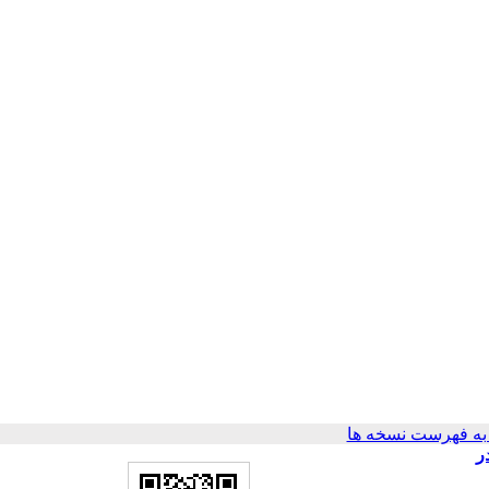
ه فهرست نسخه ها
Anoph با استفاده از نشانگر مولکولی سیتوکروم اکسیداز یک (COI) در