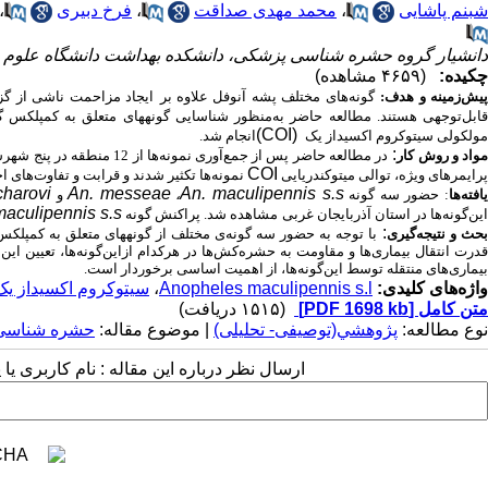
شبنم پاشایی
،
محمد مهدی صداقت
،
فرخ دبیری
،
دانشیار گروه حشره شناسی پزشکی، دانشکده بهداشت دانشگاه علوم پ
چکیده:
(۴۶۵۹ مشاهده)
یش‌زمینه و هدف:
گونه‌های مختلف پشه آنوفل علاوه بر
ایجاد مزاحمت ناشی از گز
ابل‌توجهی هستند. مطالعه حاضر به‌منظور شناسایی گونه­های متعلق به کمپلکس 
(COI)
مولکولی سیتوکروم اکسیداز یک
انجام شد.
:
واد و روش‌ کار
در مطالعه حاضر
پس از جمع‌آوری نمونه‌ها
از 12 منطقه در پنج شهرستان در استان آذربایجان غربی، گونه‌ها شناسایی شدند. پس از استخراج
COI
پرایمر­های ویژه، توالی میتوکندریایی
نمونه‌ها تکثیر شدند و قرابت و تفاوت‌های اخ
charovi
An. messeae
An. maculipennis s.s
افته‌ها
: حضور سه گونه
،
و
maculipennis s.s
این‌گونه‌ها در استان
آذربایجان غربی
مشاهده شد. پراکنش گونه
:
حث و نتیجه‌گیری
با توجه به حضور سه گونه‌ی مختلف از گونه­های متعلق به کمپلک
قدرت انتقال بیماری‌ها و مقاومت به حشره‌کش‌ها در هرکدام ازاین‌گونه‌ها، تعیین این پ
بیماری‌های منتقله توسط این‌گونه‌ها، از اهمیت اساسی برخوردار است.
واژه‌های کلیدی:
Anopheles maculipennis s.l
،
سیتوکروم اکسیداز یک (OI
متن کامل
[PDF 1698 kb]
(۱۵۱۵ دریافت)
نوع مطالعه:
پژوهشي(توصیفی- تحلیلی)
| موضوع مقاله:
حشره شناسی
ارسال نظر درباره این مقاله : نام کاربری ی