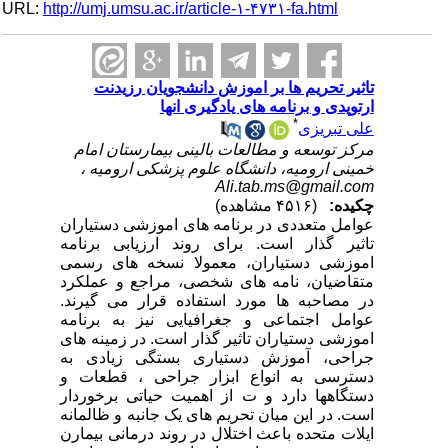
URL:
http://umj.umsu.ac.ir/article-۱-۴۷۳۱-fa.html
تاثیر تحریم ها بر اموزش دانشجویان رزیدنت
ارتوپدی و برنامه های یادگیری انها
*
علی تبریزی
مرکز توسعه و مطالعات بالینی بیمارستان امام
خمینی ارومیه، دانشگاه علوم پزشکی ارومیه ،
Ali.tab.ms@gmail.com
چکیده:
(۴۵۱۶ مشاهده)
عوامل متعددی در برنامه های اموزشی دستیاران
تاثیر گذار است. برای روند ارزیابی برنامه
اموزشی دستیاران، معمولا نسخه های رسمی
متقاضیان، نامه های شخصی، مراجع و عملکرد
در مصاحبه ها مورد استفاده قرار می گیرند.
عوامل اجتماعی و جغرافیایی نیز به برنامه
اموزشی دستیاران تاثیر گذار است. در زمینه های
جراحی، آموزش دستیاری بستگی زیادی به
دسترسی به انواع ابزار جراحی ، قطعات و
دستگاهها دارد و ت از اهمیت حیاتی برخوردار
است. در این میان تحریم های یک جانبه و ظالمانه
ایلات متحده باعث اختلال در روند درمانی بیمارن