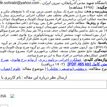
دانشگاه شهید مدنی آذربایجان، تبریز، ایران ،
ife.sohrabi@yahoo.com
چکیده:
(۶۶۹۸ مشاهده)
یش‌زمینه و هدف:
بیماری صرع یک بیماری عصبی مزمن بوده که با تشنج‌های مکرر و 
که تخلیه حملات صرع در بخش‌های مختلف مغز، عملکرد اجرایی برنامه‌ریزی بیمار را 
مقایسه عملکرد اجرایی برنامه‌ریزی افراد مصروع تونیک-کلونیک و میوکلونیک جوانان و
واد و روش‌ها:
مطالعه حاضر بر اساس طرح پس رویدادی (علی-مقایسه­ای)، با ر
راجعه‌کننده به بیمارستان امام خمینی شهرستان ارومیه
14 نفر به دلیل نداشتن ملاک‏های انتخاب حذف شدند و 59 نفر بیمار (29 نفر صرع میوکلونیک و 30 نفر صرع تونیک کلونیک) باقی ماندند.
بزار مورداستفاده جهت سنجش آزمایه
نوروسایکولوژی برج
هانوی (هفت
حرکتی
)
واریانس چند متغیره و آزمون تعقیبی شفه مورد تجزیه تحلیل قرار گرفت.
افته‌ها:
نتایج
تحلیل
واریانس
چند
متغیری
نشان‌دهنده
تفاوت
معنی‌دار
هر
دو
گروه
ص
p<
(
01/0
)
بود. آزمون تعقیبی شفه
نیز
نشان داد، بین دو گروه صرع تونیک-کلونیک و صر
نتیجه‌گیری:
نتایج تحقیق نشان می‏دهد، عملکرد برنامه‏ریزی افراد مصروع تونیک-کلونیک و 
.
کاهش عملکردهای شناختی در افراد مبتلا به این دو صرع می­باشد
واژه‌های کلیدی:
عملکرد اجرایی برنامه ریزی
،
آزمایه برج هانوی
،
صرع ت
متن کامل
[PDF 465 kb]
(۱۷۰۲ دریافت)
نوع مطالعه:
پژوهشي(توصیفی- تحلیلی)
| موضوع مقاله:
علوم اعصاب
ارسال نظر درباره این مقاله : نام کاربری ی