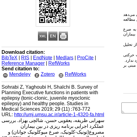
 می‌دهد
 مطالعه
به صرع
ال بود. از گروه نمونه بیماران
از تحلیل
Download citation:
حرکتی
BibTeX
|
RIS
|
EndNote
|
Medlars
|
ProCite
|
 ندارد.
Reference Manager
|
RefWorks
 مبنی بر
Send citation to:
Mendeley
Zotero
RefWorks
Sohrabi Z, Yaghoubi H, Shalchi B. Survey of
Planning Executive functions in patients with
epilepsy (tonic-clonic, juvenile myoclonic
epilepsy) and healthy people. Studies in
Medical Sciences 2019; 29 (11) :763-772
URL:
http://umj.umsu.ac.ir/article-1-4320-fa.html
سهرابی ظریفه، یعقوبی حسن، شالچی بهزاد. بررسی
عملکرد اجرایی برنامه ریزی در بین بیماران
مصروع(تونیک-کلونیک، صرع میوکلونیک جوانان) و