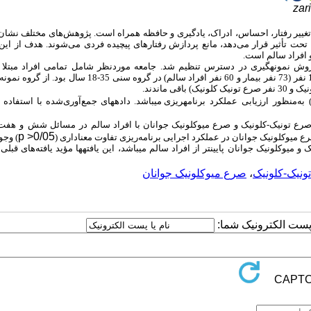
zar
تغییر رفتار، احساس، ادراک، یادگیری و حافظه همراه است. پژوهش‌های مختلف نشان
تحت تأثیر قرار می‌دهد، مانع پردازش رفتارهای پیچیده فردی می‌شوند. هدف از این
 افراد سالم است.
وش نمونه‏گیری در دسترس تنظیم شد. جامعه موردنظر شامل تمامی افراد مبتلا 
و حجم نمونه متشکل از 133 نفر (73 نفر بیمار و 60 نفر افراد سالم) در گروه سنی 35-18 س
به‌منظور
ارزیابی
عملکرد
برنامه‏ریزی می­باشد. داده­های جمع‌آوری‌شده با استفاده 
رع تونیک-کلونیک و صرع میوکلونیک جوانان با افراد سالم
در
مسائل شش
و
هفت
p >0/05
ع میوکلونیک جوانان در عملکرد اجرایی برنامه‌ریزی تفاوت معناداری (
)
وجود
میوکلونیک جوانان پایین‏تر از افراد سالم می‏باشد، این یافته­ها مؤید یافته‌های قبلی
ونیک-کلونیک
،
صرع میوکلونیک جوانان
ا پست الکترونیک شما: