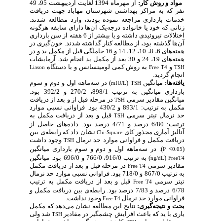
مواد و روش‌ کار:
از مهرماه 1394 لغایت اردیبهشت 95، 49
نفر که به مراکز بهداشتی شهرستان مهاباد جهت دریافت
خدمات بارداری مراجعه نموده بودند، وارد
مطالعه شدند.
زنانی که خود یا خانواده درجه‌یک آن‌ها دارای سابقه هرگونه
اختلالات تیروئیدی داشته و یا بیشتر از 6 هفته از سن بارداری
آن‌ها گذشته بود، از مطالعه کنار گذاشته شدند. خون‌گیری در
هفته‌های 6، 8، 10، 12، 14 و 16 حاملگی قبل از مکمل ید و در
هفته‌های 19، 24 و 30 بعد از مکمل ید انجام شد. آزمایشات
و
به روش کمی لومینسانس و با دستگاه
Liason
Free T4
TSH
انجام گردید.
یافته‌ها:
میانگین
(
)
در سه‌ماهه اول و دوم و سوم
mIU/L
TSH
بارداری میانگین به ترتیب 898/1، 270/2 و 392/2
بود.
میانگین مقادیر سرمی
در مرحله قبل از و بعد از دریافت
TSH
مکمل به ترتیب:
893/1
و 430/2 بود. فراوانی نسبی موارد
حد نرمال
تیتر سرمی
قبل و بعد از دریافت مکمل به
TSH
ترتیب: 6/80 درصد و 4/71 درصد بود.
داده‌های حاصل از
آنالیز آماری مجذور کای
نشان داد که رابطه‌ی بین
Chi-Square
دریافت مکمل و
فراوانی موارد حد نرمال
وجود داشت
TSH
(
>
).
در سه‌ماهه اول و دوم و سوم بارداری میانگین
P
0.05
(
) به ترتیب
916/0
، 766/0 و 696
/0
بود. میانگین
ng/dL
FreeT4
مقادیر سرمی
در مرحله قبل و بعد از دریافت مکمل
Free T4
به ترتیب 867/0 و 718
/0 بود
. فراوانی نسبی موارد حد نرمال
تیتر سرمی
قبل و بعد از دریافت مکمل به ترتیب
Free T4
6/78
درصد و 7/83
درصد
بود. رابطه‌ی بین
دریافت مکمل و
فراوانی موارد حد نرمال
وجود نداشت.
Free T4
بحث و نتیجه‌گیری:
نتایج این مطالعه نشان می‌دهد که مکمل
یاری با ید که باعث افزایش چشمگیر در مقادیر
شد ولی
TSH