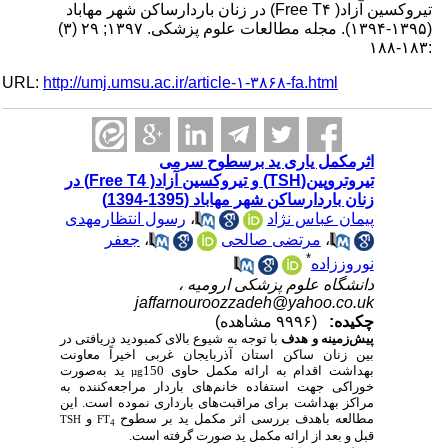
تیروکسین آزاد( Free T۴) در زنان باردارساکن شهر مهاباد
(۱۳۹۵-۱۳۹۴). مجله مطالعات علوم پزشکی. ۱۳۹۷; ۲۹ (۳)
:۱۸۳-۱۸۸
URL:
http://umj.umsu.ac.ir/article-۱-۳۸۶۸-fa.html
اثرمکمل یاری ید برسطوح سرمی
تیروتروپین(TSH) و تیروکسین آزاد( Free T4) در
زنان باردارساکن شهر مهاباد (1395-1394)
پیمان عباس نژاد
،
رسول انتظارمهدی
،
مرتضی صالحی
،
جعفر
*
نوروززاده
دانشگاه علوم پزشکی ارومیه ،
jaffarnouroozzadeh@yahoo.co.uk
چکیده:
(۹۹۹۶ مشاهده)
پیش‌زمینه و هدف
با توجه به شیوع بالای کمبودید دریافتی در
بین زنان ساکن استان آذربایجان غربی
اخیراً
معاونت
بهداشت اقدام به ارائه مکمل حاوی 150
ید به‌صورت
µg
خوراکی جهت استفاده خانم‌های باردار مراجعه‌کننده به
مراکز بهداشت برای مراقبت‌های بارداری نموده است. این
مطالعه باهدف بررسی اثر مکمل ید بر سطوح
و
TSH
FT
4
قبل و بعد از ارائه مکمل ید صورت گرفته است.