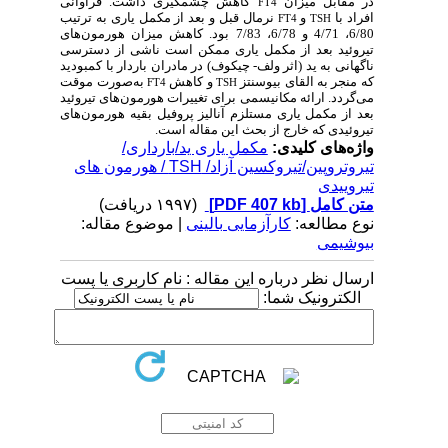
در مقابل میزان
کاهش چشمگیری داشت. فراوانی
FT4
افراد با
و
نرمال قبل و بعد از مکمل یاری به ترتیب
FT4
TSH
6/80، 4/71 و 6/78، 7/83 بود. کاهش میزان هورمون‌های
تیروئید بعد از مکمل یاری ممکن است ناشی از دسترسی
ناگهانی به ید (اثر ولف- چیکوف) در مادران باردار با کمبودید
که منجر به القای بیوسنتز
و کاهش
به‌صورت موقت
FT4
TSH
می‌گردد. ارائه مکانیسمی برای تغییرات هورمون‌های تیروئید
بعد از مکمل یاری مستلزم آنالیز پروفیل بقیه هورمون‌های
تیروئیدی که خارج از بحث این مقاله است.
واژه‌های کلیدی:
مکمل یاری ید/بارداری/
تیروتروپین/تیروکسین آزاد/ TSH / هورمون های
تیروییدی
متن کامل
[PDF 407 kb]
(۱۹۹۷ دریافت)
نوع مطالعه:
کارآزمایی بالینی
| موضوع مقاله:
بیوشیمی
ارسال نظر درباره این مقاله : نام کاربری یا پست
الکترونیک شما: