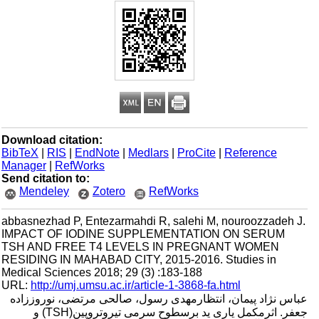
Download citation:
BibTeX
|
RIS
|
EndNote
|
Medlars
|
ProCite
|
Reference
Manager
|
RefWorks
Send citation to:
Mendeley
Zotero
RefWorks
abbasnezhad P, Entezarmahdi R, salehi M, nouroozzadeh J.
IMPACT OF IODINE SUPPLEMENTATION ON SERUM
TSH AND FREE T4 LEVELS IN PREGNANT WOMEN
RESIDING IN MAHABAD CITY, 2015-2016. Studies in
Medical Sciences 2018; 29 (3) :183-188
URL:
http://umj.umsu.ac.ir/article-1-3868-fa.html
عباس نژاد پیمان، انتظارمهدی رسول، صالحی مرتضی، نوروززاده
جعفر. اثرمکمل یاری ید برسطوح سرمی تیروتروپین(TSH) و