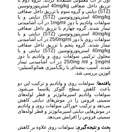
اول از آب معمولی استفاده کردند. گروه دوم با
تزریق داخل صفاقی
mg/kg
40 استرپتوزوتوسین
(
STZ
) دیابتی و گروه سوم با تزریق داخل صفاقی
mg/kg
40 استرپتوزوتوسین (
STZ
) دیابتی و با
سولفات وانادیم با دوز
mg/ml
1 در آب آشامیدنی
تیمار شدند. گروه چهارم با تزریق داخل صفاقی
mg/kg
40 استرپتوزوتوسین (
STZ
) دیابتی و با
سولفات روی با دوز
mg/ml
25/0 در آب آشامیدنی
تیمار شدند. گروه پنجم با تزریق داخل صفاقی
mg/kg
40 استرپتوزوتوسین (
STZ
) دیابتی و با
محلول ترکیبی سولفات روی و وانادیم با دوز
mg/ml
1 و
mg /ml
25/0 در آب آشامیدنی تیمار
شدند. آسیب بیضه‌ای با رنگ‌آمیزی هماتوکسیلین-
ائوزین بررسی شد.
یافته‌ها
: سولفات روی و وانادیم و ترکیب این دو
باعث کاهش سطح گلوکز پلاسما می‌شود.
سولفات وانادیم اسپرماتوژنز و قطر لوله‌های
سمینی فروس را در موش‌های دیابتی کاهش
می‌دهد و ترکیب خوراکی سولفات روی و وانادیم
در موش‌هایی دیابتی اسپرماتوژنز و قطر لوله‌های
سمینی فروس را افزایش می‌دهد.
بحث و نتیجه‌گیری
: سولفات روی علاوه بر کاهش