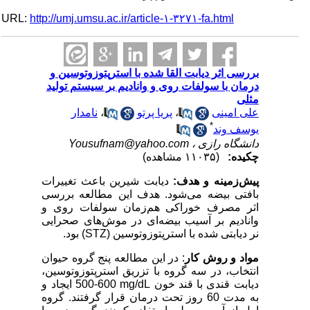
URL:
http://umj.umsu.ac.ir/article-۱-۳۲۷۱-fa.html
بررسی اثر دیابت القا شده با استرپتوزوتوسین و
درمان با سولفات روی و وانادیم بر سیستم تولید
مثلی
علی امینی
،
پریا پرتو
،
نامدار
*
یوسف وند
دانشگاه رازی ،
Yousufnam@yahoo.com
چکیده:
(۱۱۰۳۵ مشاهده)
پیش‌زمینه و هدف:
دیابت شیرین باعث تغییرات
بافتی بیضه می‌شود. هدف این مطالعه بررسی
اثر مصرف خوراکی هم‌زمان سولفات روی و
وانادیم بر آسیب بیضه‌ای در موش‌های صحرایی
نر دیابتی شده با استرپتوزوتوسین (
STZ
) بود.
مواد و روش‌ کار
: در این مطالعه پنج گروه حیوان
انتخاب، در سه گروه با تزریق استرپتوزوتوسین،
دیابت قندی با قند خون
mg/dL
600-500 ایجاد و
به مدت 60 روز تحت درمان قرار گرفتند. گروه