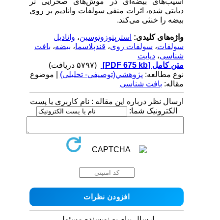
آسیب‌های بیضه‌ای در موش‌های صحرایی نر
دیابتی شده، اثرات منفی سولفات وانادیم بر روی
بیضه را خنثی می‌کند
.
واژه‌های کلیدی:
استرپتوزوتوسین
،
وانادیل
سولفات
،
سولفات روی
،
قندپلاسما
،
بیضه
،
بافت
شناسی
،
دیابت
متن کامل
[PDF 675 kb]
(۵۷۹۷ دریافت)
نوع مطالعه:
پژوهشي(توصیفی- تحلیلی)
| موضوع
مقاله:
بافت شناسی
ارسال نظر درباره این مقاله : نام کاربری یا پست
الکترونیک شما:
ارسال پیام به نویسنده مسئول