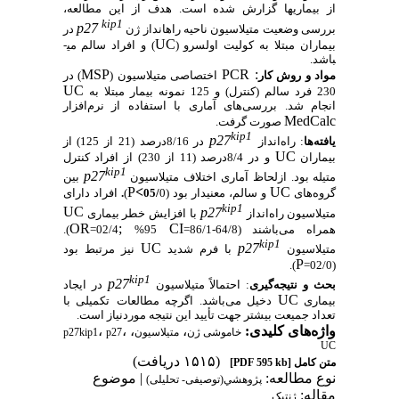
از بیماری­ها گزارش شده است. هدف از این مطالعه،
kip1
p27
بررسی وضعیت متیلاسیون ناحیه راه­انداز ژن
در
UC
بیماران
مبتلا به کولیت اولسرو (
) و افراد سالم می­
باشد.
MSP
PCR
:
مواد و روش‌ کار
اختصاصی متیلاسیون (
) در
UC
230 فرد سالم (کنترل) و 125 نمونه بیمار مبتلا به
انجام شد. بررسی‌های آماری با استفاده از نرم‌افزار
MedCalc
صورت گرفت.
kip1
p27
یافته‌ها
: راه‌انداز
در 8/16درصد (21 از 125) از
UC
بیماران
و در 8/4درصد (11 از 230) از افراد کنترل
kip1
p27
متیله بود. ازلحاظ آماری اختلاف متیلاسیون
بین
P
<
UC
گروه‌های
و سالم، معنی­دار بود (
0
05/
)
.
افراد دارای
kip1
UC
p27
متیلاسیون راه‌انداز
با افزایش خطر بیماری
OR
;
CI
همراه می‌باشند (64/8-86/1=
95%
02/4=
).
kip1
UC
p27
متیلاسیون
با فرم شدید
نیز مرتبط بود
P
).
(02/0=
kip1
p27
بحث و نتیجه‌گیری
: احتمالاً متیلاسیون
در ایجاد
UC
بیماری
دخیل می‌باشد. اگرچه مطالعات
تکمیلی با
تعداد جمیعت بیشتر جهت تأیید این نتیجه موردنیاز است.
واژه‌های کلیدی:
،
،
،
،
خاموشی ژن
متیلاسیون
p27
p27kip1
UC
(۱۵۱۵ دریافت)
متن کامل
[PDF 595 kb]
نوع مطالعه:
| موضوع
پژوهشي(توصیفی- تحلیلی)
مقاله:
ژنتیک