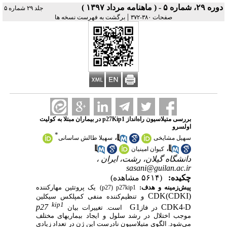
دوره ۲۹، شماره ۵ - ( ماهنامه مرداد ۱۳۹۷ )
جلد ۲۹ شماره ۵
|
صفحات ۳۸۰-۳۷۲
برگشت به فهرست نسخه ها
بررسی متیلاسیون راه‌انداز p27Kip1 در بیماران مبتلا به کولیت
اولسرو
*
،
سهیل مشایخی
سهیلا طالش ساسانی
،
کیوان امینیان
دانشگاه گیلان، رشت، ایران ،
sasani@guilan.ac.ir
چکیده:
(۵۶۱۴ مشاهده)
پیش‌زمینه و هدف:
(p27) p27kip1
یک پروتئین مهارکننده
CDK(CDKI)
و تنظیم‌کننده منفی کمپلکس سیکلین
kip1
p27
G1
CDK4
D
-
در فاز
است. تغییرات بیان
موجب اختلال در رشد سلول و ایجاد بیماری­های مختلف
می‌شود. الگوی متیلاسیون نادرست این ژن در تعداد زیادی