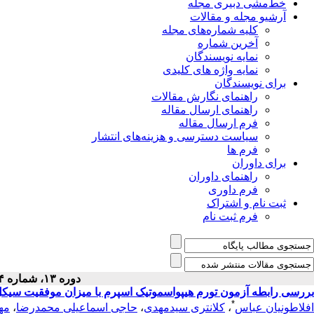
خط‌مشی دبیری مجله
آرشیو مجله و مقالات
کلیه شماره‌های مجله
آخرین شماره
نمایه نویسندگان
نمایه واژه های کلیدی
برای نویسندگان
راهنمای نگارش مقالات
راهنمای ارسال مقاله
فرم ارسال مقاله
سیاست دسترسی و هزینه‌های انتشار
فرم ها
برای داوران
راهنمای داوران
فرم داوری
ثبت نام و اشتراک
فرم ثبت نام
دوره ۱۳، شماره ۴ - ( دى ۱۳۸۱ )
بررسی رابطه آزمون تورم هیپواسموتیک اسپرم با میزان موفقیت سیک
*
افلاطونیان عباس
،
کلانتری سیدمهدی
،
حاجی اسماعیلی محمدرضا
،
مهر