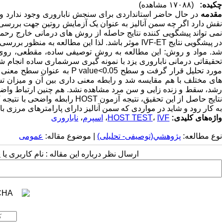
چکیده:
(۱۷۰۸۸ مشاهده)
قدمه
در حال حاضر استانداردی برای سنجش ناباروری وجود ندارد و
نقش دارد اگر چه سمن آنالیز به عنوان یک آزمایش روتین جهت بررسی تو
ورد تحلیل قرار گرفت و سطح P value<0.05 به عنوان سطح معنی داری در نظر گرفته شد.
های مختلف با هم مقایسه شد و رابطه معنی داری بین آن و میزان تشک
شد، سقط و زنده زایی و سن مرد مشاهده نشد. هم چنین ارتباط واضحی بین نتیجه آزمون HOST و نت
به کار رود و شاید در مواردی که سمن آنالیز دارای پارامترهای مرزی ب
واژه‌های کلیدی:
IVF
،
HOST TEST
،
اسپرم
،
ناباروری
نوع مطالعه:
پژوهشي(توصیفی- تحلیلی)
| موضوع مقاله:
عمومى
ارسال نظر درباره این مقاله : نام کاربری ی