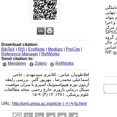
حاملگی
تنهایی
ک اسپرم بتواند
ط آزمون HOS با میزان موفقیت سیکل های درمانی IVF طراحی و اجرا
یمارستان مادر و مرکز
تحقیقاتی درمانی ناباروری یزد با نمونه گیری سرشماری ساده انجام شد. نتایج حاصله با روش ANOVA و با استفاده از نرم افزار رایانه ای و SPSS
HO اسپرم در گروه
در حال
Download citation:
 اساس
BibTeX
|
RIS
|
EndNote
|
Medlars
|
ProCite
|
نتایج حاصل از این تحقیق، نتیجه آزمون HOST رابطه واضحی با نتیجه IVF-ET انسانی ندارد و نمی تواند به عنوان یک تست پیشگویی کننده نتایج IVF
Reference Manager
|
RefWorks
Send citation to:
Mendeley
Zotero
RefWorks
افلاطونیان عباس ، کلانتری سیدمهدی ، حاجی
اسماعیلی محمدرضا ، مهرپور گلبر . بررسی رابطه
آزمون تورم هیپواسموتیک اسپرم با میزان موفقیت
سیکل درمانی باروری خارج رحمی. مجله مطالعات
علوم پزشکی. ۱۳۸۱; ۱۳ (۴) :۹-۱۵
URL:
http://umj.umsu.ac.ir/article-۱-۲۱۹-fa.html