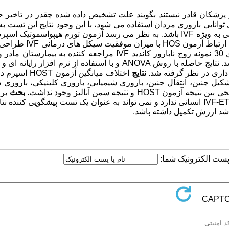
 پزشکان قادر نیستند بگویند علت تشخیص داده شده چقدر در تاخیر 
انایی باروری مردان استفاده می شود، با این وجود نتایج این تست به 
نمی تواند پیشگویی کننده نتایج حاصله از روش های درمانی خارج رحمی به ویژه IVF باشد. به نظر می رسد آزمون تورم هیپواسموتی
در پیشگویی نتایج IVF-ET موثر باشد. لذا این مطالعه به منظور بررسی ارتبا
شد. مواد و روش: این مطالعه به روش توصیفی ساده، مقطعی، روی 30 نمونه زوج نابارور کاندید IVF مراجعه کننده به ب
نتایج
اختلاف میانگین آزمون ST
یل جنین، انتقال جنین، باروری شیمیایی، باروری کلینیکی، باروری 
یجه سمن آنالیز وجود نداشت.
بحث
بر
اشد ارزش تکمیل داشته باشد.
ا پست الکترونیک شما: