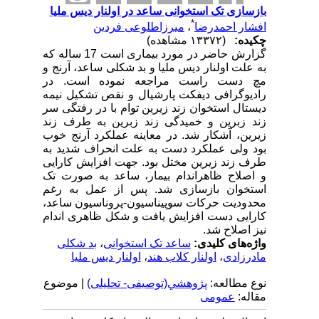
بازسازی تک استخوانی ساعد در اولنار دیس ملیا
*
افشار احمدرضا
،
میرزاطلوعی فردین
چکیده:
(۱۳۳۷۲ مشاهده)
گزارش حاضر در مورد بیماری است 17 ساله که
به علت اولنار دیس ملیا و بد شکلی ساعد، آرنج و
مچ دست راست مراجعه نموده است. در
رادیوگرافی دیفکت پارشیال و نقص تشکیل نیمه
دیستال استخوان زند زیرین توام با در رفتگی سر
زند زبرین و خمیدگی زند زبرین به طرف زند
زیرین، آشکار شد. در معاینه عملکرد آرنج خوب
بود ولی عملکرد دست به علت انحراف شدید به
طرف زند زیرین مختل بود. جهت افزایش کارایی
و اصلاح ظاهراندام بیمار، ساعد به صورت تک
استخوان بازسازی شد. پس از عمل به رغم
محدودیت حرکات سوپیناسیون-پروناسیون ساعد،
کارایی دست افزایش یافت و شکل ظاهری اندام
نیز اصلاح شد.
واژه‌های کلیدی:
ساعد تک استخوانی
،
بد شکلی
مادرزادی
،
اولنار کلاب هند
،
اولنار دیس ملیا
نوع مطالعه:
پژوهشي(توصیفی- تحلیلی)
| موضوع
مقاله:
عمومى