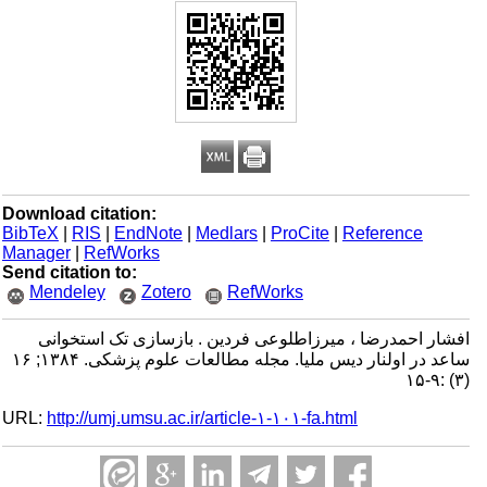
Download citation:
BibTeX
|
RIS
|
EndNote
|
Medlars
|
ProCite
|
Reference
Manager
|
RefWorks
Send citation to:
Mendeley
Zotero
RefWorks
افشار احمدرضا ، میرزاطلوعی فردین . بازسازی تک استخوانی
ساعد در اولنار دیس ملیا. مجله مطالعات علوم پزشکی. ۱۳۸۴; ۱۶
(۳) :۹-۱۵
URL:
http://umj.umsu.ac.ir/article-۱-۱۰۱-fa.html