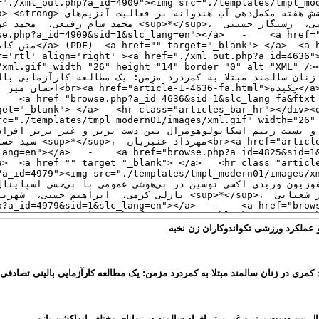
ین دست برتر و غیر برتر افراد سالمند در زوایای مختلف ابداکشن بازو