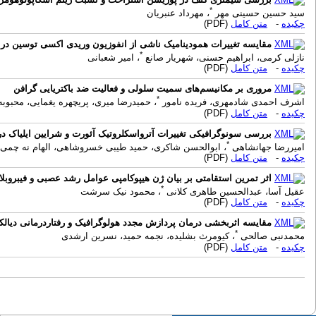
*
سید حسین حسینی مهر
، مهرداد عنبریان
چکیده
-
متن کامل
(PDF)
مقایسه تغییرات همودینامیک ناشی از انفوزیون وریدی اکسی توسین در 
*
نازلی کرمی، ابراهیم حسنی، شهریار صانع
، امیر شعبانی
چکیده
-
متن کامل
(PDF)
مروری بر مکانیسم‌های سمیت سلولی و فعالیت ضد باکتریایی گرافن
*
اشرف احمدی شادمهری، فریده نامور
، حمیدرضا میری، پریچهره یغمایی، محبوب
چکیده
-
متن کامل
(PDF)
بررسی سونوگرافیکی تغییرات آترواسکلروتیک آئورت و شرایین ایلیاک در بیماران مبتلابه نا
*
امیررضا جهانشاهی
، ابوالحسن شاکری، حمید طیبی خسروشاهی، الهام نه چمی، 
چکیده
-
متن کامل
(PDF)
اثر تمرین استقامتی بر بیان ژن هیپوکامپی عوامل رشد عصبی و فیبروبل
*
عقیل آسا، عبدالحسین طاهری کلانی
، محمود نیک سرشت
چکیده
-
متن کامل
(PDF)
مقایسه اثربخشی درمان پردازش مجدد هولوگرافیک و رفتاردرمانی دیالک
*
محمدنبی صالحی
، کیومرث بشلیده، نجمه حمید، نسرین ارشدی
چکیده
-
متن کامل
(PDF)