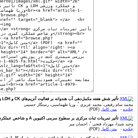
تأثیر شش هفته مکمل‌دهی آب هندوانه بر فعالیت آنزیم‌های CK و LDH و عملکرد ورزشی تکواندوکاران زن نخبه
*
محمد سام رفیعی، محمد عزیزی
، وریا طهماسبی، رستگار حسینی
چکیده
-
متن کامل
(PDF)
تأثیر تمرینات ثبات مرکزی بر سطوح سرمی اکتیوین A و شاخص عملکرد کمری در زنان سالمند مبتلا به کمردرد مزمن: یک مطالعه کارآزمایی بالینی تصادفی شده
*
وحید شیدا، مهرداد فتحی
، احسان میر
چکیده
-
متن کامل
(PDF)
بررسی سیمتری کتف در پوزیشن استراحت و نسبت ریتم اسکاپولوهومرال ب