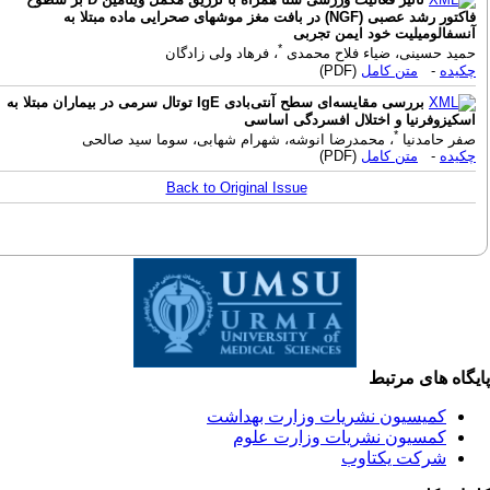
فاکتور رشد عصبی (NGF) در بافت مغز موشهای صحرایی ماده مبتلا به
نسفالومیلیت خود ایمن تجربی
*
مید حسینی، ضیاء فلاح محمدی
، فرهاد ولی زادگان
کیده
-
متن کامل
(PDF)
بررسی مقایسه‌ای سطح آنتی‌بادی IgE توتال سرمی در بیماران مبتلا به
سکیزوفرنیا و اختلال افسردگی اساسی
*
فر حامدنیا
، محمدرضا انوشه، شهرام شهابی، سوما سید صالحی
کیده
-
متن کامل
(PDF)
Back to Original Issue
گاه های مرتبط
کمیسیون نشریات وزارت بهداشت
کمسیون نشریات وزارت علوم
شرکت یکتاوب