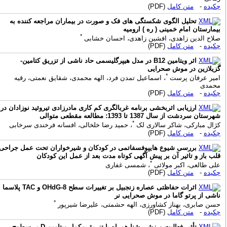
کیده
-
متن کامل
(PDF)
تحلیل الگوی شکستگی های فک و صورت در بیماران مراجعه کننده به
یمارستان امام خمینی ( ره ) ارومیه
*
لاح الدین زاهدی، افشین زاهدی، احسان خشابی
کیده
-
متن کامل
(PDF)
اثر ویتامین B12 در مدل هیپرگلیسمی حاد ناشی از تزریق کتامین-
زیلازین در موش صحرایی
*
میر عرفان پرست
، اسماعیل تمدن فرد، الهه محمدی، شقایق نعمتی، رقیه
حمدی
کیده
-
متن کامل
(PDF)
ارزیابی اثربخشی برنامه غربالگری کم کاری مادرزادی تیروئید نوزادان در
هرستان سردشت از سال 1387 تا 1393: مطالعه مقطعی متوالی
*
ژال مبارکی، شاکر سالاری لک
، حمید رضا خلخالی، افسانه فرخندی سرخابی
کیده
-
متن کامل
(PDF)
بررسی شیوع هایپوفسفاتمی در کودکان و شیرخواران تحت عمل جراحی
لب باز و تاثیر آن بر پیش آگهی کوتاه مدت بعد از عمل این کودکان
*
لی طالعی، اکبر مولائی
، شمسی غفاری
کیده
-
متن کامل
(PDF)
اثرات حفاظتی عصاره زنجبیل بر تغییرات سطح 8-OHdG و TAC پلاسما
اشی از پرتو گاما در موش صحرایی نر
*
سن صابری، بهناز کشاورزی، الهه حشمتی، علیرضا شیرپور
کیده
-
متن کامل
(PDF)
تأثیر فعالیت ورزشی شنا همراه با تزریق مکمل ویتامین D بر سطوح