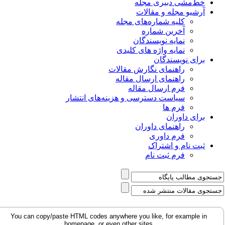
خط‌مشی دبیری مجله
آرشیو مجله و مقالات
کلیه شماره‌های مجله
آخرین شماره
نمایه نویسندگان
نمایه واژه های کلیدی
برای نویسندگان
راهنمای نگارش مقالات
راهنمای ارسال مقاله
فرم ارسال مقاله
سیاست دسترسی و هزینه‌های انتشار
فرم ها
برای داوران
راهنمای داوران
فرم داوری
ثبت نام و اشتراک
فرم ثبت نام
You can copy/paste HTML codes anywhere you like, for example in
homepage, or even other sites