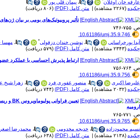
*
عارفه خان اوغلان
،
پیمان قلی پور
چکیده
(۲۲۶۷ مشاهده)
|
متن کامل (PDF)
(۸۰۶ دریافت)
تأثیر پروبیوتیک‌های بومی بر بیان ژن‌های ضد سرطانی bax/ bcl2 سلولی سرطانی 
ص. ۷۵۵-۷۴۶
‎ 10.61186/umj.35.9.746
*
آیدا پورخراسانی
،
نوشین خندان دزفولی
،
مهسا ف
چکیده
(۲۳۴۳ مشاهده)
|
متن کامل (PDF)
(۵۷۹ دریافت)
ارتباط پذیرش احساسی با عملکرد عضو پی
ص. ۷۶۴-۷۵۶
‎ 10.61186/umj.35.9.756
علیرضا اکبری
،
منصور غفوری فرد
،
زهرا شیخ عل
چکیده
(۲۰۳۲ مشاهده)
|
متن کامل (PDF)
(۷۴۴ دریافت)
ارومیه
ص. ۷۷۱-۷۶۵
‎ 10.61186/umj.35.9.765
نسیم محمودزاده
،
خدیجه مخدومی
،
محمدرضا اصغرز
چکیده
(۲۱۳۸ مشاهده)
|
متن کامل (PDF)
(۶۳۸ دریافت)