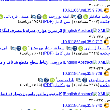
ص. ۷۱۶-۷۰۶
‎ 10.61186/umj.35.9.706
رشید صادقلو
،
آمنه پوررحیم
،
هستی قره‌باغی
چکیده
(۴۰۰۷ مشاهده)
|
متن کامل (PDF)
(۱۷۵۸ دریافت)
اثر تمرین هوازی همراه با مصرف امگا-3 بر IL-17 و IL-22 بافت چربی احشایی موش‌های سالمند تغذیه‌شده با رژیم غذایی پرچرب
ص. ۷۲۸-۷۱۷
‎ 10.61186/umj.35.9.717
*
یگانه خلیل اللهی
،
سقا فرج تبار بهرستاق
،
بابی
چکیده
(۲۴۴۹ مشاهده)
|
متن کامل (PDF)
(۶۰۶ دریافت)
بررسی ارتباط سطح مقطع بند ناف و مح
ص. ۷۳۹-۷۲۹
‎ 10.61186/umj.35.9.729
*
مریم جاویدفر
،
یلدا صنیعی
چکیده
(۲۳۷۸ مشاهده)
|
متن کامل (PDF)
(۵۶۵ دریافت)
کاورنوس مالفورماسیون دوطرفه فضای اپ
ص. ۷۴۵-۷۴۰
‎ 10.61186/umj.35.9.740