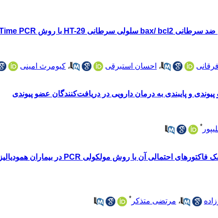
HT-29 با روش Real Time PCR
رقانی
،
احسان استبرقی
،
کیومرث امینی
وندی و پایبندی به درمان دارویی در دریافت‌کنندگان عضو پیوندی
*
یپور
تعیین فراوانی پولیوماویروس BK و ریسک 
*
اده
،
مرتضی متذکر