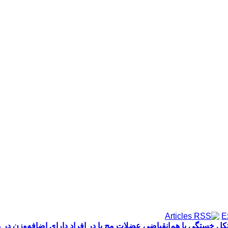
ل خستگی با هم‌انقباضی عضلات مچ پا در افراد دارای اضافه‌وزن در مق