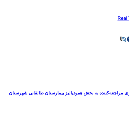
فاکتورهای احتمالی آن با روش مولکولی PCR در بیماران همودیالیزی مراجعه‌کننده به بخش همودیالیز بیمارستان طالقانی شهرستان