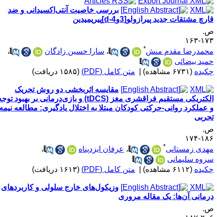
بررسی خاصیت آنتی‌اکسیدانی و ضد
رچ مشتقات جدید پیرازولو[3و4-d]پیریمیدین
.
۱۷۳-۱
*
حمدرضا مقدم منش
،
سارا حسین زادگان
،
مید بیضائی
کیده
(۶۷۳۱ مشاهده)
|
متن کامل (PDF)
(۱۵۸۵ دریافت)
مقایسه اثربخشی دو روش تحریک
الکتریکی مستقیم فراقشری مغز (tDCS) و بازی‌درمانی بر بهبود توجه
 عملکرد روانی-حرکتی کودکان مبتلا به اختلال یادگیری: مطالعه نیمه
جربی
.
۱۸۶-۱
*
هدی زمستانی
،
عرفان ایزدپناه
،
روه سلیمانی
کیده
(۶۱۱۲ مشاهده)
|
متن کامل (PDF)
(۱۶۱۳ دریافت)
وزیکول‌های خارج سلولی و کاربردهای
رمانی آن‌ها: یک مقاله مروری
.