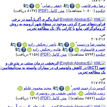
۲۰۶-۱
*
ضا رهبرقاضی
،
جعفر رضایی
کیده
(۱۰۸۰۰ مشاهده)
|
متن کامل (PDF)
(۸۱۳۷ دریافت)
اندازه‌گیری آکریل‌آمید در برخی
راورده‌های سرخ کردنی موجود در سطح شهر ارومیه به روش
روماتوگرافی مایع با کارایی بالا: یک مطالعه تجربی
.
۲۱۶-۲
*
حمدرضا وردست
،
ناصر رنجکش زاده
،
سرو قاسملوی
،
هانیه رنجکش زاده
کیده
(۵۷۹۴ مشاهده)
|
متن کامل (PDF)
(۲۱۵۸ دریافت)
اثربخشی درمان مبتنی بر پذیرش و
تعهد (ACT) در کاهش ولع‌مصرف در بیماران وابسته به مت‌آمفتامین:
ک مطالعه تجربی
.
۲۲۸-۲
*
یومرث ارجمند قجور
،
مجید محمود علیلو
،
ینب خانجانی
،
عباس بخشی پور رودسری
کیده
(۶۵۷۶ مشاهده)
|
متن کامل (PDF)
(۱۷۹۶ دریافت)
کشف مولفه های یک بسته آموزشی