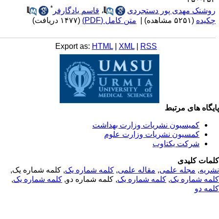
*
وشنک مهدی پور دستجردی
،
قاسم یادگارفر
کیده
(۵۲۵۱ مشاهده)
|
متن کامل (PDF)
(۱۴۷۷ دریافت)
Export as:
HTML
|
XML
|
RSS
یگاه های مرتبط
کمیسیون نشریات وزارت بهداشت
کمسیون نشریات وزارت علوم
شرکت یکتاوب
مات کلیدی
ریه
,
مجله علمی
,
مقاله علمی
,
کلمه شماره یک
, کلمه شماره یک,
مه شماره یک
,
کلمه شماره یک
, کلمه شماره دو,
کلمه شماره یک
,
مه دو
© 2025 All Rights Reserved | Health Science Monitor | Designed &
Developed by : Yektaweb