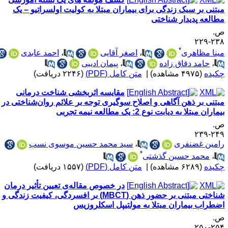
بتنی بر سبک زندگی برای بیماران مبتلا به کولیت اولسراتیو – یک
طالعه پدیدار شناختی
.
۲۳۸-۲
*
ینا مظاهری
،
اصغر آقایی
،
احمد عابدی
،
حامد دقاق زاده
،
پیمان ادیبی
کیده
(۴۹۷۵ مشاهده)
|
متن کامل (PDF)
(۲۲۴۶ دریافت)
مقایسه اثربخشی شناخت درمانی
بتنی بر ذهن آگاهی و اصلاح سوگیری توجه بر علائم روان‌شناختی در
ماران مبتلا به دیابت نوع 2: یک مطالعه نیمه تجربی
.
۲۴۹-۲
امین غضنفری
،
سید محمد حسین موسوی نسب
*
،
محمد حسین گذشتی
کیده
(۶۲۸۹ مشاهده)
|
متن کامل (PDF)
(۱۵۵۷ دریافت)
در خصوص مقاله‌ی تعیین تأثیر درمان
شناختی مبتنی بر حضور ذهن (MBCT) بر افسردگی، کیفیت زندگی و
ضطراب بیماران مبتلا به مولتیپل اسکلروزیس
.
۲۵۴-۲