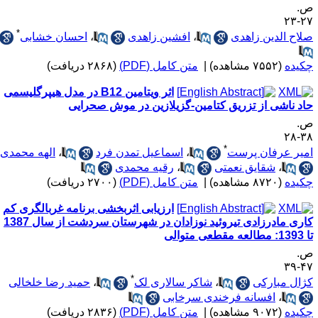
.
۲۷-
*
لاح الدین زاهدی
،
افشین زاهدی
،
احسان خشابی
کیده
(۷۵۵۲ مشاهده)
|
متن کامل (PDF)
(۲۸۶۸ دریافت)
اثر ویتامین B12 در مدل هیپرگلیسمی
اد ناشی از تزریق کتامین-گزیلازین در موش صحرایی
.
۳۸-
*
میر عرفان پرست
،
اسماعیل تمدن فرد
،
الهه محمدی
،
شقایق نعمتی
،
رقیه محمدی
کیده
(۸۷۲۰ مشاهده)
|
متن کامل (PDF)
(۲۷۰۰ دریافت)
ارزیابی اثربخشی برنامه غربالگری کم
کاری مادرزادی تیروئید نوزادان در شهرستان سردشت از سال 1387
العه مقطعی متوالی
.
۴۷-
*
ژال مبارکی
،
شاکر سالاری لک
،
حمید رضا خلخالی
،
افسانه فرخندی سرخابی
کیده
(۹۰۷۲ مشاهده)
|
متن کامل (PDF)
(۲۸۳۶ دریافت)