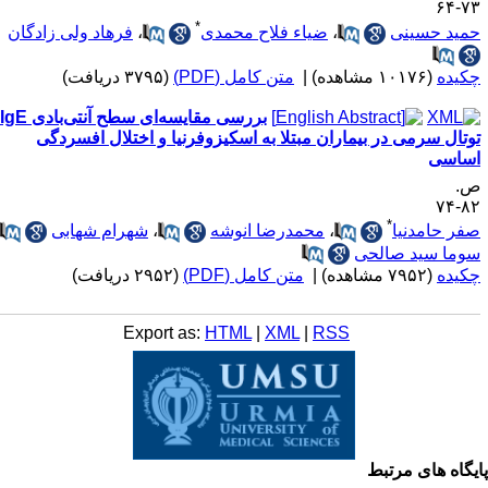
۷۳-
*
مید حسینی
،
ضیاء فلاح محمدی
،
فرهاد ولی زادگان
کیده
(۱۰۱۷۶ مشاهده)
|
متن کامل (PDF)
(۳۷۹۵ دریافت)
بررسی مقایسه‌ای سطح آنتی‌بادی IgE
وتال سرمی در بیماران مبتلا به اسکیزوفرنیا و اختلال افسردگی
ساسی
.
۸۲-
*
فر حامدنیا
،
محمدرضا انوشه
،
شهرام شهابی
،
وما سید صالحی
کیده
(۷۹۵۲ مشاهده)
|
متن کامل (PDF)
(۲۹۵۲ دریافت)
Export as:
HTML
|
XML
|
RSS
یگاه های مرتبط