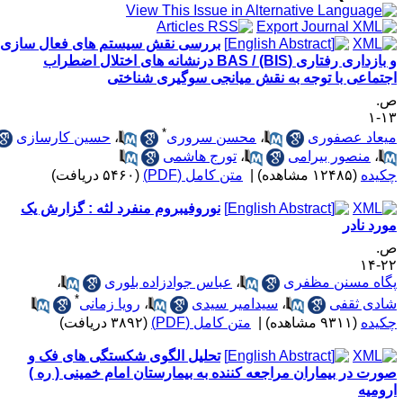
بررسی نقش سیستم های فعال سازی
و بازداری رفتاری (BAS / (BIS درنشانه های اختلال اضطراب
جتماعی با توجه به نقش میانجی سوگیری شناختی
.
۱۳
*
یعاد عصفوری
،
محسن سروری
،
حسین کارسازی
،
منصور بیرامی
،
تورج هاشمی
کیده
(۱۲۴۸۵ مشاهده)
|
متن کامل (PDF)
(۵۴۶۰ دریافت)
نوروفیبروم منفرد لثه : گزارش یک
ورد نادر
.
۲۲-
گاه مسنن مظفری
،
عباس جوادزاده بلوری
،
*
ادی ثقفی
،
سیدامیر سیدی
،
رویا زمانی
کیده
(۹۳۱۱ مشاهده)
|
متن کامل (PDF)
(۳۸۹۲ دریافت)
تحلیل الگوی شکستگی های فک و
ورت در بیماران مراجعه کننده به بیمارستان امام خمینی ( ره )
رومیه