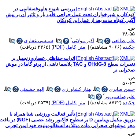
بررسی شیوع هایپوفسفاتمی در
ودکان و شیرخواران تحت عمل جراحی قلب باز و تاثیر آن بر پیش
گهی کوتاه مدت بعد از عمل این کودکان
.
۵۵-
*
لی طالعی
،
اکبر مولائی
،
شمسی غفاری
کیده
(۹۰۶۶ مشاهده)
|
متن کامل (PDF)
(۲۳۶۵ دریافت)
اثرات حفاظتی عصاره زنجبیل بر
تغییرات سطح 8-OHdG و TAC پلاسما ناشی از پرتو گاما در موش
حرایی نر
.
۶۳-
سن صابری
،
بهناز کشاورزی
،
الهه حشمتی
،
*
لیرضا شیرپور
کیده
(۸۷۴۲ مشاهده)
|
متن کامل (PDF)
(۲۵۳۹ دریافت)
تأثیر فعالیت ورزشی شنا همراه با
تزریق مکمل ویتامین D بر سطوح فاکتور رشد عصبی (NGF) در بافت
غز موشهای صحرایی ماده مبتلا به آنسفالومیلیت خود ایمن تجربی
.