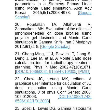
parameters in a Siemens Primus Linac
using Monte Carlo simulation. Arch Adv
Biosci 2015;6(1):2008-4978. [
Google
Scholar
]
20. Pourfallah TA, Allahverdi M,
Zahmatkesh MH. Evaluation of the effects of
inhomogeneities on dose profiles using
polymer gel dosimeter and Monte Carlo
simulation in Gamma Knife. Iran J Medphys
2012;9(1):1-8. [
Google Scholar
]
21. Chang-Ming, Li J, Pawlicki T, Jiang S,
Deng J, Lee M, et al. A Monte Carlo dose
calculation tool for radiotherapy treatment
planning. Phys in Med 2002;47(10):1671.
[
DOI:10.1088/0031-9155/47/10/305
] [
PMID
]
22. Chow JC, Leung MK, editors. A
graphical user interface for calculation of 3D
dose distribution using Monte Carlo
simulations. J of phys Conf Series; 2008;
102:012003. [
DOI:10.1088/1742-
6596/102/1/012003
]
23. Spezi E, Lewis DG. Gamma histograms