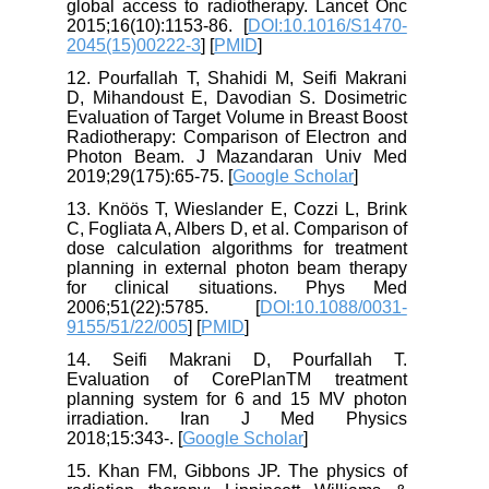
global access to radiotherapy. Lancet Onc
2015;16(10):1153-86. [
DOI:10.1016/S1470-
2045(15)00222-3
] [
PMID
]
12. Pourfallah T, Shahidi M, Seifi Makrani
D, Mihandoust E, Davodian S. Dosimetric
Evaluation of Target Volume in Breast Boost
Radiotherapy: Comparison of Electron and
Photon Beam. J Mazandaran Univ Med
2019;29(175):65-75. [
Google Scholar
]
13. Knöös T, Wieslander E, Cozzi L, Brink
C, Fogliata A, Albers D, et al. Comparison of
dose calculation algorithms for treatment
planning in external photon beam therapy
for clinical situations. Phys Med
2006;51(22):5785. [
DOI:10.1088/0031-
9155/51/22/005
] [
PMID
]
14. Seifi Makrani D, Pourfallah T.
Evaluation of CorePlanTM treatment
planning system for 6 and 15 MV photon
irradiation. Iran J Med Physics
2018;15:343-. [
Google Scholar
]
15. Khan FM, Gibbons JP. The physics of