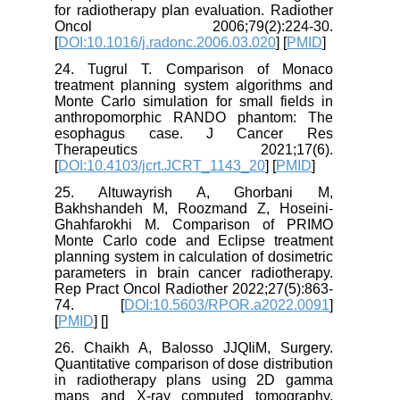
for radiotherapy plan evaluation. Radiother
Oncol 2006;79(2):224-30.
[
DOI:10.1016/j.radonc.2006.03.020
] [
PMID
]
24. Tugrul T. Comparison of Monaco
treatment planning system algorithms and
Monte Carlo simulation for small fields in
anthropomorphic RANDO phantom: The
esophagus case. J Cancer Res
Therapeutics 2021;17(6).
[
DOI:10.4103/jcrt.JCRT_1143_20
] [
PMID
]
25. Altuwayrish A, Ghorbani M,
Bakhshandeh M, Roozmand Z, Hoseini-
Ghahfarokhi M. Comparison of PRIMO
Monte Carlo code and Eclipse treatment
planning system in calculation of dosimetric
parameters in brain cancer radiotherapy.
Rep Pract Oncol Radiother 2022;27(5):863-
74. [
DOI:10.5603/RPOR.a2022.0091
]
[
PMID
] [
]
26. Chaikh A, Balosso JJQIiM, Surgery.
Quantitative comparison of dose distribution
in radiotherapy plans using 2D gamma
maps and X-ray computed tomography.