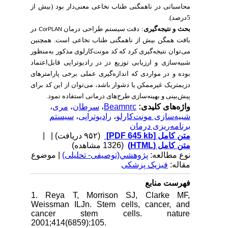
محاسباتی در ناهمگنی طناب نخاعی معنی‌دار بود (بیش از
5درصد).
بحث و
نتیجه‌گیری
: دقت سیستم طراحی درمان
در
CorPLAN
بافت همگن بیش از ناهمگنی طناب نخاعی است
همچنین
.
می‌توان نتیجه‌گیری کرد که کد مونت‌کارلوی مذکور به‌منظور
شبیه‌سازی و ارزیابی توزیع دز در رادیوتراپی قابل‌اعتماد
بوده و در مواردی که اندازه‌گیری عملی برخی پارامترهای
دزیمتریک غیرممکن یا دشوار باشد، می‌توان از این کد برای
پیش‌بینی و بهینه‌سازی طرح‌های درمانی استفاده نمود.
،
مری
،
سرطان
،
Beamnrc
واژه‌های کلیدی:
سیستم
،
رادیوتراپی
،
شبیه‌سازی مونت‌کارلو
برنامه‌ریزی درمان
| |
(۹۵۲ دریافت)
[PDF 645 kb]
متن کامل
متن کامل (HTML)
(1326 مشاهده)
نوع مطالعه:
پژوهشي(توصیفی- تحلیلی)
| موضوع
مقاله:
فیزیک پزشکی
فهرست منابع
1. Reya T, Morrison SJ, Clarke MF,
Weissman ILJn. Stem cells, cancer, and
cancer stem cells. nature
2001;414(6859):105.