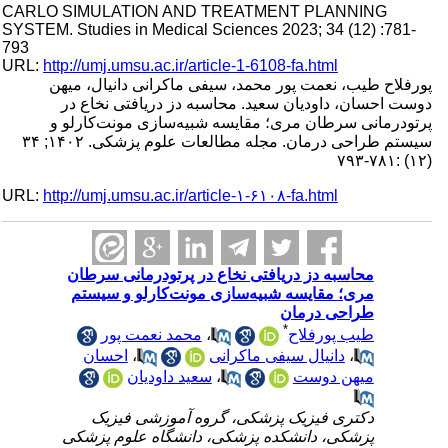
CARLO SIMULATION AND TREATMENT PLANNING
SYSTEM. Studies in Medical Sciences 2023; 34 (12) :781-
793
URL:
http://umj.umsu.ac.ir/article-1-6108-fa.html
پورفلاح طیب، نعمت پور محمد، سیفی ماکرانی دانیال، میهن
دوست احسان، داودیان سعید. محاسبه دز دریافتی نخاع در
پرتودرمانی سرطان مری؛ مقایسه شبیه‌سازی مونت‌کارلو و
سیستم طراحی درمان. مجله مطالعات علوم پزشکی. ۱۴۰۲; ۳۴
(۱۲) :۷۸۱-۷۹۳
URL:
http://umj.umsu.ac.ir/article-۱-۶۱۰۸-fa.html
محاسبه دز دریافتی نخاع در پرتودرمانی سرطان
مری؛ مقایسه شبیه‌سازی مونت‌کارلو و سیستم
طراحی درمان
*
محمد نعمت پور
،
طیب پورفلاح
احسان
،
دانیال سیفی ماکرانی
،
سعید داودیان
،
میهن دوست
دکتری فیزیک پزشکی، گروه آموزشی فیزیک
پزشکی، دانشکده پزشکی، دانشگاه علوم پزشکی