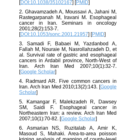
[
DOI:10.1038/35102167
] [
PMID
]
2. Ghavamzadeh A, Moussavi A, Jahani M,
Rastegarpanah M, Iravani M. Esophageal
cancer in Iran. Seminars in oncology
2001;28(2):153-7.
[
DOI:10.1053/sonc.2001.21957
] [
PMID
]
3. Samadi F, Babaei M, Yazdanbod A,
Fallah M, Nouraie M, Nasrollahzadeh D, et
al. Survival rate of gastric and esophageal
cancers in Ardabil province, North-West of
Iran. Arch Iran Med 2007;10(1):32-7.
[
Google Scholar
]
4. Radmard AR. Five common cancers in
Iran. Arch Iran Med 2010;13(2):143. [
Google
Scholar
]
5. Kamangar F, Malekzadeh R, Dawsey
SM, Saidi F. Esophageal cancer in
Northeastern Iran: a review. Arch Iran Med
2007;10(1):70-82. [
Google Scholar
]
6. Asmarian NS, Ruzitalab A, Amir K,
Masoud S, Mahaki. Area-to-area poisson
kriging analysis of mapping of county-level