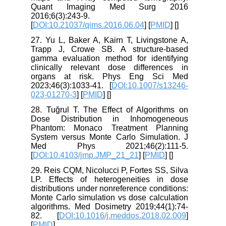
Quant Imaging Med Surg 2016
2016;6(3):243-9.
[
DOI:10.21037/qims.2016.06.04
] [
PMID
] [
]
27. Yu L, Baker A, Kairn T, Livingstone A,
Trapp J, Crowe SB. A structure-based
gamma evaluation method for identifying
clinically relevant dose differences in
organs at risk. Phys Eng Sci Med
2023;46(3):1033-41. [
DOI:10.1007/s13246-
023-01270-3
] [
PMID
] [
]
28. Tuğrul T. The Effect of Algorithms on
Dose Distribution in Inhomogeneous
Phantom: Monaco Treatment Planning
System versus Monte Carlo Simulation. J
Med Phys 2021;46(2):111-5.
[
DOI:10.4103/jmp.JMP_21_21
] [
PMID
] [
]
29. Reis CQM, Nicolucci P, Fortes SS, Silva
LP. Effects of heterogeneities in dose
distributions under nonreference conditions:
Monte Carlo simulation vs dose calculation
algorithms. Med Dosimetry 2019;44(1):74-
82. [
DOI:10.1016/j.meddos.2018.02.009
]
[
PMID
]