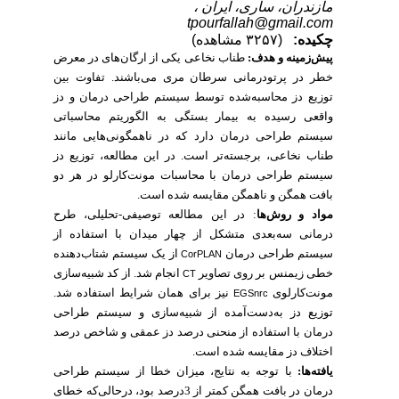
مازندران، ساری، ایران ،
tpourfallah@gmail.com
چکیده:
(۳۲۵۷ مشاهده)
پیش‌زمینه و هدف:
طناب نخاعی یکی از ارگان‌های در معرض
خطر در پرتودرمانی سرطان مری می‌باشند. تفاوت بین
توزیع دز محاسبه‌شده توسط سیستم طراحی درمان و دز
واقعی رسیده به بیمار بستگی به الگوریتم محاسباتی
سیستم طراحی درمان دارد که در ناهمگونی‌هایی مانند
طناب نخاعی، برجسته‌تر است. در این مطالعه، توزیع دز
سیستم طراحی درمان با محاسبات مونت‌کارلو در هر دو
بافت همگن و ناهمگن مقایسه شده است.
طرح
در این مطالعه توصیفی-تحلیلی،
:
مواد و روش‌ها
درمانی سه‌بعدی متشکل از چهار میدان با استفاده از
سیستم طراحی درمان
از یک سیستم شتاب‌دهنده
CorPLAN
خطی
زیمنس
بر روی تصاویر
انجام شد. از کد شبیه‌سازی
CT
مونت‌کارلوی
نیز برای همان شرایط استفاده شد.
EGSnrc
توزیع دز به‌دست‌آمده از شبیه‌سازی و سیستم طراحی
درمان با استفاده از منحنی درصد دز عمقی و شاخص درصد
اختلاف دز مقایسه شده است.
یافته‌ها:
با توجه به نتایج، میزان خطا از سیستم طراحی
درمان در بافت همگن کمتر از 3درصد بود، درحالی‌که خطای