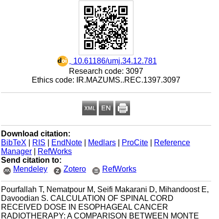
‎ 10.61186/umj.34.12.781
Research code: 3097
Ethics code: IR.MAZUMS..REC.1397.3097
Download citation:
BibTeX
|
RIS
|
EndNote
|
Medlars
|
ProCite
|
Reference
Manager
|
RefWorks
Send citation to:
Mendeley
Zotero
RefWorks
Pourfallah T, Nematpour M, Seifi Makarani D, Mihandoost E,
Davoodian S. CALCULATION OF SPINAL CORD
RECEIVED DOSE IN ESOPHAGEAL CANCER
RADIOTHERAPY: A COMPARISON BETWEEN MONTE