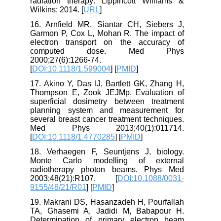
radiation therapy: Lippincott Williams &
Wilkins; 2014. [
URL
]
16. Arnfield MR, Siantar CH, Siebers J,
Garmon P, Cox L, Mohan R. The impact of
electron transport on the accuracy of
computed dose. Med Phys
2000;27(6):1266-74.
[
DOI:10.1118/1.599004
] [
PMID
]
17. Akino Y, Das IJ, Bartlett GK, Zhang H,
Thompson E, Zook JEJMp. Evaluation of
superficial dosimetry between treatment
planning system and measurement for
several breast cancer treatment techniques.
Med Phys 2013;40(1):011714.
[
DOI:10.1118/1.4770285
] [
PMID
]
18. Verhaegen F, Seuntjens J, biology.
Monte Carlo modelling of external
radiotherapy photon beams. Phys Med
2003;48(21):R107. [
DOI:10.1088/0031-
9155/48/21/R01
] [
PMID
]
19. Makrani DS, Hasanzadeh H, Pourfallah
TA, Ghasemi A, Jadidi M, Babapour H.
Determination of primary electron beam