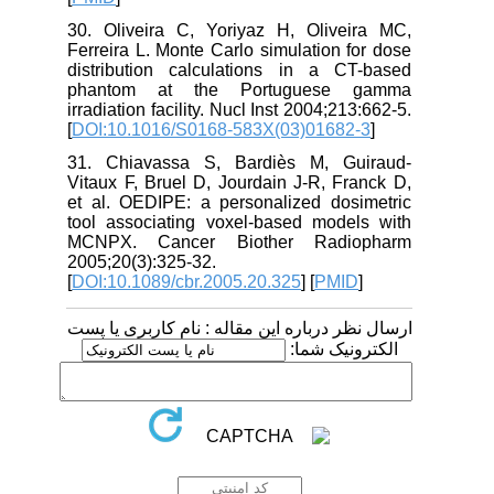
30. Oliveira C, Yoriyaz H, Oliveira MC,
Ferreira L. Monte Carlo simulation for dose
distribution calculations in a CT-based
phantom at the Portuguese gamma
irradiation facility. Nucl Inst 2004;213:662-5.
[
DOI:10.1016/S0168-583X(03)01682-3
]
31. Chiavassa S, Bardiès M, Guiraud-
Vitaux F, Bruel D, Jourdain J-R, Franck D,
et al. OEDIPE: a personalized dosimetric
tool associating voxel-based models with
MCNPX. Cancer Biother Radiopharm
2005;20(3):325-32.
[
DOI:10.1089/cbr.2005.20.325
] [
PMID
]
ارسال نظر درباره این مقاله : نام کاربری یا پست
الکترونیک شما: