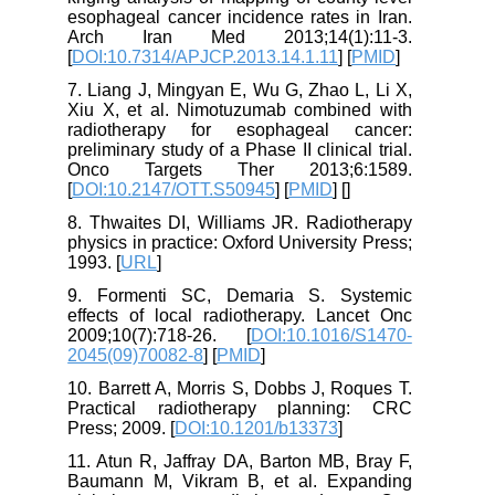
esophageal cancer incidence rates in Iran.
Arch Iran Med 2013;14(1):11-3.
[
DOI:10.7314/APJCP.2013.14.1.11
] [
PMID
]
7. Liang J, Mingyan E, Wu G, Zhao L, Li X,
Xiu X, et al. Nimotuzumab combined with
radiotherapy for esophageal cancer:
preliminary study of a Phase II clinical trial.
Onco Targets Ther 2013;6:1589.
[
DOI:10.2147/OTT.S50945
] [
PMID
] [
]
8. Thwaites DI, Williams JR. Radiotherapy
physics in practice: Oxford University Press;
1993. [
URL
]
9. Formenti SC, Demaria S. Systemic
effects of local radiotherapy. Lancet Onc
2009;10(7):718-26. [
DOI:10.1016/S1470-
2045(09)70082-8
] [
PMID
]
10. Barrett A, Morris S, Dobbs J, Roques T.
Practical radiotherapy planning: CRC
Press; 2009. [
DOI:10.1201/b13373
]
11. Atun R, Jaffray DA, Barton MB, Bray F,
Baumann M, Vikram B, et al. Expanding