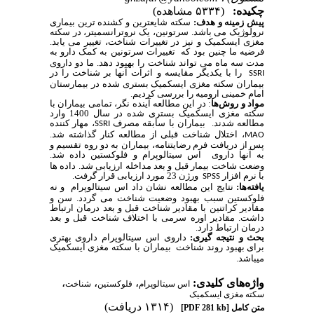
چکیده:
(۵۳۳۴ مشاهده)
پیش زمینه و هدف:
سکته شایعترین و کشنده ترین بیماری
نرولوژیک می باشد. سرتونین، یک نروترانسمیتر، در سکته
مغزی ایسکمیک و نیز در تغییرات شناخت، تغییر می یابد.
فرضیه ما چنین بود که
تغییرات سرتونین به کمک دارو به
مدت سه ماه می تواند شناخت را بهبود دهد. ما دو داروی
را با یکدیگر مقایسه و اثرات آنها بر شناخت را در
SSRI
بیماران سکته مغزی ایسکمیک بستری شده در بیمارستان
امام خمینی ارومیه را بررسی کردیم.
مواد و روش‌ها
: در این مطالعه آینده نگر، تمامی بیماران با
سکته مغزی ایسکمیک بستری شده در سال 1400 وارد
مطالعه شدند.
بیماران با سابقه مصرف
، مهار کننده
SSRI
، اختلال شناخت قبلی از مطالعه کنار گذاشته شد.
MAO
پس از دریافت فرم رضایتنامه، بیماران به دو روه تقسیم و
به آنها داروی
اس سیتالوپرام و فلوکستین داده شد.
وضعت شاخت بیمار قبل و بعد مداخله ارزیابی شد. داده ها
با نرم افزار
ورژن 23 مورد ارزیابی قرار گرفت.
SPSS
یافته‌ها:
نتایج این مطالعه نشان داد اس سیتالوپرام
و نه
فلوکستین سبب بهبود وضعیت شناخت می گردد. سن و
مقادیر کراتنین با مقادیر شناخت قبل و بعد درمان ارتباط
داشت. مقادیر اوره سرمی با اختلاف شناخت قبل و بعد
درمان ارتباط دارد.
بحث و نتیجه گیری:
داروی اس سیتالوپرام داروی بهتری
برای بهبود روند شناخت
بیماران با سکته مغزی ایسکمیک
می­باشد.
واژه‌های کلیدی:
،
،
،
اس سیتالوپرام
فلوکستین
شناخت
سکته مغزی ایسکمیک
(۱۳۱۴ دریافت)
متن کامل
[PDF 281 kb]