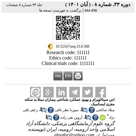
دوره ۳۳، شماره ۸ - ( آبان ۱۴۰۱ )
جلد ۳۳ شماره ۸ صفحات
|
۵۹۵-۵۸۸
برگشت به فهرست نسخه ها
‎ 10.52547/umj.33.8.588
Research code: 111111
Ethics code: 111111
Clinical trials code: 1111111
اس سیتالوپرام و بهبود عملکرد شناختی بیماران مبتلا به سکته
مغزی ایسکمیک
،
،
میلاد صالحی
سورنا نظر باقی
زعفر قلی
*
،
نژاد
آروین تقی زاده
گروه علوم آزمایشگاهی پزشکی، دانشگاه آزاد
اسلامی واحد ارومیه، ارومیه، ایران (نویسنده
مسئول) ،
ghzafar@yahoo.com