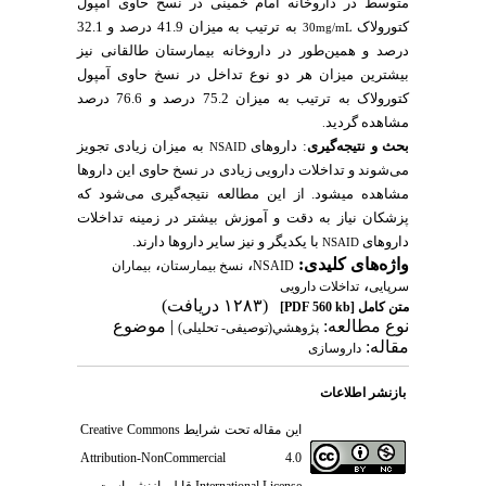
متوسط در داروخانه امام خمینی در نسخ حاوی آمپول
کتورولاک
به ترتیب به میزان 41.9 درصد و 32.1
30mg/mL
درصد و همین‌طور در داروخانه بیمارستان طالقانی نیز
بیشترین میزان هر دو نوع تداخل در نسخ حاوی آمپول
کتورولاک به ترتیب به میزان 75.2 درصد و 76.6 درصد
مشاهده گردید
.
بحث و نتیجه‌گیری
: دارو­های
به میزان زیادی تجویز
NSAID
می‌شوند و تداخلات دارویی زیادی در نسخ حاوی این دارو­ها
مشاهده می­شود. از این مطالعه نتیجه‌گیری می‌شود که
پزشکان نیاز به دقت و آموزش بیشتر در زمینه تداخلات
دارو­­های
با یکدیگر و نیز سایر دارو­ها دارند.
NSAID
واژه‌های کلیدی:
،
،
NSAID
نسخ بیمارستان
بیماران
،
سرپایی
تداخلات دارویی
(۱۲۸۳ دریافت)
متن کامل
[PDF 560 kb]
نوع مطالعه:
| موضوع
پژوهشي(توصیفی- تحلیلی)
مقاله:
داروسازی
بازنشر اطلاعات
این مقاله تحت شرایط
Creative Commons
Attribution-NonCommercial 4.0
International License
قابل بازنشر است.