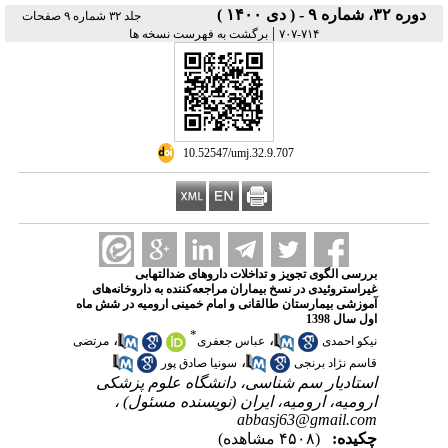
دوره ۳۲، شماره ۹ - ( دی ۱۴۰۰ )
جلد ۳۲ شماره ۹ صفحات
|
۷۱۴-۷۰۷
برگشت به فهرست نسخه ها
‎ 10.52547/umj.32.9.707
بررسی الگوی تجویز و تداخلات داروهای ضدالتهابی
غیراستروئیدی در نسخ بیماران مراجعه‌کننده به داروخانه‌های
آموزشی بیمارستان طالقانی و امام خمینی ارومیه در شش ماه
اول سال 1398
*
،
،
نیکو احمدی
عباس جعفری
مرتضی
،
قاسم نژاد برنجی
سونیا صادق پور
استادیار سم شناسی، دانشگاه علوم پزشکی
ارومیه، ارومیه، ایران (نویسنده مسئول) ،
abbasj63@gmail.com
چکیده:
(۴۵۰۸ مشاهده)