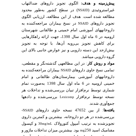
پیش‌زمینه و هدف:
الگوی تجویز دارو­های ضدالتهاب
غیراستروئیدی (
) در سطح کشور به‌طور محدود
NSAID
مطالعه شده است. هدف از این مطالعه، ارزیابی الگوی
تجویز دارو­های
در نسخ بیماران مراجعه‌کننده به
NSAID
داروخانه­های آموزشی امام خمینی و طالقانی شهرستان
ارومیه در 6 ماه اول سال 1398، جهت ارائه راهکار­هایی
برای کاهش تجویز بی‌رویه آن‌ها، با توجه به تجویز
بیش‌ازحد این دسته­ دارویی و نیز عوارض جانبی بالای این
گروه دارویی می­باشد.
مواد و روش‌ کار
: در این مطالعه­ی گذشته‌نگر و مقطعی،
تمامی نسخ حاوی دارو­های
بیماران مراجعه‌کننده به
NSAID
داروخانه­های آموزشی بیمارستان‌های طالقانی و امام
خمینی ارومیه در 6 ماه اول سال 1398 به‌صورت تمام
شماری توسط نرم‌افزار تبیان بررسی‌شده و تداخلات هر
نسخه توسط نرم‌افزار
بررسی‌شده و داده­ها
Lexicomp
جمع‌آوری شدند.
یافته‌ها
: از بین 47652 نسخه حاوی داروهای
­
NSAID
بررسی‌شده در هر دو داروخانه، بیشترین و کمترین داروی
تجویزشده به ترتیب آمپول کتورولاک
و کپسول
30mg/mL
مفنامیک اسید
250 بود. بیشترین میزان تداخلات ماژور و
mg