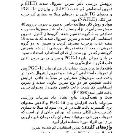
HIIT
پژوهش بررسی تأثیر تمرین اینتروال شدید (
) و
PGC-1a
LIET
تمرین استقامتی کم شدت (
) بر بیان ژن
TG
و محتوای
قلبی در رت‌های مبتلا به بیماری کبد چرب
NAFLD
غیرالکلی (
) بود.
مواد و روش کار:
مطالعه حاضر به‌صورت تجربی بر روی 40
موش صحرایی نر نژاد ویستار انجام شد. موش‌ها به‌صورت
تصادفی به 4 گروه تقسیم شدند. گروه‌های کنترل، تمرین
استقامتی کم شدت و تمرین اینتروال شدید که به مدت 16
هفته غذای پرچرب مصرف کردند و سپس به دو گروه
تمرینی به مدت 8 هفته تمرینات ورزشی داده شد. همچنین
گروهشم که در این مدت از غذای استاندارد استفاده نمود.
PGC-1a
در پایان میزان بیان
و میزان چربی درون بافتی
قلب 4 گروه اندازه‌گیری شد.
PGC-1a
یافته‌ها:
نتایج پژوهش نشان داد میزان بیان
پس
از تمرینات استقامتی کم شدت و تمرین اینتروال شدید در
بافت قلب موش‌های صحرایی نر مبتلا به چاقی افزایش
یافت. همچنین هر دو نوع تمرین تناوبی شدید و تمرین
استقامتی کم شدت باعث کاهش معنی‌دار محتوای چربی
P<
بافت قلبی شد (05/0
).
بحث و نتیجه‌گیری:
نتایج نشان داد تمرینات ورزشی
PGC-1a
می‌تواند باعث افزایش بیان
و کاهش محتوای
تری گلیسیرید بافت قلب در افرادی شود که مبتلا به بیماری
کبد چرب غیرالکلی هستند که این امر حاکی از آن است که
تمرینات ورزشی می‌تواند به‌عنوان یک درمان غیر دارویی
برای این افراد مورداستفاده قرار گیرد.
واژه‌های کلیدی:
،
تمرین استقامتی کم شدت
تمرین
،
،
،