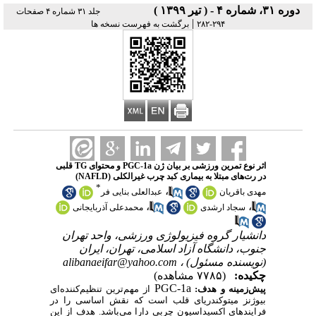
دوره ۳۱، شماره ۴ - ( تیر ۱۳۹۹ )
جلد ۳۱ شماره ۴ صفحات
|
۲۹۴-۲۸۲
برگشت به فهرست نسخه ها
اثر نوع تمرین ورزشی بر بیان ژن PGC-1a و محتوای TG قلبی
در رت‌های مبتلا به بیماری کبد چرب غیرالکلی (NAFLD)
*
،
مهدی باقریان
عبدالعلی بنایی فر
،
،
سجاد ارشدی
محمدعلی آذربایجانی
دانشیار گروه فیزیولوژی ورزشی، واحد تهران
جنوب، دانشگاه آزاد اسلامی، تهران، ایران
(نویسنده مسئول) ،
alibanaeifar@yahoo.com
چکیده:
(۷۷۸۵ مشاهده)
PGC-1a
پیش‌زمینه و هدف:
از مهم‌ترین تنظیم‌کننده‌ای
بیوژنز میتوکندریای قلب است که نقش اساسی را در
فرایندهای اکسیداسیون چربی دارا می‌باشد. هدف از این