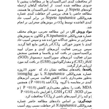
اثر محافظت کبدی آنتی‌اکسیدان ها در مطالعات پیشین تا
حدودی مطالعه شده است. از آنجائیکه گیاهان ازجمله
Nepeta
گونه‌های
از منبع عمده آنتی‌اکسیدان ها هستند،
مطالعه حاضر، با هدف بررسی اثر حفاظت کبدی عصاره
Nepeta ispahanica
هیدروالکلی
در برابر آسیب حاد
ccl
کبدی القاشده توسط
در موش‌های صحرایی نر انجام
4
شد.
مواد وروش کار:
در
این
مطالعه
تجربی، دوزهای مختلف
N.ispahanica
عصاره هیدروالکلی
و لگالون به موش‌های
صحرایی نر به‌طور جداگانه خورانده شد و سپس آسیب حاد
CCl
کبدی با تجویز خوراکی
در پارافین مایع القا گردید.
4
سپس بررسی فعالیت آنزیم‌های کبدی و میزان لیپید
پراکسیداسیون در بافت کبد و پلاسما و همچنین سنجش
SOD
میزان فعالیت آنزیم‌های سوپراکسید دیسموتاز (
)،
(GSH
CAT
کاتالاز (
) و مقدارگلوتاتیون (
در بافت کبد مورد
ارزیابی قرار گرفت.
یافته‌ها:
یافته‌های مطالعه نشان داد که تجویز 10روزه
mg/kg
N.ispahanica
عصاره هیدروالکلی
با دوز
500
به‌طور معنی‌داری باعث کاهش فعالیت سرمی آنزیم‌های
P <
CCl
کبدی در مقایسه با گروه
شد (001/0
). همچنین
4
P <
MDA
بافت را به‌طور معنی‌داری کاهش (01/0
) و
P <
GSH
CAT
SOD
میزان
،
و
را افزایش داده (05/0
CCl
) و کبد را از آسیب‌های ناشی از
محافظت کرد.
4
نتیجه‌گیری:
بر اساس داده‌های مطالعه حاضر عصاره
N.ispahanica
هیدروالکلی
اثر حفاظت نسبی روی آسیب