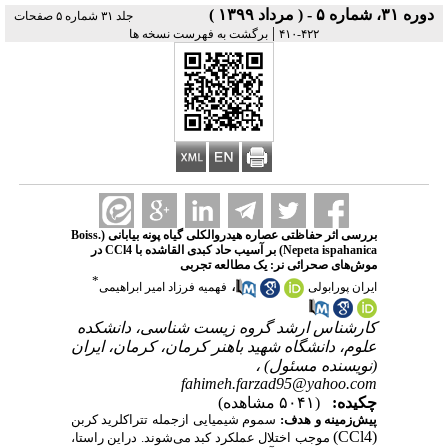
دوره ۳۱، شماره ۵ - ( مرداد ۱۳۹۹ )
جلد ۳۱ شماره ۵ صفحات
|
۴۲۲-۴۱۰
برگشت به فهرست نسخه ها
بررسی اثر حفاظتی عصاره هیدروالکلی گیاه پونه بیابانی (.Boiss
Nepeta ispahanica) بر آسیب حاد کبدی القاشده با CCl4 در
موش‌های صحرائی نر: یک مطالعه تجربی
*
،
ایران پورابولی
فهمیه فرزاد امیر ابراهیمی
کارشناس ارشد گروه زیست شناسی، دانشکده
علوم، دانشگاه شهید باهنر کرمان، کرمان، ایران
(نویسنده مسئول) ،
fahimeh.farzad95@yahoo.com
چکیده:
(۵۰۴۱ مشاهده)
پیش‌زمینه و هدف:
سموم شیمیایی ازجمله تتراکلرید کربن
(CCl4)
موجب اختلال عملکرد کبد می‌شوند. دراین راستا،