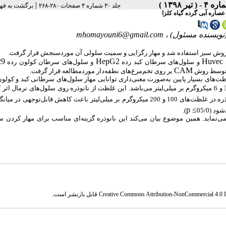
|
جلد ۳۰ شماره ۴ صفحات ۲۸۰-۲۶۸
برگشت به فه
اره آبی گرده گیاه کلزا
نویسنده مسئول) ،
mhomayouni6@gmail.com
 به روش سبز استفاده شد و مهار رگزایی و سمیت سلولی آن موردسنجش قرار گرفت.
29
HepG2
Huvec
و سلول‌های سرطان کبد رده
و سلول‌های سرطان کولون رده
CAM
نز توسط روش
بر روی تخم‌مرغ‌های نطفه‌دار موردمطالعه قرار گرفت.
‌های بسیار پایین به‌صورت معنی‌داری توانایی مهار سلول‌های سرطانی کبد و کولون 
سلول‌های سرطانی کبد و کولون به ترتیب حدود 3/0 و 6 میکروگرم بر میلی‌لیتر می‌باشد. این غلظت از نانوذره روی سلول‌های نرما
نشان داد که نانوذره در غلظت‌های 100 و 200 میکروگرم بر میلی‌لیتر باعث کاهش قابل‌توجهی در 
p
≤
(05/0
).
ی‌نماید. همین موضوع بیان می‌کند این نانوذره گزینه‌ای مناسب برای مهار کردن س
Creative Commons Attribution-NonCommercial 4.0 In
قابل بازنشر است.