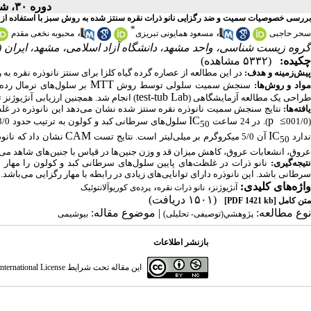
دوره ۳۰، شماره ۴ - ( تیر ۱۳۹۸ )
بررسی خصوصیات سمیت و ضد رگزایی نانو ذرات نقره سنتز شده به روش سبز با استفاده از عص
*
،
،
سحر حاجبی
مسعود همایونی تبریزی
محبوبه نخعی مقدم
گروه زیست شناسی، واحد مشهد، دانشگاه آزاد اسلامی، مشهد، ایران (
چکیده:
(۵۳۳۲ مشاهده)
پیش‌زمینه و هدف:
در این مطالعه از عصاره گرده گیاه کلزا برای سنتز نانوذره نقره
MTT
واد و روش‌ها:
سنجش سمیت سلولی توسط روش
بر سلول‌های نرمال رده
test-tub Lab
طراحی یک مطالعه آزمایشگاهی (
) انجام شد. همچنین ارزیابی آنژیوژ
یافته‌ها:
نتایج سنجش سمیت نانوذره نقره سنتز شده نشان می‌دهد این نانوذره در غلظت
IC
p
≤
(001/
). در 24 ساعت
50
CAM
IC
دارد
آن 5/0 میکروگرم بر میلی‌لیتر است. نتایج تست
50
عروق، انشعابات عروق، کاهش میزان قد و وزن جنین‌ها در قیاس با جنین‌های شاهد می‌شود 
نتیجه‌گیری:
نانو ذرات در غلظت‌های پایین سلول‌های سرطانی کبد و کولون را مهار م
سرطانی باشد. این نانوذره دارای توانایی‌های زیادی در رابطه با مهار رگزایی می‌باشد.
واژه‌های کلیدی:
،
،
آنژیوژنز
نانو ذرات نقره
پرده‌ی کوریوآلانتوئیک
(۱۵۰۱ دریافت)
متن کامل
[PDF 1421 kb]
نوع مطالعه:
| موضوع مقاله:
پژوهشي(توصیفی- تحلیلی)
بیوشیمی
بازنشر اطلاعات
این مقاله تحت شرایط
ternational License