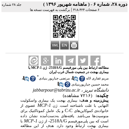
دوره ۲۸، شماره ۶ - ( ماهنامه شهریور ۱۳۹۶ )
جلد ۲۸ شماره
|
۶ صفحات ۴۲۴-۴۱۸
برگشت به فهرست نسخه ها
مطالعه ارتباط بین پلی مورفیسم 2518A/G- ژن MCP-1 با
بیماری بهجت در جمعیت شمال غرب ایران
*
،
،
مریم غفاری لاله
مرتضی جبارپور بنیادی
محمد حسین جبارپوربنیادی
دانشگاه تبریز ،
jabbarpour@tabrizu.ac.ir
چکیده:
(۷۲۱۶ مشاهده)
پیش‌زمینه و هدف:
بیماری بهجت یک بیماری واسکولیت
MCP-1
التهابی با علت ناشناخته است
.
ژن
عضوی از
C-C
خانواده
ی کموکاین
های
و
یک عامل کموتاکتیک برای
منوسیت
ها می
باشد.
یافته­
های به‌دست‌آمده نشان داده
MCP-1
-2518A/G
است که بین پلی
مورفیسم
از ژن
با
بیماری بهجت ارتباط وجود دارد.
هدف از این مطالعه