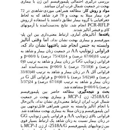
بررسی درگیری احتمالی پلیمورفیسم این ژن با بیماری
بهجت در جمعیت شمال غرب ایران م
ی­ب
اشد.
مواد و روش‌ کار
: مطالعه همراهی موردی-شاهدی در 72
فرد بیمار مبتلا به بهجت و 78 فرد شاهد که به لحاظ
جغرافیایی با گروه بیمار تطابق داشتند با استفاده از روش
.
PCR-RFLP
انجام شد
نتایج به‌دست‌آمده با آزمون­های
کای و فیشر آنالیز شدند.
یافته‌ها
:
آنالیزهای آماری، ارتباط معنی‌داری بین این پلی­
.
اما وقتی آنالیز
مورفیسم و بیماری بهجت نشان نداد
وابسته به جنس انجام شد یافته­ها نشان داد که
،
فراوانی ژنوتایپ
AA
در جمعیت زنان بیمار و شاهد به
p
ترتیب 16(67/66 درصد) و 14(75/43 درصد) با 00/0=
و
GG
فراوانی ژنوتایپ
در زنان بیمار و شاهد به ترتیب 0(0
p
درصد) و 6(75/18 درصد) با 00/0=
به‌دست‌آمده آمد.
A
فراوانی آلل
در زنان بیمار و شاهد به ترتیب 40(33/83
G
p
درصد) و 40(5/62 درصد) با 00/0=
و فراوانی آلل
در
زنان بیمار و شاهد به ترتیب 8(67/16 درصد) و 24(5/37
p
درصد) با 00/0=
مشاهده شد.
بحث و نتیجه‌گیری
:
مطالعه حاضر بین پلی­مورفیسم
MCP-1
-2518A/G
ژن
و بیماری بهجت در جمعیت
شمال غرب ایران ارتباط معنی‌داری نشان نداد، بااین‌حال
با انجام آنالیز وابسته به جنس همراهی قابل‌توجهی بین
این پلی­مورفیسم و زنان مبتلا به بیماری بهجت مشاهده شد
.
GG
AA
فراوانی بالای ژنوتایپ
و فراوانی پایین ژنوتایپ
در زنان بیمار نسبت به زنان شاهد یک ارتباط بسیار قوی
MCP-1
-2518A/G
بین ژنوتایپ­های پلی­مورفیسم
از ژن
با