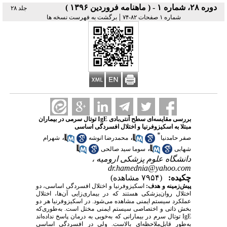
دوره ۲۸، شماره ۱ - ( ماهنامه فروردین ۱۳۹۶ )
جلد ۲۸
|
شماره ۱ صفحات ۸۲-۷۴
برگشت به فهرست نسخه ها
بررسی مقایسه‌ای سطح آنتی‌بادی IgE توتال سرمی در بیماران
مبتلا به اسکیزوفرنیا و اختلال افسردگی اساسی
*
،
،
صفر حامدنیا
محمدرضا انوشه
شهرام
،
شهابی
سوما سید صالحی
دانشگاه علوم پزشکی ارومیه ،
dr.hamednia@yahoo.com
چکیده:
(۷۹۵۴ مشاهده)
پیش‌زمینه و هدف:
اسکیزوفرنیا و اختلال افسردگی اساسی، دو
اختلال روان‌پزشکی هستند که در بیماری‌زایی آن‌ها، اختلال
عملکرد سیستم ایمنی مشاهده می‌شود. در اسکیزوفرنیا هر دو
بخش ذاتی و اختصاصی سیستم ایمنی مختل است. به‌طوری‌که
IgE
توتال سرم در بیمارانی که به‌خوبی به درمان پاسخ نداده‌اند
به‌طور قابل‌ملاحظه‌ای بالاست. ولی در افسردگی اساسی