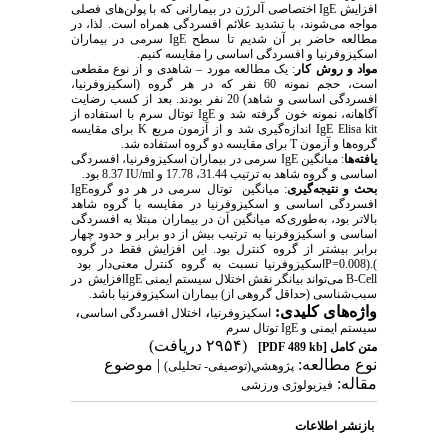
افزایش
IgE
اختصاصی آلرژن در بیمارانی که با پولن‌های فصلی
مواجه می‌شوند، با تشدید علائم افسردگی همراه است. لذا، در
مطالعه حاضر بر آن شدیم تا سطح
IgE
سرمی در بیماران
اسکیزوفرنیا و افسردگی اساسی را مقایسه کنیم.
مواد و روش کار
: یک مطالعه مورد – شاهدی و از نوع مقطعی
است، حجم نمونه 60 نفر که در هر گروه (اسکیزوفرنیا،
افسردگی اساسی و شاهد) 20 نفر بودند. بعد از کسب رضایت
آگاهانه، نمونه خون گرفته شد و
IgE
توتال سرم با استفاده از
IgE Elisa kit
اندازه‌گیری شد و از آزمون مربع
K
برای مقایسه
گروه‌ها و آزمون
T
برای مقایسه دو گروه استفاده شد.
یافته‌ها
: میانگین
IgE
سرمی در بیماران اسکیزوفرنیا، افسردگی
اساسی و گروه شاهد به ترتیب
31.44
،
17.78
و
8.37 IU/ml
بود.
بحث و نتیجه‌گیری
: میانگین
توتال سرمی در هر دو گروه
IgE
افسردگی اساسی و اسکیزوفرنیا در مقایسه با گروه شاهد
بالاتر بود، به‌طوری‌که میانگین آن در بیماران مبتلا به افسردگی
اساسی و اسکیزوفرنیا به ترتیب بیش از دو برابر و حدود چهار
برابر بیشتر از گروه کنترل بود. این افزایش فقط در گروه
).
P=0.008)
اسکیزوفرنیا نسبت به گروه کنترل معنی‌دار بود
B-Cell
می‌تواند بیانگر نقش اختلال سیستم ایمنی
IgE
افزایش
در
سبب‌شناسی (حداقل گروهی از) بیماران اسکیزوفرنیا باشد.
واژه‌های کلیدی:
،
،
اسکیزوفرنیا
اختلال افسردگی اساسی
سیستم ایمنی و IgE توتال سرم
(۲۹۵۴ دریافت)
متن کامل
[PDF 489 kb]
نوع مطالعه:
| موضوع
پژوهشي(توصیفی- تحلیلی)
مقاله:
فیزیولوژی ورزشی
بازنشر اطلاعات