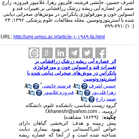
اشرف حسین، خانشی فرشته، قلی‌پور زهرا، غلامپور فیروزه، زارع
صمد. اثر عصاره آبی ریشه زرشک زرافشانی بر تغییرات قند و
انسولین خون و مورفولوژی پانکراس در موش‌های صحرایی دیابتی
شده با استرپتوزوتوسین. مجله مطالعات علوم پزشکی. ۱۳۹۲; ۲۴
(۱۰) :۷۹۱-۷۹۹
URL:
http://umj.umsu.ac.ir/article-۱-۱۹۸۹-fa.html
اثر عصاره آبی ریشه زرشک زرافشانی بر
تغییرات قند و انسولین خون و مورفولوژی
پانکراس در موش‌های صحرایی دیابتی شده با
استرپتوزوتوسین
*
حسین اشرف
،
فرشته خانشی
،
زهرا قلی‌پور
،
فیروزه غلامپور
،
صمد زارع
گروه زیست شناسی، دانشکده علوم، دانشگاه
ارومیه، ،
f.khaneshi@yahoo.com
چکیده:
(۱۸۶۴۹ مشاهده)
پیش زمینه و هدف: اثربخشی گیاهان دارای
خواص آنتی‌اکسیدانی در بهبود بیماری دیابت
شناخته شده است و از آنجا که عصاره ریشه