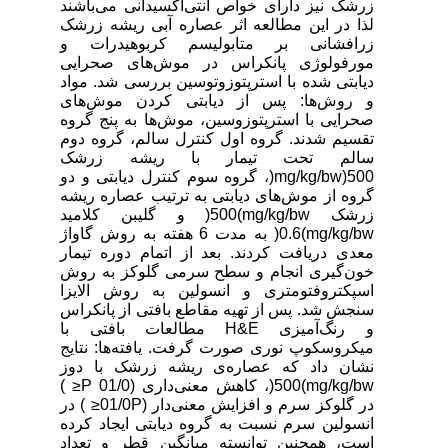
زرشک نیز دارای خواص آنتی‌اکسیدانی می‌باشند
لذا در این مطالعه اثر عصاره آبی ریشه زرشک
زرافشانی بر متابولیسم کربوهیدرات و
مورفولوژی پانکراس در موش‌های صحرایی
دیابتی شده با استرپتوزوتوسین بررسی شد. مواد
و روش‌ها: پس از دیابتی کردن موش‌های
صحرایی با استرپتوزوسین، موش‌ها به پنج گروه
تقسیم شدند. گروه اول کنترل سالم، گروه دوم
سالم تحت تیمار با ریشه زرشک
mg/kg/bw)500(، گروه سوم کنترل دیابتی و دو
گروه از موش‌های دیابتی به ترتیب عصاره ریشه
زرشک mg/kg/bw)500( و گلیبن کلامید
mg/kg/bw)0.6( به مدت 6 هفته به روش گاواژ
معدی دریافت کردند. بعد از اتمام دوره تیمار
خون‌گیری انجام و سطح سرمی گلوکز به روش
اسپکتروفتومتری و انسولین به روش الایزا
سنجش شد. پس از تهیه مقاطع بافتی از پانکراس
و رنگ‌آمیزی H&E مطالعات بافتی با
میکروسکوپ نوری صورت گرفت. یافته‌ها: نتایج
نشان داد که عصاره‌ی ریشه زرشک با دوز
mg/kg/bw)500(، کاهش معنی‌داری (01/0 P≤ )
در گلوکز سرم و افزایش معنی‌دار (01/0P≤ ) در
انسولین سرم نسبت به گروه دیابتی ایجاد کرده
است، همچنین توانسته میانگین قطر و تعداد