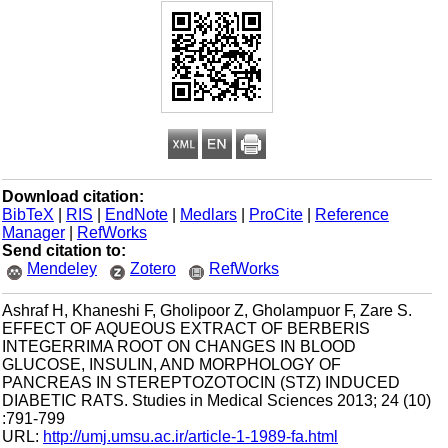
Download citation:
BibTeX
|
RIS
|
EndNote
|
Medlars
|
ProCite
|
Reference
Manager
|
RefWorks
Send citation to:
Mendeley
Zotero
RefWorks
Ashraf H, Khaneshi F, Gholipoor Z, Gholampuor F, Zare S.
EFFECT OF AQUEOUS EXTRACT OF BERBERIS
INTEGERRIMA ROOT ON CHANGES IN BLOOD
GLUCOSE, INSULIN, AND MORPHOLOGY OF
PANCREAS IN STEREPTOZOTOCIN (STZ) INDUCED
DIABETIC RATS. Studies in Medical Sciences 2013; 24 (10)
:791-799
URL:
http://umj.umsu.ac.ir/article-1-1989-fa.html