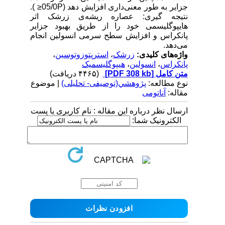
جزایر به طور معنی‌داری افزایش دهد (05/0P≤ ).
نتیجه گیری: عصاره ریشه‌ی زرشک اثر
هایپوگلیسمی خود را از طریق بهبود جزایر
پانکراس و افزایش سطح سرمی انسولین انجام
می‌دهد.
واژه‌های کلیدی:
زرشک
،
استرپتوزوتوسین
،
پانکراس
،
انسولین
،
هیپوگلیسمیک
متن کامل
[PDF 308 kb]
(۴۴۶۵ دریافت)
نوع مطالعه:
پژوهشي(توصیفی- تحلیلی)
| موضوع
مقاله:
آناتومی
ارسال نظر درباره این مقاله : نام کاربری یا پست
الکترونیک شما: