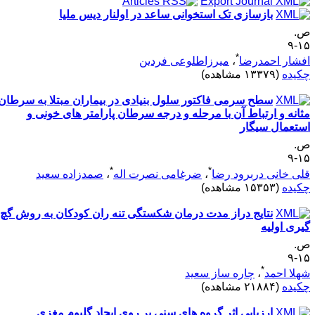
بازسازی تک استخوانی ساعد در اولنار دیس ملیا
.
۱۵
*
فشار احمدرضا
،
میرزاطلوعی فردین
کیده
(۱۳۳۷۹ مشاهده)
سطح سرمی فاکتور سلول بنیادی در بیماران مبتلا به سرطان
ثانه و ارتباط آن با مرحله و درجه سرطان پارامتر های خونی و
ستعمال سیگار
.
۱۵
*
*
لی خانی دربرود رضا
،
ضرغامی نصرت اله
،
صمدزاده سعید
کیده
(۱۵۳۵۳ مشاهده)
نتایج دراز مدت درمان شکستگی تنه ران کودکان به روش گچ
گیری اولیه
.
۱۵
*
هلا احمد
،
چاره ساز سعید
کیده
(۲۱۸۸۴ مشاهده)
ارزیابی اثر گروه‌ های سنی بر روی ایجاد گلیوم مغزی