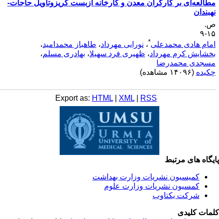
طالعه‌ای بر کارگران معدن و کارخانه آزبست کریزوتاویل حاجات-
هبندان
.
۱۵
*
مام هادی محمدعلی
،
نورایی مهرداد
،
طاهباز محمدامید
،
خشایش کرم مهرداد
،
ظهیری فرد سهیلا
،
بهادری مسلم
،
سجدی محمدرضا
کیده
(۱۴۰۹۶ مشاهده)
Export as:
HTML
|
XML
|
RSS
یگاه های مرتبط
کمیسیون نشریات وزارت بهداشت
کمسیون نشریات وزارت علوم
شرکت یکتاوب
مات کلیدی