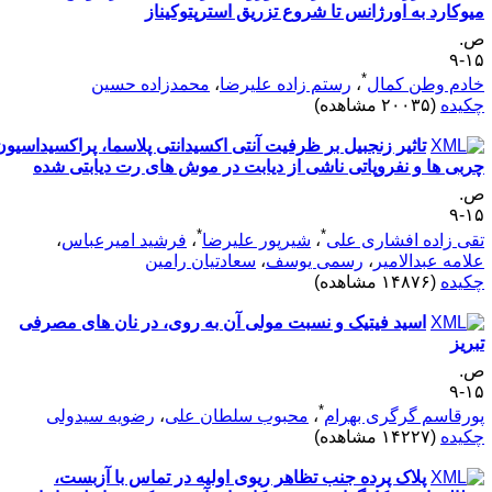
یوکارد به اورژانس تا شروع تزریق استرپتوکیناز
.
۱۵
*
ادم وطن کمال
،
رستم زاده علیرضا
،
محمدزاده حسین
کیده
(۲۰۰۳۵ مشاهده)
تاثیر زنجبیل بر ظرفیت آنتی اکسیدانتی پلاسما، پراکسیداسیون
ربی‌ ها و نفروپاتی ناشی از دیابت در موش‌ های رت دیابتی شده
.
۱۵
*
*
قی ‏زاده افشاری علی
،
شیرپور علیرضا
،
فرشید امیرعباس
،
لامه عبدالامیر
،
رسمی یوسف
،
سعادتیان رامین
کیده
(۱۴۸۷۶ مشاهده)
اسید فیتیک و نسبت مولی آن به روی، در نان‌ های مصرفی
بریز
.
۱۵
*
ورقاسم گرگری بهرام
،
محبوب سلطان علی
،
رضویه سیدولی
کیده
(۱۴۲۲۷ مشاهده)
پلاک پرده جنب تظاهر ریوی اولیه در تماس با آزبست،