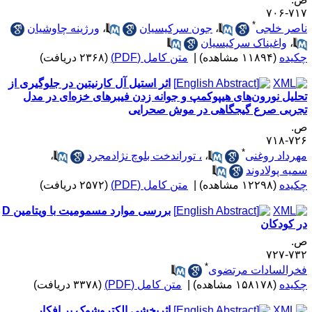
۷۱۷-۷
*
اصر خلجی
،
جون سرکیسیان
،
ورژینه چاوشیان
،
واغیناک سرکیسیان
کیده
(۱۱۸۹۴ مشاهده)
|
متن کامل (PDF)
(۲۳۶۸ دریافت)
اثر استیل آل کارنیتین در جلوگیری از
حلیل نورون‌های هیپوکمپ و جوانه زدن فیبرهای خزه‌ای در مدل
جربی صرع گیجگاهی در موش صحرایی
.
۷۲۶-۷
*
هرداد روغنی
،
، توراندخت بلوچ نژادمجرد
،
میه پولادوند
کیده
(۱۲۲۹۸ مشاهده)
|
متن کامل (PDF)
(۲۵۷۲ دریافت)
بررسی موارد مسمومیت با ویتامین D
ر کودکان
.
۷۳۲-۷
*
خرالسادات مرتضوی
کیده
(۱۵۸۱۷۸ مشاهده)
|
متن کامل (PDF)
(۳۳۷۸ دریافت)
اثربخشی الکتروشوک بر افکار