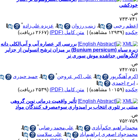
ودکشی
.
۷۴۱-۷
*
عظم رجبی
،
زینب رزوان
،
عزیزه علی‌زاده
کیده
(۱۲۹۳۹ مشاهده)
|
متن کامل (PDF)
(۲۶۶۷ دریافت)
بررسی اثر عصاره آبی و آبی‌الکلی دانه
زیره سیاه (Bunium persicum) بر میزان ترشح انسولین از جزایر
انگرهانس جداشده موش سوری نر
.
۷۵۱-۷
*
کرم آهنگرپور
،
علی اکبر عروجن
،
حمید حیدری
ایرج احمدی
کیده
(۱۰۱۵۹ مشاهده)
|
متن کامل (PDF)
(۲۵۳۹ دریافت)
تأثیر واقعیت درمانی نوین گروهی
بتنی بر تئوری انتخاب بر امیدواری سوءمصرف کنندگان مواد
.
۷۵۹-۷
*
حمدابراهیم حکم‌آبادی
،
علی‌محمد رضایی
،
حمدجواد اصغری ابراهیم‌آباد
،
علی سلامت