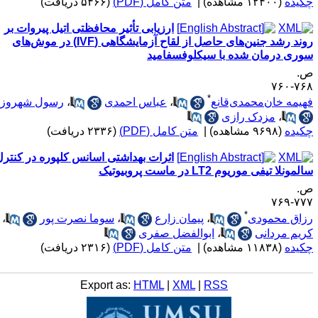
کیده
(۱۲۴۰۰ مشاهده)
|
متن کامل (PDF)
(۵۴۶۶ دریافت)
ارزیابی تأثیر محافظتی اتیل پیروات بر
روند رشد جنین‌های حاصل از لقاح آزمایشگاهی (IVF) در موش‌های
وری درمان شده با سیکلوفسفامید
.
۷۶۸-۷
*
هیمه خان‌محمدی‌قانع
،
عباس احمدی
،
رسول شهروز
،
مزدک رازی
کیده
(۹۶۹۸ مشاهده)
|
متن کامل (PDF)
(۲۳۳۶ دریافت)
اثرات بهداشتی اسانس کلپوره در کنترل
لمونلا تیفی موریوم LT2 در ماست پروبیوتیک
.
۷۷۷-۷
*
زاق محمودی
،
پیمان زارع
،
سوما نصرت پور
،
ریم مردانی
،
ابوالفضل صفری
کیده
(۱۱۸۳۸ مشاهده)
|
متن کامل (PDF)
(۲۳۱۶ دریافت)
Export as:
HTML
|
XML
|
RSS