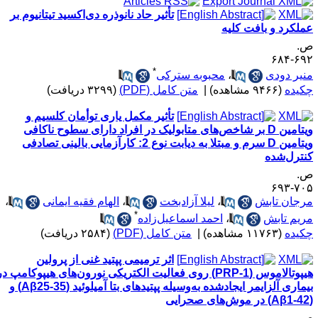
تأثیر حاد نانوذره دی‌اکسید تیتانیوم بر
ملکرد و بافت کلیه
.
۶۹۲-۶
*
نیر دودی
،
محبوبه سترکی
کیده
(۹۴۶۶ مشاهده)
|
متن کامل (PDF)
(۳۲۹۹ دریافت)
تأثیر مکمل یاری توأمان کلسیم و
ویتامین D بر شاخص‌های متابولیک در افراد دارای سطوح ناکافی
ویتامین D سرم و مبتلا به دیابت نوع 2: کارآزمایی بالینی تصادفی
نترل‌شده
.
۷۰۵-۶
رجان تابش
،
لیلا آزادبخت
،
الهام فقیه ایمانی
،
*
ریم تابش
،
احمد اسماعیل‌زاده
کیده
(۱۱۷۶۳ مشاهده)
|
متن کامل (PDF)
(۲۵۸۴ دریافت)
اثر ترمیمی پپتید غنی از پرولین
هیپوتالاموس (PRP-1) روی فعالیت الکتریکی نورون‌های هیپوکامپ در
بیماری آلزایمر ایجادشده به‌وسیله پپتیدهای بتا آمیلوئید (Aβ25-35) و
.