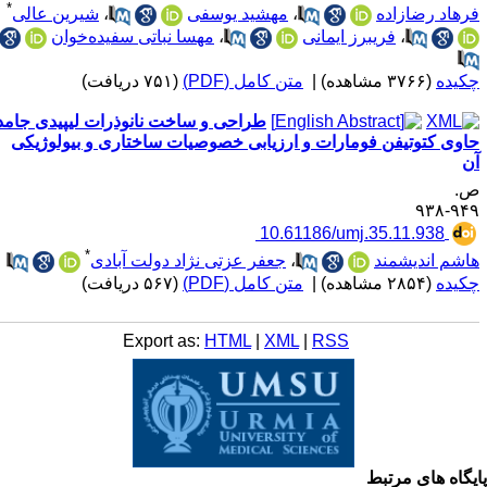
*
رهاد رضازاده
،
مهشید یوسفی
،
شیرین عالی
،
فریبرز ایمانی
،
مهسا نباتی سفیده‌خوان
کیده
(۳۷۶۶ مشاهده)
|
متن کامل (PDF)
(۷۵۱ دریافت)
طراحی و ساخت نانوذرات لیپیدی جامد
اوی کتوتیفن فومارات و ارزیابی خصوصیات ساختاری و بیولوژیکی
ن
.
۹۴۹-۹
‎ 10.61186/umj.35.11.938
*
اشم اندیشمند
،
جعفر عزتی نژاد دولت آبادی
کیده
(۲۸۵۴ مشاهده)
|
متن کامل (PDF)
(۵۶۷ دریافت)
Export as:
HTML
|
XML
|
RSS
یگاه های مرتبط