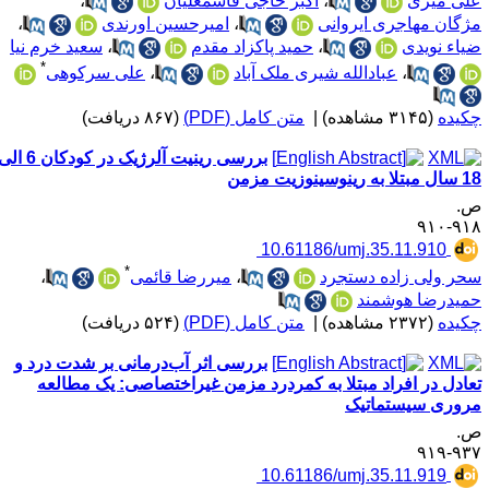
لی میری
،
اکبر حاجی قاسمعلیان
،
ژگان مهاجری ایروانی
،
امیرحسین اورندی
،
یاء نویدی
،
حمید پاکزاد مقدم
،
سعید خرم نیا
*
،
عبادالله شیری ملک آباد
،
علی سرکوهی
کیده
(۳۱۴۵ مشاهده)
|
متن کامل (PDF)
(۸۶۷ دریافت)
بررسی رینیت آلرژیک در کودکان 6 الی
تلا به رینوسینوزیت مزمن
.
۹۱۸-۹
‎ 10.61186/umj.35.11.910
*
حر ولی زاده دستجرد
،
میررضا قائمی
،
میدرضا هوشمند
کیده
(۲۳۷۲ مشاهده)
|
متن کامل (PDF)
(۵۲۴ دریافت)
بررسی اثر آب‌درمانی بر شدت درد و
عادل در افراد مبتلا به کمردرد مزمن غیراختصاصی: یک مطالعه
روری سیستماتیک
.
۹۳۷-۹
‎ 10.61186/umj.35.11.919