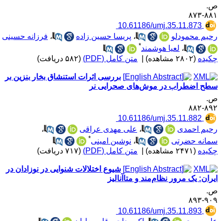
.
۸۸۱-۸
‎ 10.61186/umj.35.11.873
حیم محمودلو
،
پریسا حسین زاده
،
فرزانه حسینی
*
،
لعیا هوشمند
کیده
(۲۸۰۲ مشاهده)
|
متن کامل (PDF)
(۵۸۲ دریافت)
بررسی اثرات استنشاق بخار بنزین بر
طح اضطراب در موش‌های صحرایی نر
.
۸۹۲-۸
‎ 10.61186/umj.35.11.882
حیم احمدی
،
علی مهدی عراقی
،
*
مانه حضرتی
،
نوشین امینی
کیده
(۲۴۷۱ مشاهده)
|
متن کامل (PDF)
(۷۱۷ دریافت)
شیوع اختلالات شنوایی در نوزادان در
یران: یک مرور نظام‌مند و متاآنالیز
.
۹۰۹-۸
‎ 10.61186/umj.35.11.893