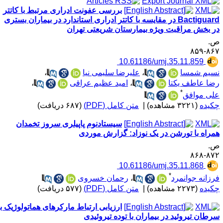
بررسی عفونت ادراری مرتبط با کاتتر
Bactiguard در مقایسه با کاتتر ادراری استاندارد در بیماران بستری
ر بخش مراقبت ویژه بیمارستان شریعتی تهران
.
۸۶۷-۸
‎ 10.61186/umj.35.11.859
سیم شمسا
،
علیرضا سلیمی نیا
،
ضا عاطف یکتا
،
امید عظیم عراقی
،
*
لی موافق
کیده
(۳۲۲۱ مشاهده)
|
متن کامل (PDF)
(۶۸۷ دریافت)
سیستادنوم پاپیلری سروز تخمدان
مراه با تورشن در یک نوزاد: گزارش موردی
.
۸۷۲-۸
‎ 10.61186/umj.35.11.868
*
رزانه جوانمرد
،
رحمان خسروی
کیده
(۲۲۷۳ مشاهده)
|
متن کامل (PDF)
(۵۷۷ دریافت)
ارزیابی ارتباط مارکرهای هماتولوژیک با
رطان تیروئید در بیماران با توده تیروئیدی