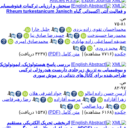
سنجش و ارزیابی ترکیبات فیتوشیمیایی
فعالیت آنتی اکسیدانی گیاه Rheum turkestanicum Janisch
.
۸۱-
حمداحسان تقوی زاده یزدی
،
جلیل خارا
،
حمدرضا حسیندخت
،
حمیدرضا صادق نیا
،
دیقه اسماعیلی زاده بهابادی
،
محمدصادق امیری
*
،
مجید درودی
کیده
(۷۷۱۶ مشاهده)
|
متن کامل (PDF)
(۳۲۳۷ دریافت)
بررسی پاسخ هیستولوژیک، ایمونولوژیک
 بیوشیمیایی به تزریق زیرجلدی داربست هیدروژلی ترکیبی
راحی‌شده برای کانال‌های دندانی در موش سوری
.
۹۷-
رمین حسن زاده اینالو
،
جواد اشرفی هلان
،
هرا آقازاده
،
مرضیه آقازاده
،
رضا رهبرقاضی
*
،
رویا صالحی
کیده
(۶۱۶۸ مشاهده)
|
متن کامل (PDF)
(۱۵۳۸ دریافت)
اثربخشی تحریک الکتریکی مستقیم