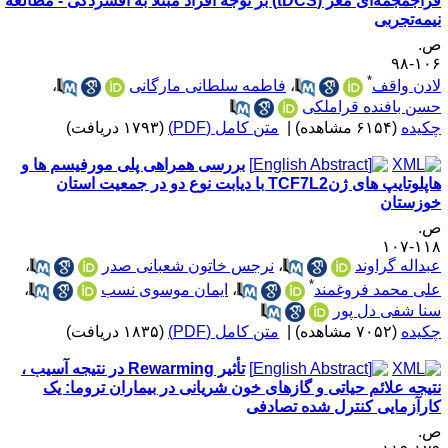
فراجمجمه‌ای مغز (tDCS) بر توجه افراد مبتلا به افسردگی - مطالعه
یمه‌تجربی
.
۱۰۶-
*
ادن واقف
،
فاطمه سلطانی مارگانی
،
سن بافنده قراملکی
کیده
(۶۱۵۴ مشاهده)
|
متن کامل (PDF)
(۱۷۹۳ دریافت)
بررسی همراهی پلی مورفیسم ها و
هاپلوتایپ های ژنTCF7L2 با دیابت نوع دو در جمعیت استان
وزستان
.
۱۱۸-۱
بداله گراوند
،
نرجس خاتون شعبانی صدر
،
*
لی محمد فروغمند
،
ایمان موسوی نسب
،
نا شفی دل پور
کیده
(۷۰۵۲ مشاهده)
|
متن کامل (PDF)
(۱۸۳۵ دریافت)
تأثیر Rewarming در نتیجه آسیب ،
تیجه علائم حیاتی و گازهای خون شریانی در بیماران تروما: یک
ارآزمایی کنترل شده تصادفی
.