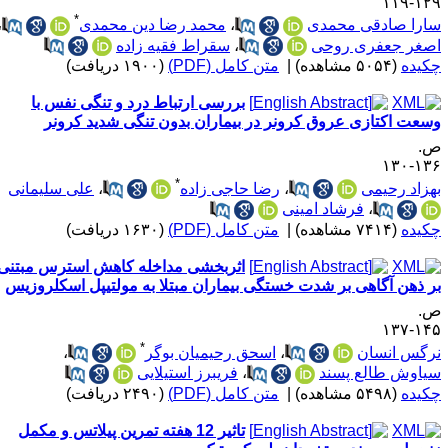
۱۲۹-۱
*
ارا صادقی محمدی
،
محمد رضا دین محمدی
،
صغر جعفری روحی
،
سقراط فقیه زاده
کیده
(۵۰۵۴ مشاهده)
|
متن کامل (PDF)
(۱۹۰۰ دریافت)
بررسی ارتباط درد و تنگی نفس با
سعت اکتازی عروق کرونر در بیماران بدون تنگی شدید کرونر
.
۱۳۶-۱
*
هزاد رحیمی
،
رضا حاجی زاده
،
علی سلیمانی
،
فرشاد امینی
کیده
(۷۴۱۴ مشاهده)
|
متن کامل (PDF)
(۱۶۳۰ دریافت)
اثربخشی مداخله کاهش استرس مبتنی
ر ذهن آگاهی بر شدت خستگی بیماران مبتلا به مولتیپل اسکلروزیس
.
۱۴۵-۱
*
رگس انسان
،
اسحق رحیمیان بوگر
،
یاوش طالع پسند
،
فریبرز استیلایی
کیده
(۵۴۹۸ مشاهده)
|
متن کامل (PDF)
(۲۴۹۰ دریافت)
تاثیر 12 هفته تمرین پیلاتس و مکمل