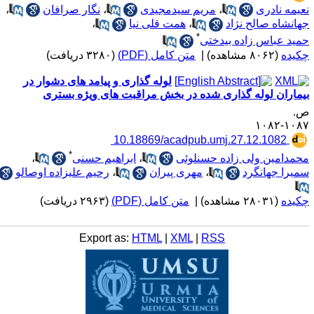
عیمه نادری
،
مریم سیدمجیدی
،
نگار صرافان
،
هانشاه صالح نژاد
،
همت قلی نیا
،
*
مید عباس زاده بیدختی
کیده
(۸۰۶۲ مشاهده)
|
متن کامل (PDF)
(۳۲۸۰ دریافت)
لوله گذاری و پیامد های دشوار در
یماران لوله گذاری شده در بخش مراقبت های ویژه بستری
.
۱۰۸۷-۱۰
‎ 10.18869/acadpub.umj.27.12.1082
*
حمدامین ولی زاده حسنلوئی
،
ابراهیم حسنی
،
میرا جهانگرد
،
مهری پیران
،
رحیم علیزاده اوصالو
کیده
(۲۸۰۳۱ مشاهده)
|
متن کامل (PDF)
(۲۹۶۳ دریافت)
Export as:
HTML
|
XML
|
RSS