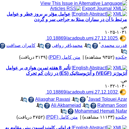
عوامل مؤثر بر بروز خطر و عوامل
رتبط با آن در بیماران مبتلا به جراحی سر و گردن
.
۱۰۳۱-۱۰
‎ 10.18869/acadpub.umj.27.12.1025
*
درت محمدی
،
محمدباقر روافی
،
کامران صداقت
کیده
(۹۳۵۲ مشاهده)
|
متن کامل (PDF)
(۳۱۳۹ دریافت)
تأثیر 8 هفته تمرین هوازی بر عوامل
ژنز (VEGF) و آنژیوستاتیک (ES) در زنان کم تحرک
.
۱۰۴۰-۱۰
‎ 10.18869/acadpub.umj.27.12.1032
*
،
Aliasghar Ravasi
،
Javad Tolouei Aza
،
Ali Akbarnejad
،
Rahman Soor
Mohammad Hemati Nafa
کیده
(۱۱۱۳۳ مشاهده)
|
متن کامل (PDF)
(۴۷۵۲ دریافت)
فراوانی کلونیزاسیون بینی مقاوم به