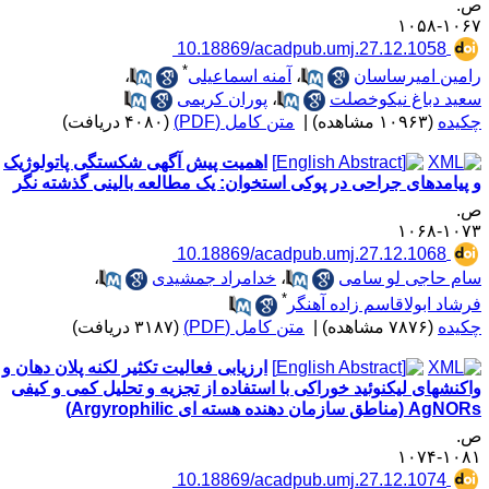
.
۱۰۶۷-۱۰
‎ 10.18869/acadpub.umj.27.12.1058
*
امین امیرساسان
،
آمنه اسماعیلی
،
عید دباغ نیکوخصلت
،
پوران کریمی
کیده
(۱۰۹۶۳ مشاهده)
|
متن کامل (PDF)
(۴۰۸۰ دریافت)
اهمیت پیش آگهی شکستگی پاتولوژیک
 پیامدهای جراحی در پوکی استخوان: یک مطالعه بالینی گذشته نگر
.
۱۰۷۳-۱۰
‎ 10.18869/acadpub.umj.27.12.1068
ام حاجی لو سامی
،
خدامراد جمشیدی
،
*
رشاد ابولاقاسم زاده آهنگر
کیده
(۷۸۷۶ مشاهده)
|
متن کامل (PDF)
(۳۱۸۷ دریافت)
ارزیابی فعالیت تکثیر لکنه پلان دهان و
اکنشهای لیکنوئید خوراکی با استفاده از تجزیه و تحلیل کمی و کیفی
Ag (مناطق سازمان دهنده هسته ای Argyrophilic)
.
۱۰۸۱-۱۰
‎ 10.18869/acadpub.umj.27.12.1074