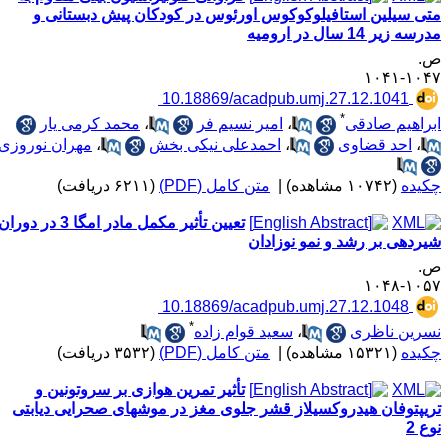
تی سیلین استافیلوکوکوس اورئوس در کودکان پیش دبستانی و
رسه زیر 14 سال در ارومیه
.
۱۰۴۷-۱۰
‎ 10.18869/acadpub.umj.27.12.1041
*
براهیم صادقی
،
امیر نسیم فر
،
محمد کرمی یار
،
احد قضاوی
،
احمدعلی نیکی بخش
،
مهران نوروزی
کیده
(۱۰۷۴۲ مشاهده)
|
متن کامل (PDF)
(۶۲۱۱ دریافت)
تعیین تأثیر مکمل مادر امگا 3 در دوران
یردهی بر رشد و نمو نوزادان
.
۱۰۵۷-۱۰
‎ 10.18869/acadpub.umj.27.12.1048
*
سرین ناظری
،
سعید قوام زاده
کیده
(۱۵۳۲۱ مشاهده)
|
متن کامل (PDF)
(۳۵۳۲ دریافت)
تأثیر تمرین هوازی بر سروتونین و
ریپتوفان هیدروکسیلاز قشر جلوی مغز در موشهای صحرایی دیابتی
وع 2