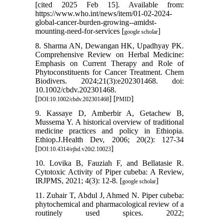
[cited 2025 Feb 15]. Available from:
https://www.who.int/news/item/01-02-2024-
global-cancer-burden-growing--amidst-
mounting-need-for-services [
]
google scholar
8. Sharma AN, Dewangan HK, Upadhyay PK.
Comprehensive Review on Herbal Medicine:
Emphasis on Current Therapy and Role of
Phytoconstituents for Cancer Treatment. Chem
Biodivers. 2024;21(3):e202301468. doi:
10.1002/cbdv.202301468.
[
] [
]
DOI:10.1002/cbdv.202301468
PMID
9. Kassaye D, Amberbir A, Getachew B,
Mussema Y. A historical overview of traditional
medicine practices and policy in Ethiopia.
Ethiop.J.Health Dev, 2006; 20(2): 127-34
[
]
DOI:10.4314/ejhd.v20i2.10023
10. Lovika B, Fauziah F, and Bellatasie R.
Cytotoxic Activity of Piper cubeba: A Review,
IRJPMS, 2021; 4(3): 12-8. [
]
google scholar
11. Zuhair T, Abdul J, Ahmed N. Piper cubeba:
phytochemical and pharmacological review of a
routinely used spices. 2022;