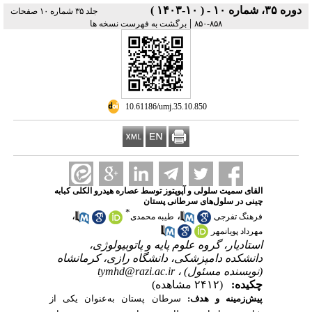
دوره ۳۵، شماره ۱۰ - ( ۱۰-۱۴۰۳ )
جلد ۳۵ شماره ۱۰ صفحات
|
برگشت به فهرست نسخه ها
۸۵۸-۸۵۰
‎ 10.61186/umj.35.10.850
القای سمیت سلولی و آپوپتوز توسط عصاره هیدرو الکلی کبابه
چینی در سلول‌های سرطانی پستان
*
،
،
فرهنگ تفرجی
طیبه محمدی
مهرداد پویانمهر
استادیار، گروه علوم پایه و پاتوبیولوژی،
دانشکده دامپزشکی، دانشگاه رازی، کرمانشاه
tymhd@razi.ac.ir
(نویسنده مسئول) ،
چکیده:
(۲۴۱۲ مشاهده)
پیش‌زمینه و هدف:
سرطان پستان به‌عنوان یکی از