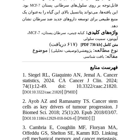
قابل‌توجه بر روی سلول‌های سرطانی پستان
بود.
MCF-7
این یافته‌ها، می‌تواند پتانسیل بالای این گیاه را به‌عنوان یک
منبع طبیعی برای توسعه داروهای جدید ضد سرطان نشان
دهد.
،
،
،
واژه‌های کلیدی:
MCF-7
سرطان پستان
کبابه چینی
،
آپوپتوز
سمیت سلولی
(۶۱۷ دریافت)
[PDF 736 kb]
متن کامل
نوع مطالعه:
| موضوع
پژوهشي(توصیفی- تحلیلی)
مقاله:
بافت شناسی
فهرست منابع
1. Siegel RL, Giaquinto AN, Jemal A. Cancer
statistics, 2024. CA Cancer J Clin. 2024;
74(1):12-49. doi: 10.3322/caac.21820.
[
] [
]
DOI:10.3322/caac.21820
PMID
2. Ayob AZ and Ramasamy TS. Cancer stem
cells as key drivers of tumour progression. J
Biomed Sci. 2018; 25(1):20. Epub 2018/03/07.
[
] [
] [
]
DOI:10.1186/s12929-018-0426-4
PMID
3. Cambria E, Coughlin MF, Floryan MA,
Offeddu GS, Shelton SE, Kamm RD. Linking
cell mechanical memory and cancer metastasis.