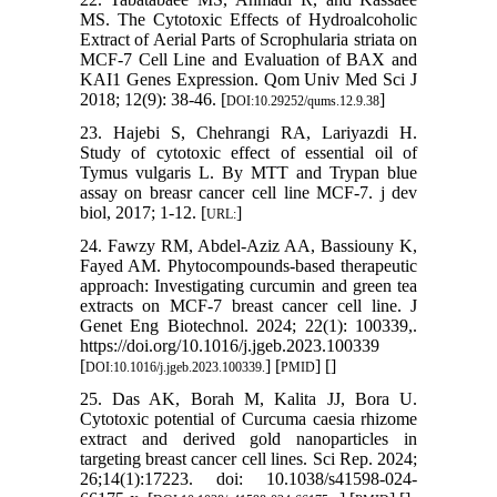
MS. The Cytotoxic Effects of Hydroalcoholic
Extract of Aerial Parts of Scrophularia striata on
MCF-7 Cell Line and Evaluation of BAX and
KAI1 Genes Expression. Qom Univ Med Sci J
2018; 12(9): 38-46. [
]
DOI:10.29252/qums.12.9.38
23. Hajebi S, Chehrangi RA, Lariyazdi H.
Study of cytotoxic effect of essential oil of
Tymus vulgaris L. By MTT and Trypan blue
assay on breasr cancer cell line MCF-7. j dev
biol, 2017; 1-12. [
]
URL:
24. Fawzy RM, Abdel-Aziz AA, Bassiouny K,
Fayed AM. Phytocompounds-based therapeutic
approach: Investigating curcumin and green tea
extracts on MCF-7 breast cancer cell line. J
Genet Eng Biotechnol. 2024; 22(1): 100339,.
https://doi.org/10.1016/j.jgeb.2023.100339
[
] [
] [
]
DOI:10.1016/j.jgeb.2023.100339.
PMID
25. Das AK, Borah M, Kalita JJ, Bora U.
Cytotoxic potential of Curcuma caesia rhizome
extract and derived gold nanoparticles in
targeting breast cancer cell lines. Sci Rep. 2024;
26;14(1):17223. doi: 10.1038/s41598-024-