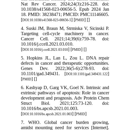
Nat Rev Cancer. 2024;24(3):216-228. doi:
10.1038/s41568-023-00656-5. Epub 2024 Jan
18. PMID: 38238471; PMCID: PMC11146605.
[
] [
] [
]
DOI:10.1038/s41568-023-00656-5
PMID
4. Suski JM, Braun M, Strmiska V, Sicinski P.
Targeting cell-cycle machinery in cancer.
Cancer Cell. 2021;14;39(6):759-78. doi:
10.1016/j.ccell.2021.03.010.
[
] [
] [
]
DOI:10.1016/j.ccell.2021.03.010
PMID
5. Hopkins JL, Lan L, Zou L. DNA repair
defects in cancer and therapeutic opportunities.
Genes Dev. 2022;36(5-6):278-93. doi:
10.1101/gad.349431. [
]
DOI:10.1101/gad.349431.122
[
] [
]
PMID
6. Kashyap D, Garg VK, Goel N. Intrinsic and
extrinsic pathways of apoptosis: Role in cancer
development and prognosis. Adv Protein Chem
Struct Biol. 2021;125:73-120. doi:
10.1016/bs.apcsb.2021.01.003.
[
] [
]
DOI:10.1016/bs.apcsb.2021.01.003
PMID
7. WHO. Global cancer burden growing,
amidst mounting need for services [Internet].