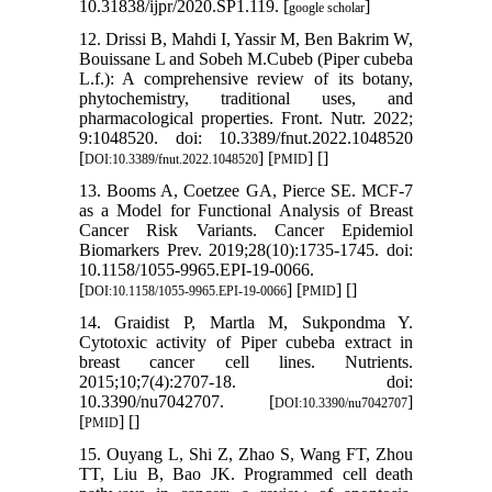
10.31838/ijpr/2020.SP1.119. [
]
google scholar
12. Drissi B, Mahdi I, Yassir M, Ben Bakrim W,
Bouissane L and Sobeh M.Cubeb (Piper cubeba
L.f.): A comprehensive review of its botany,
phytochemistry, traditional uses, and
pharmacological properties. Front. Nutr. 2022;
9:1048520. doi: 10.3389/fnut.2022.1048520
[
] [
] [
]
DOI:10.3389/fnut.2022.1048520
PMID
13. Booms A, Coetzee GA, Pierce SE. MCF-7
as a Model for Functional Analysis of Breast
Cancer Risk Variants. Cancer Epidemiol
Biomarkers Prev. 2019;28(10):1735-1745. doi:
10.1158/1055-9965.EPI-19-0066.
[
] [
] [
]
DOI:10.1158/1055-9965.EPI-19-0066
PMID
14. Graidist P, Martla M, Sukpondma Y.
Cytotoxic activity of Piper cubeba extract in
breast cancer cell lines. Nutrients.
2015;10;7(4):2707-18. doi:
10.3390/nu7042707. [
]
DOI:10.3390/nu7042707
[
] [
]
PMID
15. Ouyang L, Shi Z, Zhao S, Wang FT, Zhou
TT, Liu B, Bao JK. Programmed cell death