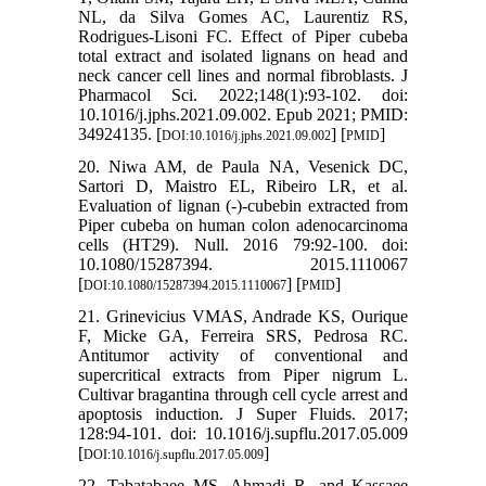
NL, da Silva Gomes AC, Laurentiz RS,
Rodrigues-Lisoni FC. Effect of Piper cubeba
total extract and isolated lignans on head and
neck cancer cell lines and normal fibroblasts. J
Pharmacol Sci. 2022;148(1):93-102. doi:
10.1016/j.jphs.2021.09.002. Epub 2021; PMID:
34924135. [
] [
]
DOI:10.1016/j.jphs.2021.09.002
PMID
20. Niwa AM, de Paula NA, Vesenick DC,
Sartori D, Maistro EL, Ribeiro LR, et al.
Evaluation of lignan (-)-cubebin extracted from
Piper cubeba on human colon adenocarcinoma
cells (HT29). Null. 2016 79:92-100. doi:
10.1080/15287394. 2015.1110067
[
] [
]
DOI:10.1080/15287394.2015.1110067
PMID
21. Grinevicius VMAS, Andrade KS, Ourique
F, Micke GA, Ferreira SRS, Pedrosa RC.
Antitumor activity of conventional and
supercritical extracts from Piper nigrum L.
Cultivar bragantina through cell cycle arrest and
apoptosis induction. J Super Fluids. 2017;
128:94-101. doi: 10.1016/j.supflu.2017.05.009
[
]
DOI:10.1016/j.supflu.2017.05.009
22. Tabatabaee MS, Ahmadi R, and Kassaee