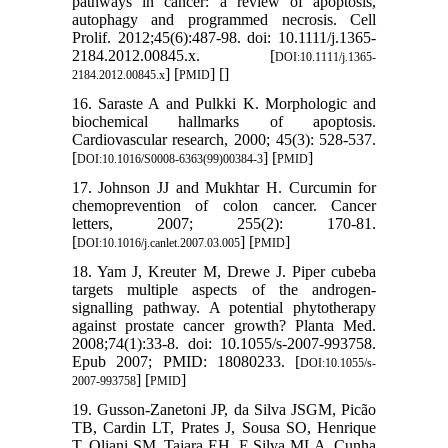
pathways in cancer: a review of apoptosis,
autophagy and programmed necrosis. Cell
Prolif. 2012;45(6):487-98. doi: 10.1111/j.1365-
2184.2012.00845.x. [
DOI:10.1111/j.1365-
] [
] [
]
2184.2012.00845.x
PMID
16. Saraste A and Pulkki K. Morphologic and
biochemical hallmarks of apoptosis.
Cardiovascular research, 2000; 45(3): 528-537.
[
] [
]
DOI:10.1016/S0008-6363(99)00384-3
PMID
17. Johnson JJ and Mukhtar H. Curcumin for
chemoprevention of colon cancer. Cancer
letters, 2007; 255(2): 170-81.
[
] [
]
DOI:10.1016/j.canlet.2007.03.005
PMID
18. Yam J, Kreuter M, Drewe J. Piper cubeba
targets multiple aspects of the androgen-
signalling pathway. A potential phytotherapy
against prostate cancer growth? Planta Med.
2008;74(1):33-8. doi: 10.1055/s-2007-993758.
Epub 2007; PMID: 18080233. [
DOI:10.1055/s-
] [
]
2007-993758
PMID
19. Gusson-Zanetoni JP, da Silva JSGM, Picão
TB, Cardin LT, Prates J, Sousa SO, Henrique
T, Oliani SM, Tajara EH, E Silva MLA, Cunha