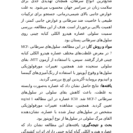
شایع‌ترین انواع سرطان، همچنان تهدیدی جدی برای
سلامت زنان در سراسر جهان محسوب می‌شود. به علت
عوارض جانبی بالای شیمی‌درمانی، جستجو برای ترکیبات
طبیعی با خاصیت ضد سرطانی و عوارض جانبی کمتر، از
اهمیت بالایی برخوردار است. هدف از این مطالعه، بررسی
سمیت سلولی عصاره هیدرو الکلی کبابه چینی روی
سلول‌های سرطانی پستان بود.
مواد و روش کار:
در این مطالعه، سلول‌های سرطانی
MCF-
در معرض غلظت‌های مختلف عصاره هیدرو الکلی کبابه
7
چینی قرار گرفتند. سپس، با استفاده از آزمون
، بقای
MTT
سلولی سنجیده شد. همچنین، تغییرات مورفولوژیکی
سلول‌ها و وقوع آپوپتوز با استفاده از رنگ‌آمیزی‌های گیمسا
.
و اتیدیوم بروماید-آکریدین اورنج بررسی گردید
یافته‌ها:
نتایج حاصل نشان داد که عصاره به‌صورت وابسته
به غلظت، باعث کاهش بقای سلولی در سلول‌های
سرطانی
شد.
عصاره در این مطالعه
mg/ml 1
IC50
MCF-7
تعیین گردید. همچنین، مشاهده تغییرات مورفولوژیکی
مشخص در سلول‌های تیمار شده با عصاره، نشان‌دهنده
القای مرگ سلولی در سلول‌ها از نوع آپوپتوز بود.
بحث و نتیجه‌گیری:
یافته‌های این مطالعه نشان داد که
عصاره هیدرو الکلی گیاه کبابه چینی دارای اثرات کشندگی