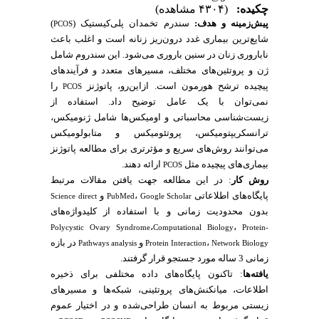
چکیده:
(۴۳۰۴ مشاهده)
پیش‌زمینه و هدف:
سندرم تخمدان پلی‌کیستیک (
)
PCOS
شایع‌ترین بیماری غدد درون‌ریز زنانه است و اغلب باعث
ناباروری زنان در سنین باروری می‌شود. این سندروم شامل
ژن و پروتئین‌های مختلف، مسیرهای متعدد و فرآیندهای
پیچیده ترشح هورمون است. ازاین‌رو، پاتوژنز
را
PCOS
نمی‌توان با یک عامل توضیح داد. استفاده از
زیست‌شناسی محاسباتی و اومیکس‌
ها
شامل ژنومیکس،
ترانسکریپتومیکس
،
پروتئومیکس و متابولومیکس
می‌توانند روش‌های سریع و مؤثرتری برای مطالعه پاتوژنز
بیماری‌های پیچیده مثل
ارائه ده
ن
د.
PCOS
روش کار
: در این مطالعه جهت یافتن مقالات مرتبط
پایگاه‌های اطلاعاتی
،
و
Science direct
PubMed
Google Scholar
بدون محدودیت زمانی و با استفاده از کلیدواژه‌های
،
،
Polycystic Ovary Syndrome
Computational
Biology
Protein-
،
و
در بازه
Pathways analysis
Protein Interaction
Network Biology
زمانی 3 ساله مورد جستجو قرار گرفتند.
یافته‌ها
: تاکنون پایگاه‌های داده مختلفی برای ذخیره
اطلاعات، میانکنش‌های پروتئینی، شبکه‌ها و مسیرهای
زیستی مربوط به انسان طراحی‌شده و در اختیار عموم