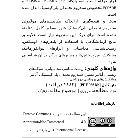
قرار گرفته است. سه پایگاه داده
،
و
PCOSBase
PCOSKB
مخصوص سندروم تخمدان پلی‌کیستیک ابداع شده
PCOSDB
است.
بحث و نتیجه‌گیری
: ازآنجاکه مکانیسم‌های مولکولی
سندروم تخمدان پلی‌کیستیک هنوز به‌طور کامل شناخته
نشده است برای درک این سندروم نیاز است علاوه بر
نتایج آزمایشگاهی با استفاده از پلتفرم‌های اومیکس،
زیست‌شناسی محاسباتی و ابزارهای بیوانفورماتیک
میانکنش بین پروتئین‌ها و مسیرهای درگیر در آن شناسایی
شود.
واژه‌های کلیدی:
،
زیست‌شناسی محاسباتی
شبکه‌های
،
،
،
زیستی
آنالیز مسیر
سندروم تخمدان پلی‌کیستیک
آنالیز
میانکنش‌های پروتئینی-پروتئینی
(۱۸۸۴ دریافت)
متن کامل
[PDF 936 kb]
نوع مطالعه:
| موضوع مقاله:
مروری
ژنتیک
بازنشر اطلاعات
این مقاله تحت شرایط
Creative Commons
Attribution-NonCommercial 4.0
International License
قابل بازنشر است.