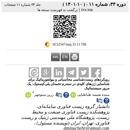
دوره ۳۳، شماره ۱۱ - ( ۱۰-۱۴۰۱ )
جلد ۳۳ شماره ۱۱ صفحات
|
۷۸۵-۷۶۸
برگشت به فهرست نسخه ها
‎ 10.52547/umj.33.11.768
رویکردهای زیست‌شناسی محاسباتی و بیوانفورماتیک برای
شناسایی ژن‌های کلیدی در سندرم تخمدان پلی‌کیستیک: یک
مرور سیستماتیک
*
،
سیده نفیسه طباطبایی
زرین مینوچهر
دانشیار گروه زیست فناوری سامانه‌ای،
پژوهشکده زیست فناوری صنعت و محیط
زیست، پژوهشگاه ملی مهندسی ژنتیک و زیست
فناوری، تهران، ایران (نویسنده مسئول) ،
dminuchehr@gmail.com