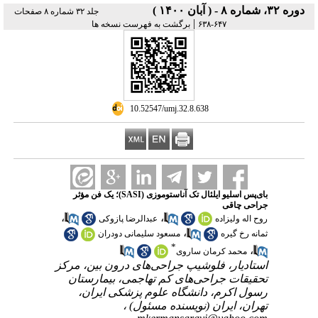
دوره ۳۲، شماره ۸ - ( آبان ۱۴۰۰ )
جلد ۳۲ شماره ۸ صفحات
|
۶۴۷-۶۳۸
برگشت به فهرست نسخه ها
‎ 10.52547/umj.32.8.638
بای‌پس اسلیو ایلئال تک آناستوموزی (SASI)؛ یک فن مؤثر
جراحی چاقی
،
،
روح اله ولیزاده
عبدالرضا پازوکی
،
ثمانه رخ گیره
مسعود سلیمانی دودران
*
،
محمد کرمان ساروی
استادیار، فلوشیپ جراحی‌های درون بین، مرکز
تحقیقات جراحی‌های کم تهاجمی، بیمارستان
رسول اکرم، دانشگاه علوم پزشکی ایران،
تهران، ایران (نویسنده مسئول) ،