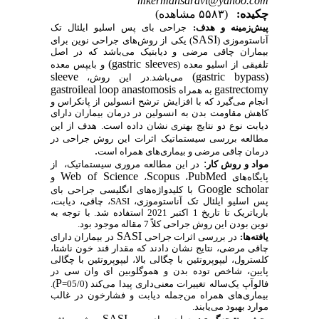
mkermansaravi@yahoo.com
چکیده:
(۵۵۸۳ مشاهده)
پیش‌زمینه و هدف:
جراحی بای پس اسلیو ایلئال تک
SASI
آناستوموزی (
) یکی از روش‌های جراحی نوین برای
بیماران چاق
ی مرضی
و دیابتیک می‌باشد که در اصل
(gastric sleeves
تلفیقی از اسلیو معده
(
و بایپس معده
sleeve
(gastric bypass)
می‌باشد.در این روش،
gastroileal loop anastomosis
gastrectomy
به همراه
انجام می‌گیرد که با افزایش ترشح انسولین از پانکراس و
کاهش مقاومت بدن به انسولین در درمان بیماران دارای
دیابت نوع دو نتایج بهتری نشان داده است.
هدف از این
مطالعه بررسی سیستماتیک اثرات
این روش جراحی در
.
درمان چاقی مرضی و بیماری‌های همراه است
:
مواد و روش کار
در این مطالعه مرور
ی
سیستماتیک، از
Web of Science
Scopus
PubMed
پایگاه‌های
،
،
و
Google scholar
با کلیدواژه‌های انگلیسی جراحی بای
پس اسلیو ایلئال تک آناستوموزی، SASI، چاقی، دیابت،
باریاتریک تا تاریخ 1 اکتبر 2021 استفاده شد
. با توجه به
نوین بودن این روش جراحی کلاً 7 مقاله موجود بود.
SASI
یافته‌ها:
در بررسی اثرات جراحی
در بیماران دارای
چاقی مرضی
، نتایج نشان دادند که مقدار قند خون ناشتا،
کلسترول، لیپوپروتئین با چگالی بالا، لیپوپروتئین با چگالی
پایین، شاخص توده بدن و هموگلوبین ای وان سی در
P
فالوآپ یک‌ساله تغییرات معنی‌داری پیدا می‌کند (05/0=
).
بیماری‌های همراه من‌جمله دیابت و فشارخون در غالب
موارد بهبود می‌یابند.
SASI