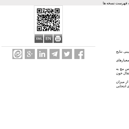
 فهرست نسخه ها
نی نتایج
 نوع عمل جراحی، روی 895 بیمار بررسی شد. معیارهای
ق شده بود. نسبت کل کراس مچ به
ه انتقال خون
ز میزان
 انتخابی