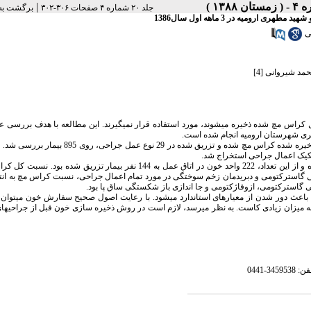
|
جلد ۲۰ شماره ۴ صفحات ۳۰۶-۳۰۲
برگشت به
ومیه در 3 ماهه اول سال1386
ی
حمد شیروانی
[4]
ل کراس مچ شده ذخیره می­شوند، مورد استفاده قرار نمی­گیرند. این مطالعه با هدف بررسی عی
طهری شهرستان ارومیه انجام شده است.
در این مطالعه توصیفی مقطعی در مدت حدود 3 ماه تعداد واحدهای خون ذخیره شده کراس مچ شده و تزریق شده در 29
فکیک اعمال جراحی استخراج شد.
برای 895 نفر بیمار مورد بررسی، در مجموع 1732 واحد خون کراس مچ شده ذخیره و از این تعداد، 222 واحد خون در اتاق عمل به 144 نفر بیمار تزری
یب برابر با 8/7 و 25/0 بود. با استثنای اعمال جراحی گاسترکتومی و دبریدمان زخم سوختگی در مورد تمام اعمال جراحی، نسبت کراس مچ ب
عث دور شدن از معیارهای استاندارد می­شود. با رعایت اصول صحیح سفارش خون می­توان ا
ه میزان زیادی کاست. به نظر می­رسد، لازم است در روش ذخیره سازی خون قبل از جراحی­های
0441