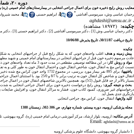
دوره ۲۰، شماره ۴ - ( زمستان ۱۳۸۸ )
معایب روش رایج ذخیره خون برای اعمال جراحی انتخابی در بیمارستان‌های امام خمینی (ره) و شهید مطهری ار
*
،
،
،
رحمان عباسی وش
میرموسی آقداشی
ابراهیم حسنی
محمد شیروان
aghdashi@umsu.ac.ir
،
چکیده:
(۱۸۹۷۲ مشاهده)
دکتر رحمان عباسی وش
[1]
، دکتر میرموسی آقداشی
[2]
، دکتر ابراهیم حسنی
[3]
، دکتر م
تاریخ دریافت 30/11/87، تاریخ پذیرش 10/06/88
چکیده
پیش زمینه و هدف
: اغلب واحد­های خونی که به شکل رایج قبل از جراحی­های انتخابی به شک
عادت مرسوم ذخیره خون قبل از جراحی­های انتخابی در بیمارستان­های امام خمینی و شهید م
مواد و روش کار:
نسبت کراس مچ به انتقال خون، شاخص انتقال خون و احتمال انتقال خون به طور کلی و به ت
یافته­ها:
انتقال خون و شاخص کل انتقال خون به ترت
بسیار بالاتر از حد قابل قبول (5/2) بود. همچنین بالاترین شاخص­های انتقال خون در اعمال جراحی گاسترکتومی، ازوفاژکتومی و جا اندازی باز شکستگی ساق پا بود.
بحث و نتیجه گیری:
روش رایج درخواست ذخیره خون برای اعمال جراحی انتخابی به شدت با
درخواست­های غیر ضروری، کمبود کاذب خون، فشار به مراکز انتقال خون، و افزایش ضایعات ب
بازنگری جدی بعمل آید.
کلید واژه­ها:
انتقال خون، کراس مچ، جراحی انتخابی
مجله پزشکی ارومیه، دوره بیستم، شماره‌ چهارم، ص 306-302، زمستان 1388
آدرس مکاتبه:
ارومیه، بلوار ارشاد، مرکز آموزشی درمانی امام خمینی (ره)، گروه بیهوشی، تلفن: 3459538-
Email:
aghdashi@umsu.ac.ir
1 دانشیار گروه بیهوشی، دانشگاه علوم پزشکی ارومیه