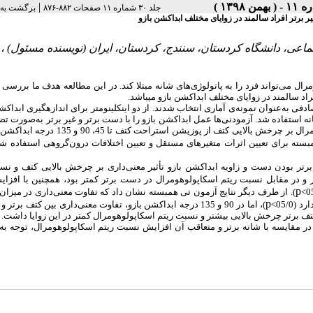
|
جلد ۳۰ شماره ۱۱ صفحات ۸۸۲-۸۷۶
برگشت به 
رتر افراد سالمند در زوایای مختلف ابداکشن بازو
ماعی، دانشگاه کردستان، سنندج، کردستان، ایران (نویسنده مسئول) ،
ال می‌تواند فرد را به پاتولوژی‌های شانه مبتلا کند. در این مطالعه هدف ما بررسی
 سالمند در زوایای مختلف ابداکشن بازو می­باشد.
لمند با دامنه سنی 70-60 سال به‌صورت تصادفی به‌عنوان نمونه‌ی آماری انتخاب شدند. از دو اینکلینومتر برای اندازه­گیری ابد
زیشن استراحت کتف، 45، 90 و 135 درجه ابداکشن شانه استفاده شد. آزمودنی‌ها عمل ابداکشن بازو را با دست برتر و غیر برتر به‌صو
سطح فرونتال انجام می­دادند. ریتم اسکاپولوهومرال از تقسیم میزان ابداکشن گلنوهومرال بر چرخش بالایی کتف از
مبسته برای تعیین اثرات متغیرهای مستقل و تعیین اختلافات درون‌گروهی استفاده 
ن داد که برتر و غیر برتر بودن دست و زاویه ابداکشن بازو تأثیر معنی‌داری بر چرخش بالایی کتف و 
و در مقابل نسبت ریتم اسکاپولوهومرال در دست برتر کمتر بود، همچنین با افزای
p
). از طرف دیگر نتایج آزمون تی همبسته نشان داد که تفاوت معنی‌داری در میز
p
05/0>
)، اما در 90 و 135 درجه ابداکشن بازو، تفاوت معنی‌داری بین کتف برتر 
 برتر چرخش بالایی بیشتر و نسبت ریتم اسکاپولوهومرال کمتر در این زوایا داشت.
د در مقایسه با شانه برتر و متعاقب آن افزایش نسبت ریتم اسکاپولوهومرال، توجه ب