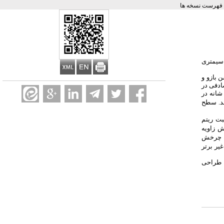
فهرست نسخه ها
 سیمتری
اکشن بازو و
رت تصادفی در
 پوزیشن استراحت کتف تا 45، 90 و 135 درجه ابداکشن شانه در
شد. سطح
نسبت ریتم
ش زاویه
ان چرخش
و غیر برتر
ه طراحی