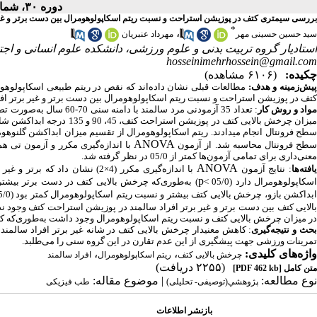
دوره ۳۰، شماره ۱۱ - ( بهمن ۱۳۹۸ )
بررسی سیمتری کتف در پوزیشن استراحت و نسبت ریتم اسکاپولوهومرال بین دست برتر و غیر ب
*
،
سید حسین حسینی مهر
مهرداد عنبریان
استادیار گروه تربیت بدنی و علوم ورزشی، دانشکده علوم انسانی و اجت
hosseinimehrhossein@gmail.com
چکیده:
(۶۱۰۶ مشاهده)
یش‌زمینه و هدف:
مطالعات قبلی نشان داده‌اند که نقص در ریتم طبیعی اسکاپولوهومر
کتف در پوزیشن استراحت و نسبت ریتم اسکاپولوهومرال بین دست برتر و غیر برتر افراد
واد و روش‌ کار
: تعداد 35 آزمودنی مرد سا
میزان چرخش بالایی کتف در پو
ANOVA
طح فرونتال محاسبه شد. از آزمون
با اندازه‌گیری مکرر و آزمون تی ه
معنی‌داری برای تمامی آزمون‌ها کمتر از 05/0 در نظر گرفته شد.
ANOVA
افته‌ها
: نتایج آزمون
با اندازه‌گیری مکرر (4×2) نشا
p
سکاپولوهومرال دارد (05/0 >
) به‌طوری‌که چرخش بالایی کتف در دست برتر بیشتر 
بداکشن بازو، چرخش بالایی کتف بیشتر و نسبت ریتم اسکاپولوهومرال کمتر بود (05/0>
الایی کتف بین دست برتر و غیر برتر افراد سالمند در پوزیشن استراحت کتف وجود ندارد (
در میزان چرخش بالایی کتف و نسبت ریتم اسکاپولوهومرال وجود داشت به‌طوری‌که کتف
حث و نتیجه‌گیری
: کاهش معنی­دار چرخش بالایی کتف در شانه غیر برتر افراد سالمن
تمرینات ورزشی جهت پیشگیری از این عدم تقارن در این گروه سنی را می‌طلبد.
واژه‌های کلیدی:
،
،
چرخش بالایی کتف
ریتم اسکاپولوهومرال
افراد سالمند
(۲۲۵۵ دریافت)
متن کامل
[PDF 462 kb]
نوع مطالعه:
| موضوع مقاله:
پژوهشي(توصیفی- تحلیلی)
طب فیزیکی
بازنشر اطلاعات