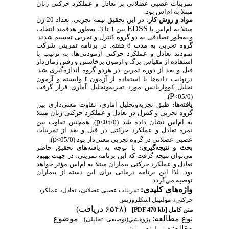
تمرینات عصبی عضلانی بر تعادل و عملکرد حرکتی زنان
مبتلا به ام‌اس بود.
مواد و روش‌ کار
: در این تحقیق نیمه تجربی، تعداد 20 زن
EDSS
مبتلا به ام‌اس با
بین 1 تا 3، به‌طور هدفمند انتخاب
و به‌طور تصادفی به دو گروه کنترل و تجربی تقسیم شدند.
گروه تجربی به مدت 8 هفته، در برنامه تمرینی شرکت
نمودند تعادل و عملکرد حرکتی آزمودنی‌ها، به ترتیب با
استفاده از مقیاس برگ و آزمون برخاستن و رفتن زمان‌دار
قبل و بعد از دوره تمرین در هردو گروه اندازه‌گیری شد.
t
درنهایت داده‌ها با استفاده از آزمون
وابسته و آزمون
تحلیل کوواریانس مورد تجزیه‌و‌تحلیل آماری قرار گرفت
P
).
(05/0>
یافته‌ها:
طبق تجزیه‌و‌تحلیل آماری، تفاوت معنی‌داری بین
گروه تجربی و کنترل در تعادل و عملکرد حرکتی زنان مبتلا
p
به ام‌اس نشان داده شد (05/0>
). همچنین تفاوت بین
نمره تعادل و عملکرد حرکتی در قبل و بعد از تمرینات
p
عصبی عضلانی در گروه تجربی معنی‌دار بود (05/0>
).
بحث و نتیجه‌گیری:
با توجه به یافته‌های تحقیق حاضر
می‌توان نتیجه گرفت که این برنامه تمرینی، در جهت بهبود
تعادل و عملکرد حرکتی بیماران مبتلا به ام‌اس مؤثر خواهد
بود. لذا این برنامه درمانی برای این دسته از بیماران
توصیه می‌گردد.
واژه‌های کلیدی:
،
،
تمرینات عصبی عضلانی
تعادل
عملکرد
،
حرکتی
مولتیپل اسکلروزیس
(۶۵۴۸ دریافت)
متن کامل
[PDF 470 kb]
نوع مطالعه:
| موضوع
پژوهشي(توصیفی- تحلیلی)
مقاله: