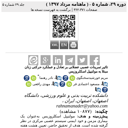
دوره ۲۹، شماره ۵ - ( ماهنامه مرداد ۱۳۹۷ )
جلد ۲۹ شماره ۵
|
صفحات ۳۷۱-۳۶۲
برگشت به فهرست نسخه ها
تاثیر تمرینات عصبی عضلانی بر تعادل و عملکرد حرکتی زنان
مبتلا به مولتیپل اسکلروزیس
*
،
مریم خورشیدسخنگوی
نادر رهنما
،
،
مسعود اعتمادی فر
مهدی رافعی
دانشکده تربیت بدنی و علوم ورزشی، دانشگاه
اصفهان، اصفهان، ایران ،
rahnamanader@yahoo.com
چکیده:
(۱۰۸۷۷ مشاهده)
پیش‌زمینه و هدف:
مولتیپل اسکلروزیس به‌عنوان یک
بیماری مزمن و خود ایمنی سیستم عصبی مرکزی در نظر
گرفته شده است. هدف از تحقیق حاضر، تعیین هشت هفته