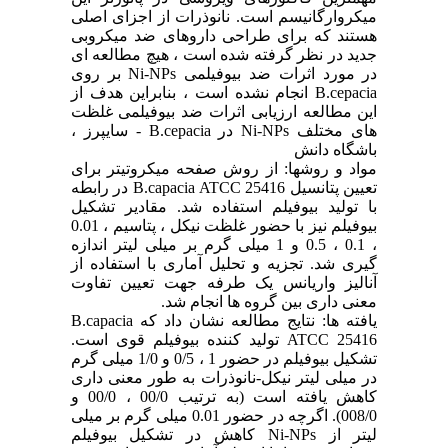
میکروارگانیسم است. نانوذرات از اجزای اصلی
هستند که برای طراحی داروهای ضد میکروبی
جدید در نظر گرفته شده است ، هیچ مطالعه ای
در مورد اثرات ضد بیوفیلمی Ni-NPs بر روی
B.cepacia انجام نشده است ، بنابراین هدف از
این مطالعه ارزیابی اثرات ضد بیوفیلمی غلظت
های مختلف Ni-NPs در B.cepacia - سایپرز ،
باشگاه دانش
مواد و روشها: از روش صفحه میکروتیتر برای
تعیین پتانسیل B.capacia ATCC 25416 در رابطه
با تولید بیوفیلم استفاده شد. مقادیر تشکیل
بیوفیلم نیز با حضور غلظت نیکل ، پتاسیم ، 0.01
، 0.1 ، 0.5 و 1 میلی گرم بر میلی لیتر اندازه
گیری شد. تجزیه و تحلیل آماری با استفاده از
آنالیز واریانس یک طرفه جهت تعیین تفاوت
معنی داری بین گروه ها انجام شد.
یافته ها: نتایج مطالعه نشان داد که B.capacia
ATCC 25416 تولید کننده بیوفیلم قوی است.
تشکیل بیوفیلم در حضور 1 ، 0/5 و 1/0 میلی گرم
در میلی لیتر نیکل-نانوذرات به طور معنی داری
کاهش یافته است (به ترتیب 00/0 ، 00/0 و
008/0). اگرچه در حضور 0.01 میلی گرم بر میلی
لیتر از Ni-NPs کاهش در تشکیل بیوفیلم