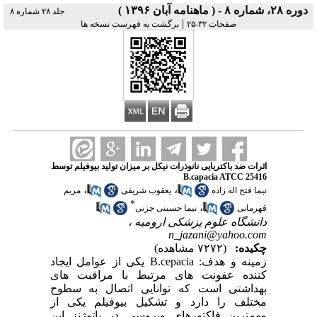
دوره ۲۸، شماره ۸ - ( ماهنامه آبان ۱۳۹۶ )
جلد ۲۸ شماره ۸
|
صفحات ۳۲-۲۵
برگشت به فهرست نسخه ها
اثرات ضد باکتریایی نانوذرات نیکل بر میزان تولید بیوفیلم توسط
B.capacia ATCC 25416
،
،
نیما فتح اله زاده
یعقوب شریفی
مریم
*
،
قهرمانی
نیما حسینی جزنی
دانشگاه علوم پزشکی ارومیه ،
n_jazani@yahoo.com
چکیده:
(۷۲۷۲ مشاهده)
زمینه و هدف: B.cepacia یکی از عوامل ایجاد
کننده عفونت های مرتبط با مراقبت های
بهداشتی است که توانایی اتصال به سطوح
مختلف را دارد و تشکیل بیوفیلم یکی از
مهمترین فاکتورهای ویروسی در پاتوژنز این