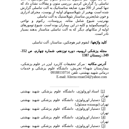
تناسلی را گزارش کردیم. بررسی متون و مقالات نشان داد که
تنها کمتر از 200 مورد ضایعه متاستاتیک به آلت تناسلی گزارش
شده است به­غیر از نئوپلاسم­های اولیه از پوست، مجرای ادراری
و خون شایع­ترین متاستاز نئوپلاستیک به آلت تناسلی
به­ترتیب شیوع شامل مثانه، پروستات، رکتوم و نواحی
رکتوسیگموئید و کلیه در این بیماران بوده است. شیوع تومورهای
اولیه از مکان­های دیگر که به آلت تناسلی متاستاز بدهند بسیار
نادر است.
کلید واژه­ها:
لنفوم غیر هوچکین، متاستاز، آلت تناسلی
مجله پزشکی ارومیه، دوره نوزدهم، شماره‌ چهارم، ص 352-
349، زمستان 1387
آدرس مکاتبه
: مرکز تحقیقات کاربرد لیزر در علوم پزشکی،
بیمارستان شهداء تجریش، دانشگاه علوم پزشکی و خدمات
درمانی شهید بهشتی، تلفن: 09188110714
E-mail: Alireza rezaei54@yahoo.com
[1]
استاد اورولوژی، دانشگاه علوم پزشکی شهید بهشتی
تهران
[2]
دستیار اورولوژی، دانشگاه علوم پزشکی شهید بهشتی
تهران (نویسنده مسئول)
[3]
دستیار اورولوژی، دانشگاه علوم پزشکی شهید بهشتی
تهران
[4]
دستیار اورولوژی، دانشگاه علوم پزشکی شهید بهشتی
تهران
[5]
دستیار اورولوژی، دانشگاه علوم پزشکی شهید بهشتی