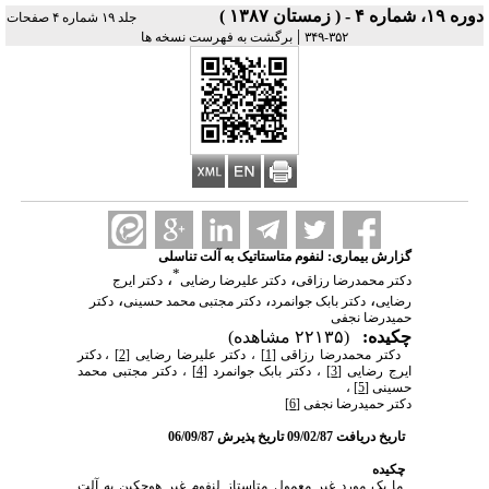
دوره ۱۹، شماره ۴ - ( زمستان ۱۳۸۷ )
جلد ۱۹ شماره ۴ صفحات
|
۳۵۲-۳۴۹
برگشت به فهرست نسخه ها
گزارش بیماری: لنفوم متاستاتیک به آلت تناسلی
*
،
،
دکتر محمدرضا رزاقی
دکتر علیرضا رضایی
دکتر ایرج
،
،
،
رضایی
دکتر بابک جوانمرد
دکتر مجتبی محمد حسینی
دکتر
حمیدرضا نجفی
چکیده:
(۲۲۱۳۵ مشاهده)
دکتر محمدرضا رزاقی
[1]
، دکتر علیرضا رضایی
[2]
، دکتر
ایرج رضایی
[3]
، دکتر بابک جوانمرد
[4]
، دکتر مجتبی محمد
حسینی
[5]
،
دکتر حمیدرضا نجفی
[6]
تاریخ دریافت 09/02/87 تاریخ پذیرش 06/09/87
چکیده
ما یک مورد غیر معمول متاستاز لنفوم غیر هوچکین به آلت