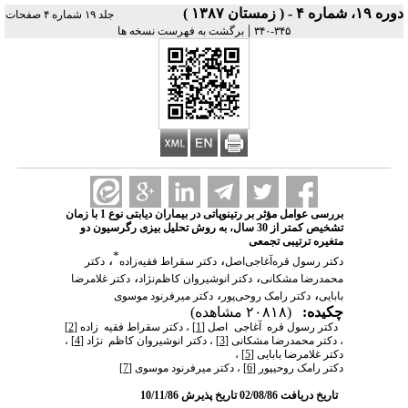
دوره ۱۹، شماره ۴ - ( زمستان ۱۳۸۷ )
جلد ۱۹ شماره ۴ صفحات
|
۳۴۵-۳۴۰
برگشت به فهرست نسخه ها
بررسی عوامل مؤثر بر رتینوپاتی در بیماران دیابتی نوع 1 با زمان
تشخیص کمتر از 30 سال، به روش تحلیل بیزی رگرسیون دو
متغیره ترتیبی تجمعی
*
،
،
دکتر رسول قره‌آغاجی‌اصل
دکتر سقراط فقیه‌زاده
دکتر
،
،
محمدرضا مشکانی
دکتر انوشیروان کاظم‌نژاد
دکتر غلامرضا
،
،
بابایی
دکتر رامک روحی‌پور
دکتر میرفرنود موسوی
چکیده:
(۲۰۸۱۸ مشاهده)
دکتر رسول قره ­ آغاجی ­ اصل
[1]
، دکتر سقراط فقیه ­ زاده
[2]
، دکتر محمدرضا مشکانی
[3]
، دکتر انوشیروان کاظم ­ نژاد
[4]
،
دکتر غلامرضا بابایی
[5]
،
دکتر رامک روحی­پور
[6]
، دکتر میرفرنود موسوی
[7]
تاریخ دریافت 02/08/86 تاریخ پذیرش 10/11/86