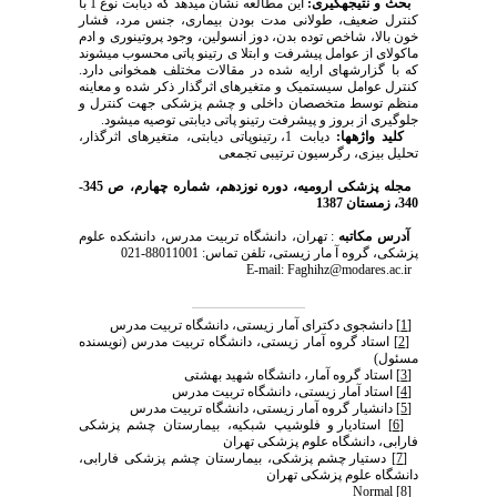
بحث و نتیجه­گیری:
این مطالعه نشان می­دهد که دیابت نوع 1 با
کنترل ضعیف، طولانی مدت بودن بیماری، جنس مرد، فشار
خون بالا، شاخص توده بدن، دوز انسولین، وجود پروتینوری و ادم
ماکولای از عوامل پیشرفت و ابتلا ی رتینو پاتی محسوب می­شوند
که با گزارش­های ارایه شده در مقالات مختلف هم­خوانی دارد.
کنترل عوامل سیستمیک و متغیرهای اثرگذار ذکر شده و معاینه
منظم توسط متخصصان داخلی و چشم پزشکی جهت کنترل و
جلوگیری از بروز و پیشرفت رتینو پاتی دیابتی توصیه می­شود.
کلید واژه­ها:
دیابت 1، رتینوپاتی دیابتی، متغیرهای اثرگذار،
تحلیل بیزی، رگرسیون ترتیبی تجمعی
مجله پزشکی ارومیه، دوره نوزدهم، شماره‌ چهارم، ص 345-
340، زمستان 1387
آدرس مکاتبه
: تهران، دانشگاه تربیت مدرس، دانشکده علوم
پزشکی، گروه آ مار زیستی، تلفن تماس: 88011001-021
E-mail: Faghihz@modares.ac.ir
[1]
دانشجوی دکترای آمار زیستی، دانشگاه تربیت مدرس
[2]
استاد گروه آمار زیستی، دانشگاه تربیت مدرس (نویسنده
مسئول)
[3]
استاد گروه آمار، دانشگاه شهید بهشتی
[4]
استاد آمار زیستی، دانشگاه تربیت مدرس
[5]
دانشیار گروه آمار زیستی، دانشگاه تربیت مدرس
[6]
استادیار و فلوشیپ شبکیه، بیمارستان چشم پزشکی
فارابی، دانشگاه علوم پزشکی تهران
[7]
دستیار چشم پزشکی، بیمارستان چشم پزشکی فارابی،
دانشگاه علوم پزشکی تهران
Normal
[8]