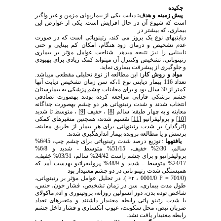
چکیده
پیش زمینه و هدف:
دیابت یکی از بیماری­های مزمن و غیر واگیر
است که شیوع آن در حال افزایش است. یکی از عوارض این
بیماری، که بیشتر در
دیابتی­های نوع یک بروز می­ کند، رتینوپاتی است که در صورت
عدم تشخیص و درمان زود هنگام، امکان کم بینایی و حتی
نابینایی را نیز نتیجه می­دهد. شناخت عوامل مؤثر بر بیماری
رتینوپاتی، تشخیص وکنترل آن می­تواند کمک زیادی برای بهبودی
و جلوگیری از پیشرفت بیماری نماید.
مواد و روش کار:
این مطالعه از نوع تحلیلی مقطعی می­باشد.
تعداد 116 بیمار دیابتی نوع 1،که سن زمان تشخیص دیابت آنها
کمتر از 30 سال بود و برای معاینات چشم پزشکی به بیمارستان
چشم پزشکی فارابی مراجعه کرده بودند به­صورت تصادفی
انتخاب شدند و شدت رتینوپاتی هر دو چشم به­صورت جداگانه
معاینه و به چهار طبقه: سالم
[8]
، خفیف
[9]
، متوسط تا شدید
[10]
و پرولیفراتیو
[11]
تقسیم شدند، هم­چنین متغیرهای کمکی
(اثرگذار) بر شدت رتینوپاتی برای هر بیمار از طریق معاینه،
پرسش و یا مطالعه پرونده بیمار اندازه­گیری شدند.
یافته­ها
: توزیع درصد شدت رتینوپاتی برای چشم چپ، 6/45%
سالم، 2/30% خفیف، 51/15% متوسط - شدید و 6/8%
پرولیفراتیو و برای چشم راست 24/42% سالم، 03/31% خفیف،
24/17% متوسط - شدید و 48/9% پرولیفراتیو به­دست آمد که
همبستگی شدت رتینو پاتی در دو چشم معنی­دار بود
(701/0 = r ، 0001/0 P< ). در تحلیل عوامل مؤثر بر رتینوپاتی،
طول مدت بیماری، سن در زمان تشخیص، فشار خون، جنس،
شاخص توده بدن، دوز انسولین روزانه، پروتینوری و ادم ماکولای
با شدت رتینو پاتی رابطه معنی­دار داشتند و متغیرهای تعداد
ضربان نبض، محل سکونت، عیوب انکساری و فشار داخل چشم
رابطه معنی­دار یافت نشد.