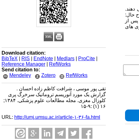
 به خود اختصاص می دهند.
 حال:
پس از
ی های
Download citation:
BibTeX
|
RIS
|
EndNote
|
Medlars
|
ProCite
|
Reference Manager
|
RefWorks
Send citation to:
Mendeley
Zotero
RefWorks
تقی پور موسی ، شرافت کاظم زاده احسان .
گزارش یک مورد آنوریسم تروماتیک سرخرگ پری
کلوزال مغزی. مجله مطالعات علوم پزشکی. ۱۳۸۴;
۱۶ (۱) :۹-۱۵
URL:
http://umj.umsu.ac.ir/article-۱-۳۶-fa.html