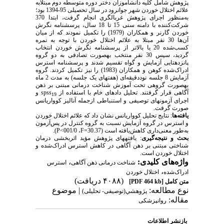
پژوهش شامل کلیه دانش­آموزان دختر دوره متوسطه دوم مبتلابه
علائم اختلال خوردن شهر جوانرود در سال تحصیلی 95-1394 بود؛
به‌منظور اجرای پژوهش غربالگری انجام گرفت، ابتدا 370
شرکت‌کننده با دامنه سنی 15 تا 18 سال، پرسشنامه­ نگرش
خوردن گارنر و همکاران (1979) را تکمیل نمودند که از میان
آن‌ها 30 نفر مبتلا به علائم اختلال خوردن با توجه به نمره
کسب‌شده 20 یا بالاتر از پرسشنامه نگرش خوردن انتخاب
گردید، سپس 30 نفر منتخب به­صورت تصادفی به دو گروه
پانزده­تایی آزمایش و گواه تقسیم شدند و پرسشنامه استرس
ادراک‌شده کوهن و همکاران (1983) را نیز تکمیل کردند. گروه
آزمایش 8 جلسه نوددقیقه‌ای (هفته­ای یک جلسه) به مدت 2 ماه
به­صورت گروهی تحت آموزش شناخت درمانی مبتنی بر ذهن
آگاهی قرار گرفتند. تحلیل داد­های خام با استفاده از
spss
و
19
اجرای آزمون­های توصیفی و استنباطی ازجمله آنالیز کوواریانس
صورت گرفت.
یافته‌ها
: نتایج تحلیل کوواریانس نشان داد که علائم اختلال خوردن
و استرس در گروه آزمایش نسبت به گروه کنترل در پس‌آزمون
به‌طور معنی‌داری کاهش‌یافته است (30.37=
F
، 001/0
P<
).
بحث و نتیجه‌گیری
: یافته­های پژوهش مؤید اثربخشی درمان
شناختی مبتنی بر ذهن آگاهی در کاهش استرس ادراک‌شده و
اختلال خوردن است.
واژه‌های کلیدی:
،
شناخت درمانی ذهن آگاهی
استرس
،
ادراک‌شده
اختلال خوردن
(۴۰۸۸ دریافت)
متن کامل
[PDF 464 kb]
نوع مطالعه:
| موضوع
پژوهشي(توصیفی- تحلیلی)
مقاله:
روانپزشکی
بازنشر اطلاعات