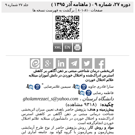
دوره ۲۷، شماره ۹ - ( ماهنامه آذر ۱۳۹۵ )
جلد ۲۷ شماره ۹
|
صفحات ۸۱۰-۸۰۱
برگشت به فهرست نسخه ها
اثربخشی درمان شناختی مبتنی بر ذهن آگاهی بر کاهش
استرس ادراک‌شده و اختلال خوردن در دانش آموزان مبتلابه
علائم اختلال خوردن
*
،
،
سارا قادری جاوید
سیمین غلامرضایی
فاطمه رضایی
دانشگاه لرستان ،
gholamrezaei_s@yahoo.com
چکیده:
(۹۳۱۸ مشاهده)
پیش‌زمینه و هدف:
پژوهش حاضر باهدف تعیین میزان اثربخشی
شناخت درمانی مبتنی بر ذهن آگاهی بر کاهش استرس
ادراک‌شده و اختلال خوردن در دانش­آموزان مبتلابه علائم اختلال
خوردن انجام‌گرفته است.
مواد و روش‌ کار
: روش پژوهش حاضر از نوع طرح آزمایشی
پیش‌آزمون و پس‌آزمون با گروه گواه بود. جامعه آماری این