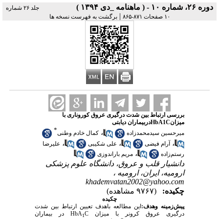
دوره ۲۶، شماره ۱۰ - ( ماهنامه _دی ۱۳۹۴ )
جلد ۲۶ شماره
|
۱۰ صفحات ۸۷۱-۸۶۵
برگشت به فهرست نسخه ها
بررسی ارتباط بین شدت درگیری عروق کوروناری با
میزانHbA1Cدربیماران دیابتی
*
،
میرحسین سیدمحمدزاده
کمال خادم وطنی
،
،
،
آرام فیضی
علی شکیبی
علیرضا
،
رستم‌زاده
مریم باراندوزی
دانشیار قلب و عروق، دانشگاه علوم پزشکی
ارومیه، ایران، ارومیه ،
khademvatan2002@yahoo.com
چکیده:
(۹۷۶۷ مشاهده)
چکیده
پیش‌زمینه وهدف:
این مطالعه باهدف تعیین ارتباط بین شدت
درگیری عروق کرونر با میزان
C
HbA
در بیماران
1