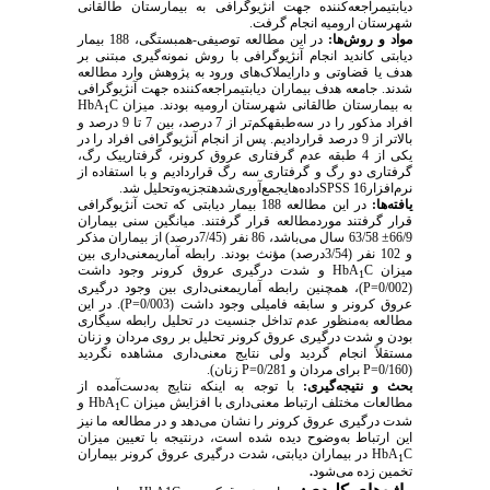
دیابتیمراجعه‌کننده جهت آنژیوگرافی به بیمارستان طالقانی
شهرستان ارومیه انجام گرفت.
مواد و روش‌ها:
در این مطالعه توصیفی-همبستگی، 188 بیمار
دیابتی کاندید انجام آنژیوگرافی با روش نمونه‌گیری مبتنی بر
هدف یا قضاوتی و دارایملاک‌های ورود به پژوهش وارد مطالعه
شدند. جامعه هدف بیماران دیابتیمراجعه‌کننده جهت آنژیوگرافی
به بیمارستان طالقانی شهرستان ارومیه بودند. میزان
C
HbA
1
افراد مذکور را در سه‌طبقهکم‌تر از 7 درصد، بین 7 تا 9 درصد و
بالاتر از 9 درصد قراردادیم. پس از انجام آنژیوگرافی افراد را در
یکی از 4 طبقه عدم گرفتاری عروق کرونر، گرفتارییک رگ،
گرفتاری دو رگ و گرفتاری سه رگ قراردادیم و با استفاده از
نرم‌افزار
SPSS 16
داده‌هایجمع‌آوری‌شدهتجزیه‌و‌تحلیل شد.
یافته‌ها:
در این مطالعه 188 بیمار دیابتی که تحت آنژیوگرافی
قرار گرفتند موردمطالعه قرار گرفتند. میانگین سنی بیماران
66/9± 63/58 سال می‌باشد، 86 نفر (7/45درصد) از بیماران مذکر
و 102 نفر (3/54درصد) مؤنث بودند. رابطه آماریمعنی‌داری بین
میزان
C
HbA
و شدت درگیری عروق کرونر وجود داشت
1
(
P=0/002
)، همچنین رابطه آماریمعنی‌داری بین وجود درگیری
عروق کرونر و سابقه فامیلی وجود داشت (
P=0/003
). در این
مطالعه به‌منظور عدم تداخل جنسیت در تحلیل رابطه سیگاری
بودن و شدت درگیری عروق کرونر تحلیل بر روی مردان و زنان
مستقلاً انجام گردید ولی نتایج معنی‌داری مشاهده نگردید
(
P=0/160
برای مردان و
P=0/281
زنان).
بحث و نتیجه‌گیری:
با توجه به اینکه نتایج به‌دست‌آمده از
مطالعات مختلف ارتباط معنی‌داری با افزایش میزان
C
HbA
و
1
شدت درگیری عروق کرونر را نشان می‌دهد و در مطالعه ما نیز
این ارتباط به‌وضوح دیده شده است، درنتیجه با تعیین میزان
C
HbA
در بیماران دیابتی، شدت درگیری عروق کرونر بیماران
1
تخمین زده می‌شود
.