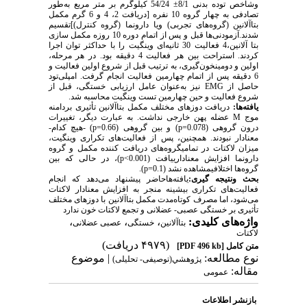
وشاخص توده بدنی 8/1± 54/24 کیلوگرم بر متر مربع به‌طور
تصادفی به چهار گروه 10 نفره [دریافت 2، 4 و 6 گرم مکمل
بتاآلانین (گروه‌های تجربی) ویا دارونما (گروه کنترل)
[
تقسیم
شدند.آزمودنی‌ها قبل و پس از اتمام دوره 10 روزه مکمل سازی
بتا آلانین،4 فعالیت 30 ثانیه‌ای وینگیت را با حداکثر توان اجرا
کردند. استراحت بین هر فعالیت 4 دقیقه بود. در هر مرحله،
اولین و دومینخون‌گیری، به ترتیب قبل از شروع اولین فعالیت و
6 دقیقه پس از اتمام چهارمین فعالیت انجام گرفت. امپلی‌تود
حاصل از
EMG
نیز به‌عنوان عامل ارزیابی خستگی، قبل از
شروع فعالیت و حین چهارمین تست وینگیت محاسبه شد.
یافته‌ها:
دریافت دوزهای مختلف مکمل بتاآلانین تأثیری بردامنه
موج
M
عضله پهن خارجی نداشت. به عبارت دیگر، تغییرات
درون گروهی (
p=0.078
) و بین گروهی (
p=0.66
) -هیچ کدام-
معنادار نبودند. همچنین، پس از فعالیت‌های تکراری وینگیت،
میزان لاکتات در تمامیگروه‌های دریافت کننده مکمل و گروه
دارونما افزایش معنادارییافت (
p<0.001
)، در حالی که بین
گروه‌ها اختلافیمشاهده نشد (
p=0.1
).
بحث ونتیجه گیری:
یافته‌هاحاضر پیشنهاد می‌دهد که انجام
فعالیت‌های تکراری بیشینه منجر به افزایش معنادار لاکتات
می‌شود، اما مصرف کوتاه‌مدت مکمل بتاآلانین با دوزهای مختلف
تأثیری بر خستگی عصبی- عضلانی و تجمع لاکتات خون ندارد
واژه‌های کلیدی:
،
،
،
بتاآلانین
خستگی
عصبی عضلانی
لاکتات
(۴۹۷۹ دریافت)
متن کامل
[PDF 496 kb]
نوع مطالعه:
| موضوع
پژوهشي(توصیفی- تحلیلی)
مقاله:
عمومى
بازنشر اطلاعات