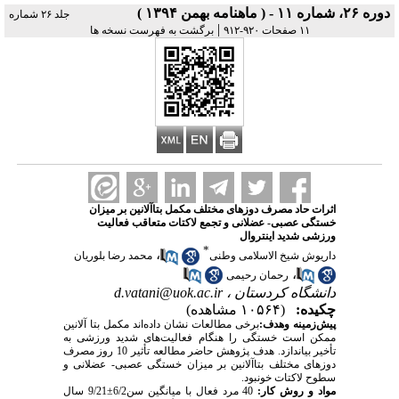
دوره ۲۶، شماره ۱۱ - ( ماهنامه بهمن ۱۳۹۴ )
جلد ۲۶ شماره
|
۱۱ صفحات ۹۲۰-۹۱۲
برگشت به فهرست نسخه ها
اثرات حاد مصرف دوز‌های مختلف مکمل بتاآلانین بر میزان
خستگی عصبی- عضلانی و تجمع لاکتات متعاقب فعالیت
ورزشی شدید اینتروال
*
،
داریوش شیخ الاسلامی وطنی
محمد رضا بلوریان
،
رحمان رحیمی
دانشگاه کردستان ،
d.vatani@uok.ac.ir
چکیده:
(۱۰۵۶۴ مشاهده)
پیش‌زمینه وهدف:
برخی مطالعات نشان داده‌اند مکمل بتا آلانین
ممکن است خستگی را هنگام فعالیت‌
های شدید ورزشی به
تأخیر بیاندازد. هدف پژوهش حاضر مطالعه تأثیر 10 روز مصرف
دوزهای مختلف بتاآلانین بر میزان خستگی عصبی- عضلانی و
سطوح لاکتات خونبود.
مواد و روش کار:
40 مرد فعال با میانگین سن6/2±9/21 سال