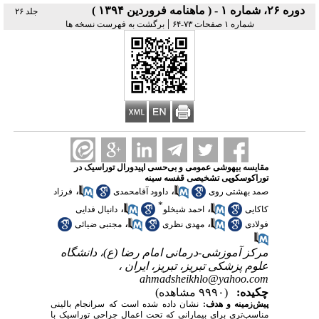
دوره ۲۶، شماره ۱ - ( ماهنامه فروردین ۱۳۹۴ )
جلد ۲۶
|
شماره ۱ صفحات ۷۳-۶۴
برگشت به فهرست نسخه ها
مقایسه بیهوشی عمومی و بی‌حسی اپیدورال توراسیک در
توراکوسکوپی تشخیصی قفسه سینه
،
،
صمد بهشتی روی
داوود آقامحمدی
فرزاد
*
،
،
کاکایی
احمد شیخلو
دانیال فدایی
،
،
فولادی
مهدی نظری
مجتبی ضیائی
مرکز آموزشی-درمانی امام رضا (ع)، دانشگاه
علوم پزشکی تبریز، تبریز، ایران ،
ahmadsheikhlo@yahoo.com
چکیده:
(۹۹۹۰ مشاهده)
پیش‌زمینه و هدف:
نشان داده شده است که سرانجام بالینی
مناسب‌تری برای بیمارانی که تحت اعمال جراحی توراسیک با