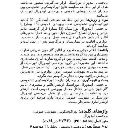
بی‌حسی اپیدورال توراسیک
قرار می‌گیرند، متصور می‌باشد.
هدف از این مطالعه مقایسه نتایج توراکوسکوپی تشخیصی بین
بیماران تحت بیهوشی عمومی و بی‌حسی اپیدورال توراسیک
می‌باشد.
مواد و روش‌ها
: در این مطالعه تصادفی آینده‌نگر، 30 کاندید
توراکوسکوپی تشخیصی تحت بیهوشی عمومی (15 بیمار) یا
بی‌حسی اپیدورال توراسیک
(15 بیمار) قرار گرفتند. علائم
حیاتی و میزان اشباع اکسیژن قبل، حین و بعد عمل؛ متغیرهای
آنالیز گاز خون شریانی قبل و بعد عمل؛ و درد، نیاز به ضددرد،
عوارض، اقامت در بیمارستان و مرگ‌ومیر پس از عمل ثبت و
مقایسه گردیدند.
یافته‌ها
: علائم حیاتی و متغیرهای آنالیز گاز خون شریانی تفاوت
معنی‌داری بین دو گروه نداشتند. هرچند متوسط درد، دوز ضددرد
و مدت اقامت بیمارستانی بین دو گروه تفاوت آماری معنی‌داری
نداشتند، این متغیرها در گروه بی‌حسی اپیدورال توراسیک از
وضعیت بهتری برخوردار بودند. موردی با آژیتاسیون حین عمل،
نیازمند تبدیل به بیهوشی عمومی، بروز عوارض، نیاز به پذیرش
در بخش مراقبت ویژه یا دچار مرگ‌ومیر ثبت نگردید.
بحث و نتیجه‌گیری
: در بیماران نیازمند توراکوسکوپی تشخیصی
بی‌حسی اپیدورال توراسیک
ازنظر علائم و متغیرهای آنالیز
گاز خون شریانی حداقل معادل بیهوشی عمومی است. ازنظر
درد و اقامت بیمارستانی پس از عمل بی‌حسی اپیدورال
توراسیک بر بیهوشی عمومی برتری دارد، هرچند این برتری
ازنظر آماری معنی‌دار نیست.
واژه‌های کلیدی:
،
،
توراکوسکوپی
بیهوشی عمومی
بی‌حسی اپیدورال
(۲۷۴۶ دریافت)
متن کامل
[PDF 341 kb]
نوع مطالعه:
| موضوع
پژوهشي(توصیفی- تحلیلی)